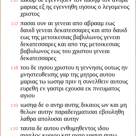
1:16
μαριας εξ ης εγεννηθη ιησους ο λεγομενος
χριστος
πασαι ουν αι γενεαι απο αβρααμ εως
1:17
δαυιδ γενεαι δεκατεσσαρες και απο δαυιδ
εως της μετοικεσιας βαβυλωνος γενεαι
δεκατεσσαρες και απο της μετοικεσιας
βαβυλωνος εως του χριστου γενεαι
δεκατεσσαρες
του δε ιησου χριστου η γεννησις ουτως ην
1:18
μνηστευθεισης γαρ της μητρος αυτου
μαριας τω ιωσηφ πριν η συνελθειν αυτους
ευρεθη εν γαστρι εχουσα εκ πνευματος
αγιου
ιωσηφ δε ο ανηρ αυτης δικαιος ων και μη
1:19
θελων αυτην παραδειγματισαι εβουληθη
λαθρα απολυσαι αυτην
ταυτα δε αυτου ενθυμηθεντος ιδου
1:20
αγγελος κυριου κατ οναρ εφανη αυτω