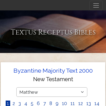
Textus Receptus Bibles
Byzantine Majority Text 2000
New Testament
1
2
3
4
5
6
7
8
9
10
11
12
13
14