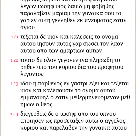
λεγων ιωσηφ υιος δαυιδ μη φοβηθης
παραλαβειν μαριαμ την γυναικα σου το
γαρ εν αυτη γεννηθεν εκ πνευματος εστιν
αγιου
τεξεται δε υιον και καλεσεις το ονομα
1:21
αυτου ιησουν αυτος γαρ σωσει τον λαον
αυτου απο των αμαρτιων αυτων
τουτο δε ολον γεγονεν ινα πληρωθη το
1:22
ρηθεν υπο του κυριου δια του προφητου
λεγοντος
ιδου η παρθενος εν γαστρι εξει και τεξεται
1:23
υιον και καλεσουσιν το ονομα αυτου
εμμανουηλ ο εστιν μεθερμηνευομενον μεθ
ημων ο θεος
διεγερθεις δε ο ιωσηφ απο του υπνου
1:24
εποιησεν ως προσεταξεν αυτω ο αγγελος
κυριου και παρελαβεν την γυναικα αυτου