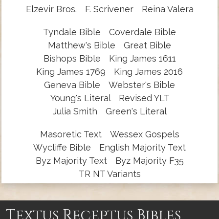
Elzevir Bros.
F. Scrivener
Reina Valera
Tyndale Bible
Coverdale Bible
Matthew's Bible
Great Bible
Bishops Bible
King James 1611
King James 1769
King James 2016
Geneva Bible
Webster's Bible
Young's Literal
Revised YLT
Julia Smith
Green's Literal
Masoretic Text
Wessex Gospels
Wycliffe Bible
English Majority Text
Byz Majority Text
Byz Majority F35
TR NT Variants
Textus Receptus Bibles