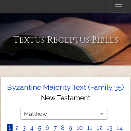
Textus Receptus Bibles
Byzantine Majority Text (Family 35)
New Testament
1
2
3
4
5
6
7
8
9
10
11
12
13
14