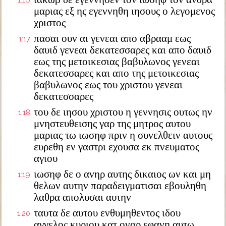
1:16
μαριας εξ ης εγεννηθη ιησους ο λεγομενος
χριστος
πασαι ουν αι γενεαι απο αβρααμ εως
1:17
δαυιδ γενεαι δεκατεσσαρες και απο δαυιδ
εως της μετοικεσιας βαβυλωνος γενεαι
δεκατεσσαρες και απο της μετοικεσιας
βαβυλωνος εως του χριστου γενεαι
δεκατεσσαρες
του δε ιησου χριστου η γεννησις ουτως ην
1:18
μνηστευθεισης γαρ της μητρος αυτου
μαριας τω ιωσηφ πριν η συνελθειν αυτους
ευρεθη εν γαστρι εχουσα εκ πνευματος
αγιου
ιωσηφ δε ο ανηρ αυτης δικαιος ων και μη
1:19
θελων αυτην παραδειγματισαι εβουληθη
λαθρα απολυσαι αυτην
ταυτα δε αυτου ενθυμηθεντος ιδου
1:20
αγγελος κυριου κατ οναρ εφανη αυτω