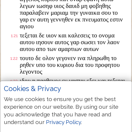
λεγων ιωσηφ υιος δαυιδ μη φοβηθης
παραλαβειν μαριαμ την γυναικα σου το
γαρ εν αυτη γεννηθεν εκ πνευματος εστιν
αγιου
τεξεται δε υιον και καλεσεις το ονομα
1:21
αυτου ιησουν αυτος γαρ σωσει τον λαον
αυτου απο των αμαρτιων αυτων
τουτο δε ολον γεγονεν ινα πληρωθη το
1:22
ρηθεν υπο του κυριου δια του προφητου
λεγοντος
ιδου η παρθενος εν γαστρι εξει και τεξεται
1:23
υιον και καλεσουσιν το ονομα αυτου
Cookies & Privacy
εμμανουηλ ο εστιν μεθερμηνευομενον μεθ
We use cookies to ensure you get the best
ημων ο θεος
experience on our website. By using our site
διεγερθεις δε ο ιωσηφ απο του υπνου
1:24
you acknowledge that you have read and
εποιησεν ως προσεταξεν αυτω ο αγγελος
understand our
Privacy Policy
.
κυριου και παρελαβεν την γυναικα αυτου