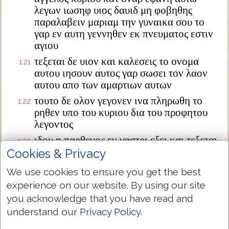
λεγων ιωσηφ υιος δαυιδ μη φοβηθης
παραλαβειν μαριαμ την γυναικα σου το
γαρ εν αυτη γεννηθεν εκ πνευματος εστιν
αγιου
τεξεται δε υιον και καλεσεις το ονομα
1:21
αυτου ιησουν αυτος γαρ σωσει τον λαον
αυτου απο των αμαρτιων αυτων
τουτο δε ολον γεγονεν ινα πληρωθη το
1:22
ρηθεν υπο του κυριου δια του προφητου
λεγοντος
ιδου η παρθενος εν γαστρι εξει και τεξεται
1:23
υιον και καλεσουσιν το ονομα αυτου
Cookies & Privacy
εμμανουηλ ο εστιν μεθερμηνευομενον μεθ
We use cookies to ensure you get the best
ημων ο θεος
experience on our website. By using our site
διεγερθεις δε ο ιωσηφ απο του υπνου
1:24
you acknowledge that you have read and
εποιησεν ως προσεταξεν αυτω ο αγγελος
understand our
Privacy Policy
.
κυριου και παρελαβεν την γυναικα αυτου