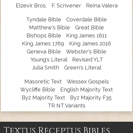
Elzevir Bros.
F. Scrivener
Reina Valera
Tyndale Bible
Coverdale Bible
Matthew's Bible
Great Bible
Bishops Bible
King James 1611
King James 1769
King James 2016
Geneva Bible
Webster's Bible
Young's Literal
Revised YLT
Julia Smith
Green's Literal
Masoretic Text
Wessex Gospels
Wycliffe Bible
English Majority Text
Byz Majority Text
Byz Majority F35
TR NT Variants
Textus Receptus Bibles