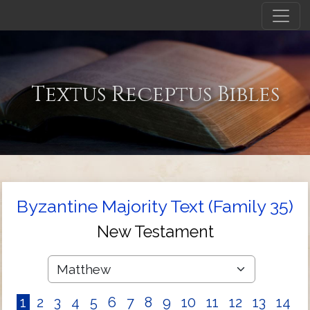
Textus Receptus Bibles
Byzantine Majority Text (Family 35)
New Testament
1
2
3
4
5
6
7
8
9
10
11
12
13
14