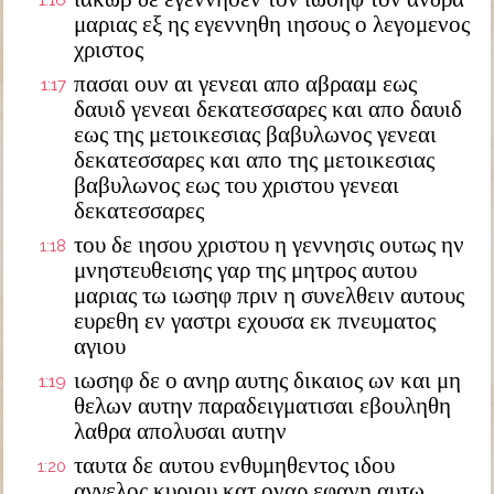
1:16
μαριας εξ ης εγεννηθη ιησους ο λεγομενος
χριστος
πασαι ουν αι γενεαι απο αβρααμ εως
1:17
δαυιδ γενεαι δεκατεσσαρες και απο δαυιδ
εως της μετοικεσιας βαβυλωνος γενεαι
δεκατεσσαρες και απο της μετοικεσιας
βαβυλωνος εως του χριστου γενεαι
δεκατεσσαρες
του δε ιησου χριστου η γεννησις ουτως ην
1:18
μνηστευθεισης γαρ της μητρος αυτου
μαριας τω ιωσηφ πριν η συνελθειν αυτους
ευρεθη εν γαστρι εχουσα εκ πνευματος
αγιου
ιωσηφ δε ο ανηρ αυτης δικαιος ων και μη
1:19
θελων αυτην παραδειγματισαι εβουληθη
λαθρα απολυσαι αυτην
ταυτα δε αυτου ενθυμηθεντος ιδου
1:20
αγγελος κυριου κατ οναρ εφανη αυτω