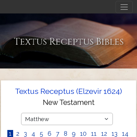
Textus Receptus Bibles
Textus Receptus (Elzevir 1624)
New Testament
1
2
3
4
5
6
7
8
9
10
11
12
13
14