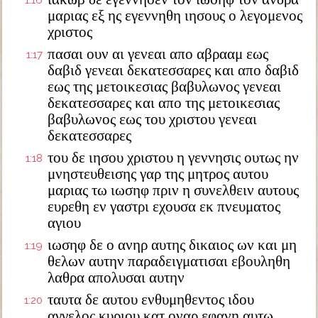
1:16
μαριας εξ ης εγεννηθη ιησους ο λεγομενος
χριστος
πασαι ουν αι γενεαι απο αβρααμ εως
1:17
δαβιδ γενεαι δεκατεσσαρες και απο δαβιδ
εως της μετοικεσιας βαβυλωνος γενεαι
δεκατεσσαρες και απο της μετοικεσιας
βαβυλωνος εως του χριστου γενεαι
δεκατεσσαρες
του δε ιησου χριστου η γεννησις ουτως ην
1:18
μνηστευθεισης γαρ της μητρος αυτου
μαριας τω ιωσηφ πριν η συνελθειν αυτους
ευρεθη εν γαστρι εχουσα εκ πνευματος
αγιου
ιωσηφ δε ο ανηρ αυτης δικαιος ων και μη
1:19
θελων αυτην παραδειγματισαι εβουληθη
λαθρα απολυσαι αυτην
ταυτα δε αυτου ενθυμηθεντος ιδου
1:20
αγγελος κυριου κατ οναρ εφανη αυτω