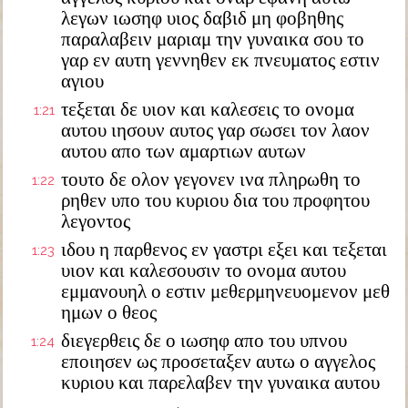
λεγων ιωσηφ υιος δαβιδ μη φοβηθης
παραλαβειν μαριαμ την γυναικα σου το
γαρ εν αυτη γεννηθεν εκ πνευματος εστιν
αγιου
τεξεται δε υιον και καλεσεις το ονομα
1:21
αυτου ιησουν αυτος γαρ σωσει τον λαον
αυτου απο των αμαρτιων αυτων
τουτο δε ολον γεγονεν ινα πληρωθη το
1:22
ρηθεν υπο του κυριου δια του προφητου
λεγοντος
ιδου η παρθενος εν γαστρι εξει και τεξεται
1:23
υιον και καλεσουσιν το ονομα αυτου
εμμανουηλ ο εστιν μεθερμηνευομενον μεθ
ημων ο θεος
διεγερθεις δε ο ιωσηφ απο του υπνου
1:24
εποιησεν ως προσεταξεν αυτω ο αγγελος
κυριου και παρελαβεν την γυναικα αυτου