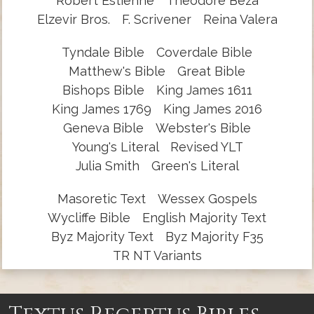
Robert Estienne
Theodore Beza
Elzevir Bros.
F. Scrivener
Reina Valera
Tyndale Bible
Coverdale Bible
Matthew's Bible
Great Bible
Bishops Bible
King James 1611
King James 1769
King James 2016
Geneva Bible
Webster's Bible
Young's Literal
Revised YLT
Julia Smith
Green's Literal
Masoretic Text
Wessex Gospels
Wycliffe Bible
English Majority Text
Byz Majority Text
Byz Majority F35
TR NT Variants