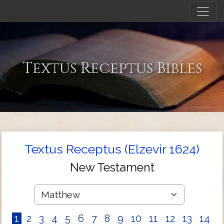
Textus Receptus Bibles
Textus Receptus (Elzevir 1624)
New Testament
1
2
3
4
5
6
7
8
9
10
11
12
13
14