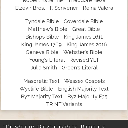
Robert Estienne
Theodore Beza
Elzevir Bros.
F. Scrivener
Reina Valera
Tyndale Bible
Coverdale Bible
Matthew's Bible
Great Bible
Bishops Bible
King James 1611
King James 1769
King James 2016
Geneva Bible
Webster's Bible
Young's Literal
Revised YLT
Julia Smith
Green's Literal
Masoretic Text
Wessex Gospels
Wycliffe Bible
English Majority Text
Byz Majority Text
Byz Majority F35
TR NT Variants