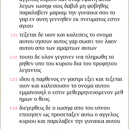
λεγων ιωσηφ υιος δαβιδ μη φοβηθης
παραλαβειν μαριαμ την γυναικα σου το
γαρ εν αυτη γεννηθεν εκ πνευματος εστιν
αγιου
τεξεται δε υιον και καλεσεις το ονομα
1:21
αυτου ιησουν αυτος γαρ σωσει τον λαον
αυτου απο των αμαρτιων αυτων
τουτο δε ολον γεγονεν ινα πληρωθη το
1:22
ρηθεν υπο του κυριου δια του προφητου
λεγοντος
ιδου η παρθενος εν γαστρι εξει και τεξεται
1:23
υιον και καλεσουσιν το ονομα αυτου
εμμανουηλ ο εστιν μεθερμηνευομενον μεθ
ημων ο θεος
διεγερθεις δε ο ιωσηφ απο του υπνου
1:24
εποιησεν ως προσεταξεν αυτω ο αγγελος
κυριου και παρελαβεν την γυναικα αυτου