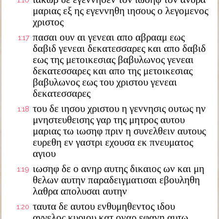
1:16
μαριας εξ ης εγεννηθη ιησους ο λεγομενος
χριστος
πασαι ουν αι γενεαι απο αβρααμ εως
1:17
δαβιδ γενεαι δεκατεσσαρες και απο δαβιδ
εως της μετοικεσιας βαβυλωνος γενεαι
δεκατεσσαρες και απο της μετοικεσιας
βαβυλωνος εως του χριστου γενεαι
δεκατεσσαρες
του δε ιησου χριστου η γεννησις ουτως ην
1:18
μνηστευθεισης γαρ της μητρος αυτου
μαριας τω ιωσηφ πριν η συνελθειν αυτους
ευρεθη εν γαστρι εχουσα εκ πνευματος
αγιου
ιωσηφ δε ο ανηρ αυτης δικαιος ων και μη
1:19
θελων αυτην παραδειγματισαι εβουληθη
λαθρα απολυσαι αυτην
ταυτα δε αυτου ενθυμηθεντος ιδου
1:20
αγγελος κυριου κατ οναρ εφανη αυτω