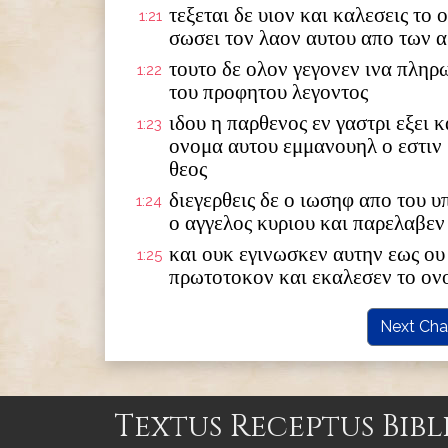
τεξεται δε υιον και καλεσεις το
1:21
σωσει τον λαον αυτου απο των 
τουτο δε ολον γεγονεν ινα πληρ
1:22
του προφητου λεγοντος
ιδου η παρθενος εν γαστρι εξει κ
1:23
ονομα αυτου εμμανουηλ ο εστιν
θεος
διεγερθεις δε ο ιωσηφ απο του 
1:24
ο αγγελος κυριου και παρελαβεν
και ουκ εγινωσκεν αυτην εως ου 
1:25
πρωτοτοκον και εκαλεσεν το ον
Next Cha
Textus Receptus Bibl