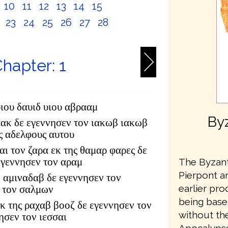
10
11
12
13
14
15
2
23
24
25
26
27
28
hapter: 1
υιου δαυιδ υιου αβρααμ
Byz
αακ δε εγεννησεν τον ιακωβ ιακωβ
υς αδελφους αυτου
αι τον ζαρα εκ της θαμαρ φαρες δε
εγεννησεν τον αραμ
The Byzanti
Pierpont an
 αμιναδαβ δε εγεννησεν τον
earlier pr
 τον σαλμων
being base
κ της ραχαβ βοοζ δε εγεννησεν τον
without th
ησεν τον ιεσσαι
Apocalypse