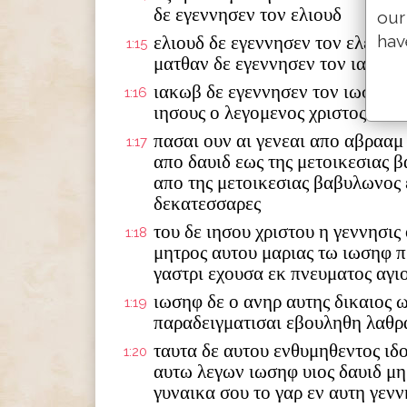
δε εγεννησεν τον ελιουδ
our
hav
ελιουδ δε εγεννησεν τον ελεαζα
1:15
ματθαν δε εγεννησεν τον ιακωβ
ιακωβ δε εγεννησεν τον ιωσηφ τ
1:16
ιησους ο λεγομενος χριστος
πασαι ουν αι γενεαι απο αβρααμ
1:17
απο δαυιδ εως της μετοικεσιας 
απο της μετοικεσιας βαβυλωνος 
δεκατεσσαρες
του δε ιησου χριστου η γεννησις
1:18
μητρος αυτου μαριας τω ιωσηφ π
γαστρι εχουσα εκ πνευματος αγι
ιωσηφ δε ο ανηρ αυτης δικαιος 
1:19
παραδειγματισαι εβουληθη λαθρ
ταυτα δε αυτου ενθυμηθεντος ιδ
1:20
αυτω λεγων ιωσηφ υιος δαυιδ μ
γυναικα σου το γαρ εν αυτη γενν