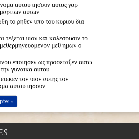
 ονομα αυτου ιησουν αυτος γαρ
αμαρτιων αυτων
ωθη το ρηθεν υπο του κυριου δια
αι τεξεται υιον και καλεσουσιν το
 μεθερμηνευομενον μεθ ημων ο
υπνου εποιησεν ως προσεταξεν αυτω
 την γυναικα αυτου
ετεκεν τον υιον αυτης τον
ομα αυτου ιησουν
pter »
es