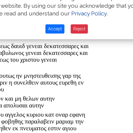
 website. By using our site you acknowledge that y
e read and understand our
Privacy Policy
.
ρ ελεαζαρ δε εγεννησεν τον ματθαν
Accept
Reject
ον ανδρα μαριας εξ ης εγεννηθη
 εως δαυιδ γενεαι δεκατεσσαρες και
βαβυλωνος γενεαι δεκατεσσαρες και
εως του χριστου γενεαι
 ουτως ην μνηστευθεισης γαρ της
ριν η συνελθειν αυτους ευρεθη εν
ου
ων και μη θελων αυτην
α απολυσαι αυτην
ου αγγελος κυριου κατ οναρ εφανη
η φοβηθης παραλαβειν μαριαμ την
ηθεν εκ πνευματος εστιν αγιου