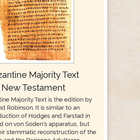
antine Majority Text
New Testament
ne Majority Text is the edition by
d Robinson. It is similar to an
oduction of Hodges and Farstad in
d on von Soden's apparatus, but
eir stemmatic reconstruction of the
 and the Pericope Adulterae.