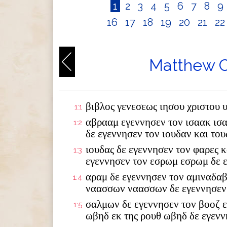
1
2
3
4
5
6
7
8
9
16
17
18
19
20
21
2
Matthew C
βιβλος γενεσεως ιησου χριστου 
1:1
αβρααμ εγεννησεν τον ισαακ ισ
1:2
δε εγεννησεν τον ιουδαν και το
ιουδας δε εγεννησεν τον φαρες κ
1:3
εγεννησεν τον εσρωμ εσρωμ δε 
αραμ δε εγεννησεν τον αμιναδαβ
1:4
ναασσων ναασσων δε εγεννησεν
σαλμων δε εγεννησεν τον βοοζ ε
1:5
ωβηδ εκ της ρουθ ωβηδ δε εγενν