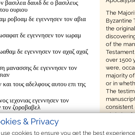
ον βασιλεα δαυιδ δε ο βασιλευς
του ουριου
The Majori
αμ ροβοαμ δε εγεννησεν τον αβια
Byzantine 
the origina
ωσαφατ δε εγεννησεν τον ιωραμ
discovering
of the man
ιωαθαμ δε εγεννησεν τον αχαζ αχαζ
Testament 
over 1500 y
were, occa
ση μανασσης δε εγεννησεν τον
σιαν
majority of
or in wheth
ν και τους αδελφους αυτου επι της
The testim
manuscripts
νος ιεχονιας εγεννησεν τον
consistent 
ν τον ζοροβαβελ
Christian fa
ουδ αβιουδ δε εγεννησεν τον
okies & Privacy
τον αζωρ
δωκ δε εγεννησεν τον αχειμ αχειμ
use cookies to ensure you get the best experienc