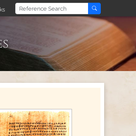
ks
es