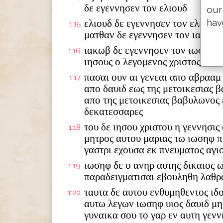
δε εγεννησεν τον ελιουδ
our
hav
ελιουδ δε εγεννησεν τον ελεαζα
1:15
ματθαν δε εγεννησεν τον ιακωβ
ιακωβ δε εγεννησεν τον ιωσηφ τ
1:16
ιησους ο λεγομενος χριστος
πασαι ουν αι γενεαι απο αβρααμ
1:17
απο δαυιδ εως της μετοικεσιας 
απο της μετοικεσιας βαβυλωνος 
δεκατεσσαρες
του δε ιησου χριστου η γεννησις
1:18
μητρος αυτου μαριας τω ιωσηφ π
γαστρι εχουσα εκ πνευματος αγι
ιωσηφ δε ο ανηρ αυτης δικαιος 
1:19
παραδειγματισαι εβουληθη λαθρ
ταυτα δε αυτου ενθυμηθεντος ιδ
1:20
αυτω λεγων ιωσηφ υιος δαυιδ μ
γυναικα σου το γαρ εν αυτη γενν