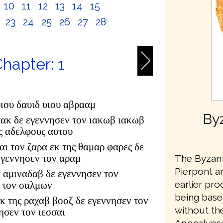
10
11
12
13
14
15
2
23
24
25
26
27
28
hapter: 1
υιου δαυιδ υιου αβρααμ
Byz
αακ δε εγεννησεν τον ιακωβ ιακωβ
υς αδελφους αυτου
αι τον ζαρα εκ της θαμαρ φαρες δε
εγεννησεν τον αραμ
The Byzanti
Pierpont an
 αμιναδαβ δε εγεννησεν τον
earlier pr
 τον σαλμων
being base
κ της ραχαβ βοοζ δε εγεννησεν τον
without th
ησεν τον ιεσσαι
Apocalypse