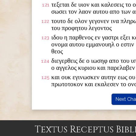
τεξεται δε υιον και καλεσεις το
1:21
σωσει τον λαον αυτου απο των 
τουτο δε ολον γεγονεν ινα πληρ
1:22
του προφητου λεγοντος
ιδου η παρθενος εν γαστρι εξει κ
1:23
ονομα αυτου εμμανουηλ ο εστιν
θεος
διεγερθεις δε ο ιωσηφ απο του 
1:24
ο αγγελος κυριου και παρελαβεν
και ουκ εγινωσκεν αυτην εως ου 
1:25
πρωτοτοκον και εκαλεσεν το ον
Next Cha
Textus Receptus Bibl