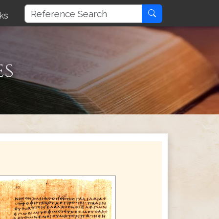
ks
es