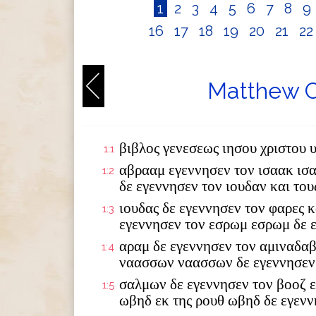
1
2
3
4
5
6
7
8
9
16
17
18
19
20
21
2
Matthew C
βιβλος γενεσεως ιησου χριστου 
1:1
αβρααμ εγεννησεν τον ισαακ ισ
1:2
δε εγεννησεν τον ιουδαν και το
ιουδας δε εγεννησεν τον φαρες κ
1:3
εγεννησεν τον εσρωμ εσρωμ δε 
αραμ δε εγεννησεν τον αμιναδαβ
1:4
ναασσων ναασσων δε εγεννησεν
σαλμων δε εγεννησεν τον βοοζ ε
1:5
ωβηδ εκ της ρουθ ωβηδ δε εγενν