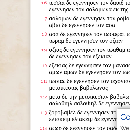
ιεσσαι δε εγεννησεν τον δαυιδ τ
1:6
εγεννησεν τον σολομωνα εκ της 
σολομων δε εγεννησεν τον ροβο
1:7
αβια δε εγεννησεν τον ασα
ασα δε εγεννησεν τον ιωσαφατ ι
1:8
ιωραμ δε εγεννησεν τον οζιαν
οζιας δε εγεννησεν τον ιωαθαμ 
1:9
δε εγεννησεν τον εζεκιαν
εζεκιας δε εγεννησεν τον μανασ
1:10
αμων αμων δε εγεννησεν τον ιω
ιωσιας δε εγεννησεν τον ιεχονια
1:11
μετοικεσιας βαβυλωνος
μετα δε την μετοικεσιαν βαβυλω
1:12
σαλαθιηλ σαλαθιηλ δε εγεννησε
ζοροβαβελ δε εγεννησεν τον αβι
1:13
Co
ελιακειμ ελιακειμ δε εγεννησεν 
αζωρ δε εγεννησεν τον σαδωκ σα
We 
1:14