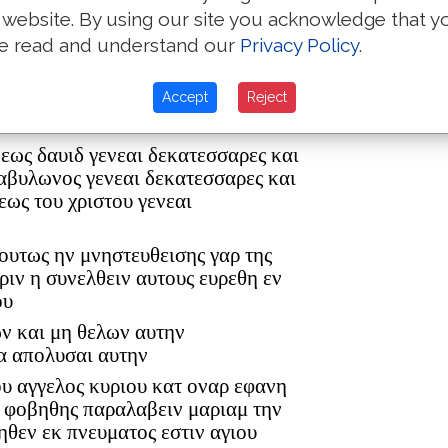
 website. By using our site you acknowledge that y
e read and understand our
Privacy Policy
.
ρ ελεαζαρ δε εγεννησεν τον ματθαν
Accept
Reject
ον ανδρα μαριας εξ ης εγεννηθη
 εως δαυιδ γενεαι δεκατεσσαρες και
βαβυλωνος γενεαι δεκατεσσαρες και
εως του χριστου γενεαι
 ουτως ην μνηστευθεισης γαρ της
ριν η συνελθειν αυτους ευρεθη εν
ου
ων και μη θελων αυτην
α απολυσαι αυτην
ου αγγελος κυριου κατ οναρ εφανη
η φοβηθης παραλαβειν μαριαμ την
ηθεν εκ πνευματος εστιν αγιου