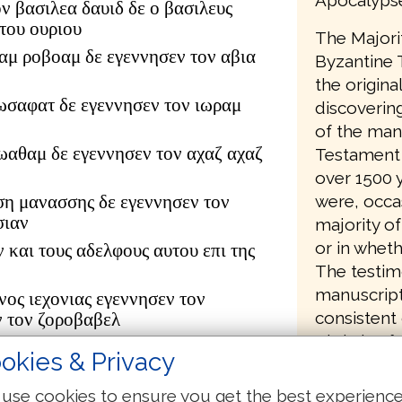
ον βασιλεα δαυιδ δε ο βασιλευς
του ουριου
The Majori
αμ ροβοαμ δε εγεννησεν τον αβια
Byzantine 
the origina
ωσαφατ δε εγεννησεν τον ιωραμ
discovering
of the man
ιωαθαμ δε εγεννησεν τον αχαζ αχαζ
Testament 
over 1500 y
were, occa
ση μανασσης δε εγεννησεν τον
σιαν
majority of
or in wheth
ν και τους αδελφους αυτου επι της
The testim
manuscripts
νος ιεχονιας εγεννησεν τον
consistent 
ν τον ζοροβαβελ
Christian fa
ουδ αβιουδ δε εγεννησεν τον
okies & Privacy
τον αζωρ
δωκ δε εγεννησεν τον αχειμ αχειμ
use cookies to ensure you get the best experienc