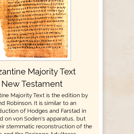
antine Majority Text
New Testament
ne Majority Text is the edition by
d Robinson. It is similar to an
oduction of Hodges and Farstad in
d on von Soden's apparatus, but
eir stemmatic reconstruction of the
 and the Pericope Adulterae.