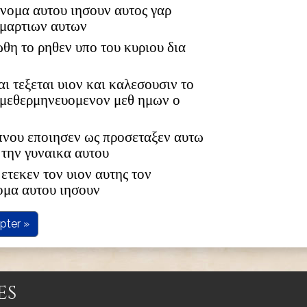
 ονομα αυτου ιησουν αυτος γαρ
αμαρτιων αυτων
ωθη το ρηθεν υπο του κυριου δια
αι τεξεται υιον και καλεσουσιν το
 μεθερμηνευομενον μεθ ημων ο
υπνου εποιησεν ως προσεταξεν αυτω
 την γυναικα αυτου
ετεκεν τον υιον αυτης τον
ομα αυτου ιησουν
pter »
es