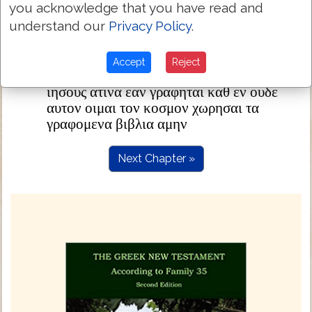
μενειν εως ερχομαι τι προς σε
you acknowledge that you have read and
ουτος εστιν ο μαθητης ο μαρτυρων περι
21:24
understand our
Privacy Policy
.
τουτων και γραψας ταυτα και οιδαμεν οτι
αληθης εστιν η μαρτυρια αυτου
Accept
Reject
εστιν δε και αλλα πολλα οσα εποιησεν ο
21:25
ιησους ατινα εαν γραφηται καθ εν ουδε
αυτον οιμαι τον κοσμον χωρησαι τα
γραφομενα βιβλια αμην
Next Chapter »