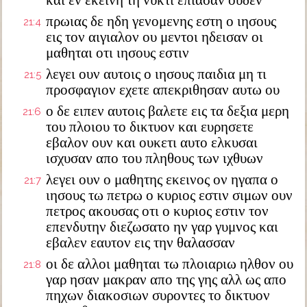
και εν εκεινη τη νυκτι επιασαν ουδεν
πρωιας δε ηδη γενομενης εστη ο ιησους
21:4
εις τον αιγιαλον ου μεντοι ηδεισαν οι
μαθηται οτι ιησους εστιν
λεγει ουν αυτοις ο ιησους παιδια μη τι
21:5
προσφαγιον εχετε απεκριθησαν αυτω ου
ο δε ειπεν αυτοις βαλετε εις τα δεξια μερη
21:6
του πλοιου το δικτυον και ευρησετε
εβαλον ουν και ουκετι αυτο ελκυσαι
ισχυσαν απο του πληθους των ιχθυων
λεγει ουν ο μαθητης εκεινος ον ηγαπα ο
21:7
ιησους τω πετρω ο κυριος εστιν σιμων ουν
πετρος ακουσας οτι ο κυριος εστιν τον
επενδυτην διεζωσατο ην γαρ γυμνος και
εβαλεν εαυτον εις την θαλασσαν
οι δε αλλοι μαθηται τω πλοιαριω ηλθον ου
21:8
γαρ ησαν μακραν απο της γης αλλ ως απο
πηχων διακοσιων συροντες το δικτυον