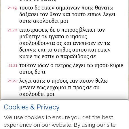
τουτο δε ειπεν σημαινων ποιω θανατω
21:19
δοξασει τον θεον και τουτο ειπων λεγει
αυτω ακολουθει μοι
επιστραφεις δε ο πετρος βλεπει τον
21:20
μαθητην ον ηγαπα ο ιησους
ακολουθουντα ος και ανεπεσεν εν τω
δειπνω επι το στηθος αυτου και ειπεν
κυριε τις εστιν ο παραδιδους σε
τουτον ιδων ο πετρος λεγει τω ιησου κυριε
21:21
ουτος δε τι
λεγει αυτω ο ιησους εαν αυτον θελω
21:22
μενειν εως ερχομαι τι προς σε συ
ακολουθει μοι
εξηλθεν ουν ο λογος ουτος εις τους
21:23
Cookies & Privacy
αδελφους οτι ο μαθητης εκεινος ουκ
αποθνησκει και ουκ ειπεν αυτω ο ιησους
We use cookies to ensure you get the best
οτι ουκ αποθνησκει αλλ εαν αυτον θελω
experience on our website. By using our site