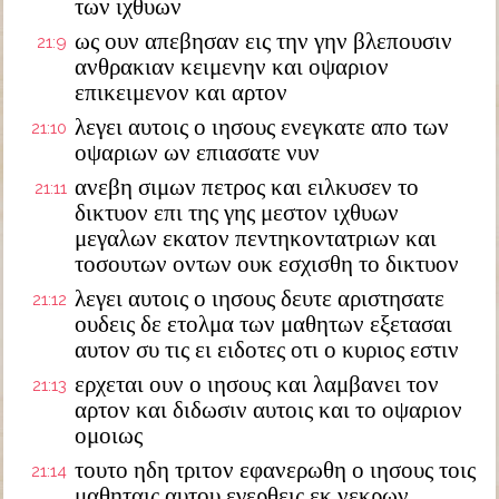
των ιχθυων
ως ουν απεβησαν εις την γην βλεπουσιν
21:9
ανθρακιαν κειμενην και οψαριον
επικειμενον και αρτον
λεγει αυτοις ο ιησους ενεγκατε απο των
21:10
οψαριων ων επιασατε νυν
ανεβη σιμων πετρος και ειλκυσεν το
21:11
δικτυον επι της γης μεστον ιχθυων
μεγαλων εκατον πεντηκοντατριων και
τοσουτων οντων ουκ εσχισθη το δικτυον
λεγει αυτοις ο ιησους δευτε αριστησατε
21:12
ουδεις δε ετολμα των μαθητων εξετασαι
αυτον συ τις ει ειδοτες οτι ο κυριος εστιν
ερχεται ουν ο ιησους και λαμβανει τον
21:13
αρτον και διδωσιν αυτοις και το οψαριον
ομοιως
τουτο ηδη τριτον εφανερωθη ο ιησους τοις
21:14
μαθηταις αυτου εγερθεις εκ νεκρων