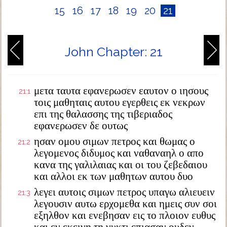
15
16
17
18
19
20
21
John Chapter: 21
μετα ταυτα εφανερωσεν εαυτον ο ιησους
21:1
τοις μαθηταις αυτου εγερθεις εκ νεκρων
επι της θαλασσης της τιβεριαδος
εφανερωσεν δε ουτως
ησαν ομου σιμων πετρος και θωμας ο
21:2
λεγομενος διδυμος και ναθαναηλ ο απο
κανα της γαλιλαιας και οι του ζεβεδαιου
και αλλοι εκ των μαθητων αυτου δυο
λεγει αυτοις σιμων πετρος υπαγω αλιευειν
21:3
λεγουσιν αυτω ερχομεθα και ημεις συν σοι
εξηλθον και ενεβησαν εις το πλοιον ευθυς