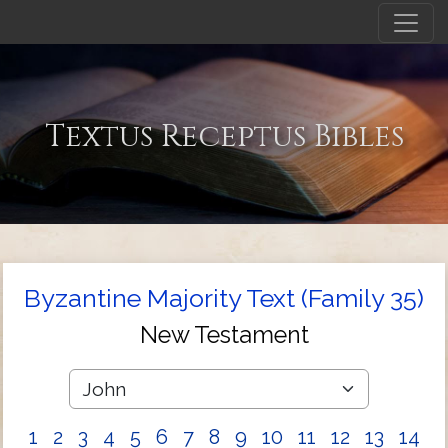
Textus Receptus Bibles
Byzantine Majority Text (Family 35)
New Testament
1
2
3
4
5
6
7
8
9
10
11
12
13
14