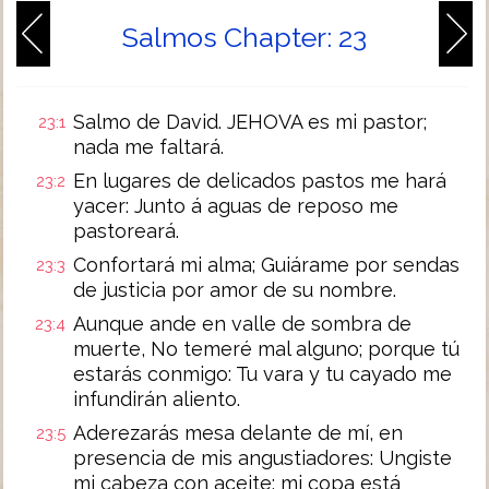
Salmos Chapter: 23
Salmo de David. JEHOVA es mi pastor;
23:1
nada me faltará.
En lugares de delicados pastos me hará
23:2
yacer: Junto á aguas de reposo me
pastoreará.
Confortará mi alma; Guiárame por sendas
23:3
de justicia por amor de su nombre.
Aunque ande en valle de sombra de
23:4
muerte, No temeré mal alguno; porque tú
estarás conmigo: Tu vara y tu cayado me
infundirán aliento.
Aderezarás mesa delante de mí, en
23:5
presencia de mis angustiadores: Ungiste
mi cabeza con aceite: mi copa está