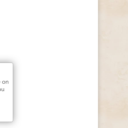
e on
ou