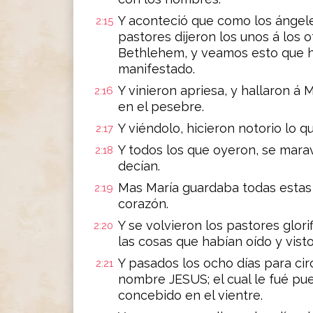
Y aconteció que como los ángeles
2:15
pastores dijeron los unos á los 
Bethlehem, y veamos esto que h
manifestado.
Y vinieron apriesa, y hallaron á M
2:16
en el pesebre.
Y viéndolo, hicieron notorio lo q
2:17
Y todos los que oyeron, se marav
2:18
decían.
Mas María guardaba todas estas 
2:19
corazón.
Y se volvieron los pastores glor
2:20
las cosas que habían oído y visto
Y pasados los ocho días para cir
2:21
nombre JESUS; el cual le fué pue
concebido en el vientre.