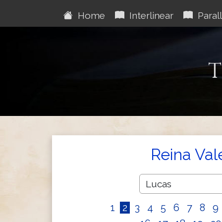
Home
Interlinear
Parall
T
Reina Val
1
2
3
4
5
6
7
8
9