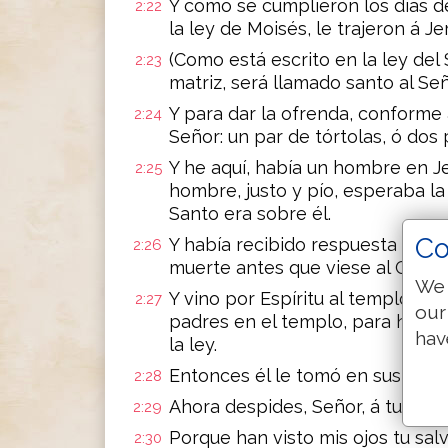
Y como se cumplieron los días de
2:22
la ley de Moisés, le trajeron á J
(Como está escrito en la ley del
2:23
matriz, será llamado santo al Señ
Y para dar la ofrenda, conforme á
2:24
Señor: un par de tórtolas, ó dos
Y he aquí, había un hombre en J
2:25
hombre, justo y pío, esperaba la 
Santo era sobre él.
Co
Y había recibido respuesta del Es
2:26
muerte antes que viese al Cristo
We 
Y vino por Espíritu al templo. Y 
2:27
our
padres en el templo, para hacer
hav
la ley.
Entonces él le tomó en sus brazos
2:28
Ahora despides, Señor, á tu sier
2:29
Porque han visto mis ojos tu sal
2:30