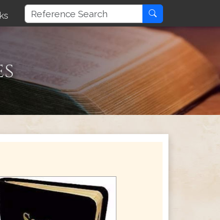
ks
es