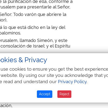
 la purificación de ella, conforme á
erusalem para presentarle al Señor,
 Señor: Todo varón que abriere la
or),
 lo que está dicho en la ley del
 palominos.
erusalem, llamado Simeón, y este
consolación de Israel: y el Espíritu
okies & Privacy
píritu Santo, que no vería la
 del Señor.
use cookies to ensure you get the best experienc
cuando metieron al niño Jesús sus
 website. By using our site you acknowledge that y
 por él conforme á la costumbre de
e read and understand our
Privacy Policy
.
, y bendijo á Dios, y dijo:
Accept
Reject
vo, Conforme á tu palabra, en paz;
vación,