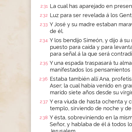
La cual has aparejado en presen
2:31
Luz para ser revelada á los Gentil
2:32
Y José y su madre estaban marav
2:33
de él.
Y los bendijo Simeón, y dijo á su
2:34
puesto para caída y para levant
para señal á la que será contrad
Y una espada traspasará tu alma
2:35
manifestados los pensamientos
Estaba también allí Ana, profetis
2:36
Aser; la cual había venido en gr
marido siete años desde su virgi
Y era viuda de hasta ochenta y 
2:37
templo, sirviendo de noche y de
Y ésta, sobreviniendo en la mis
2:38
Señor, y hablaba de él á todos 
Jerusalem.