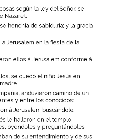
osas según la ley del Señor, se
de Nazaret.
y se henchía de sabiduría; y la gracia
 á Jerusalem en la fiesta de la
eron ellos á Jerusalem conforme á
llos, se quedó el niño Jesús en
 madre.
mpañía, anduvieron camino de un
entes y entre los conocidos:
ron á Jerusalem buscándole.
és le hallaron en el templo,
es, oyéndoles y preguntándoles.
maban de su entendimiento y de sus