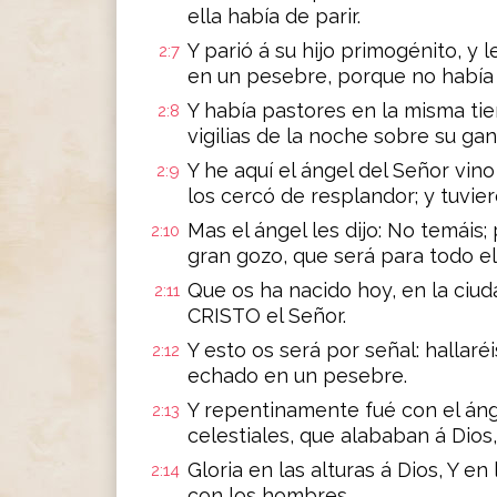
ella había de parir.
Y parió á su hijo primogénito, y 
2:7
en un pesebre, porque no había 
Y había pastores en la misma tie
2:8
vigilias de la noche sobre su ga
Y he aquí el ángel del Señor vino
2:9
los cercó de resplandor; y tuvie
Mas el ángel les dijo: No temáis
2:10
gran gozo, que será para todo el
Que os ha nacido hoy, en la ciud
2:11
CRISTO el Señor.
Y esto os será por señal: hallaré
2:12
echado en un pesebre.
Y repentinamente fué con el ánge
2:13
celestiales, que alababan á Dios,
Gloria en las alturas á Dios, Y en
2:14
con los hombres.