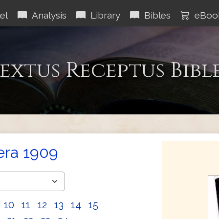
el
Analysis
Library
Bibles
eBoo
extus Receptus Bibl
era 1909
10
11
12
13
14
15