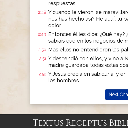
respuestas.
Y cuando le vieron, se maravillar
2:48
nos has hecho así? He aquí, tu 
dolor.
Entonces él les dice: ¿Qué hay?
2:49
sabíais que en los negocios de 
Mas ellos no entendieron las pal
2:50
Y descendió con ellos, y vino á N
2:51
madre guardaba todas estas cos
Y Jesús crecía en sabiduría, y en
2:52
los hombres.
Next Cha
Textus Receptus Bibl