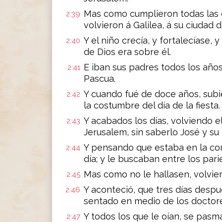
Mas como cumplieron todas las c
2:39
volvieron á Galilea, á su ciudad 
Y el niño crecía, y fortalecíase, 
2:40
de Dios era sobre él.
E iban sus padres todos los años
2:41
Pascua.
Y cuando fué de doce años, subi
2:42
la costumbre del día de la fiesta.
Y acabados los días, volviendo e
2:43
Jerusalem, sin saberlo José y su
Y pensando que estaba en la co
2:44
día; y le buscaban entre los pari
Mas como no le hallasen, volvie
2:45
Y aconteció, que tres días despu
2:46
sentado en medio de los doctor
Y todos los que le oían, se pas
2:47