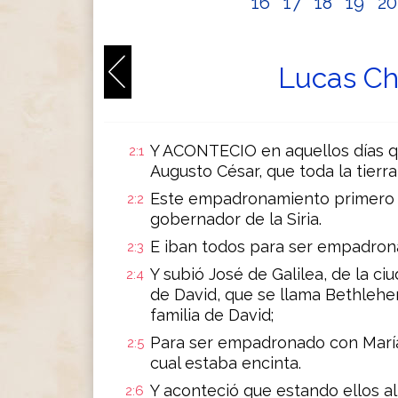
16
17
18
19
2
Lucas Ch
Y ACONTECIO en aquellos días qu
2:1
Augusto César, que toda la tier
Este empadronamiento primero 
2:2
gobernador de la Siria.
E iban todos para ser empadrona
2:3
Y subió José de Galilea, de la ci
2:4
de David, que se llama Bethlehe
familia de David;
Para ser empadronado con María 
2:5
cual estaba encinta.
Y aconteció que estando ellos al
2:6