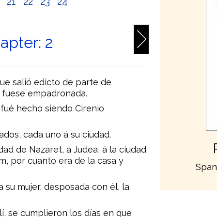
0
21
22
23
24
apter: 2
e salió edicto de parte de
ra fuese empadronada.
fué hecho siendo Cirenio
dos, cada uno á su ciudad.
udad de Nazaret, á Judea, á la ciudad
m, por cuanto era de la casa y
Span
su mujer, desposada con él, la
lí, se cumplieron los días en que