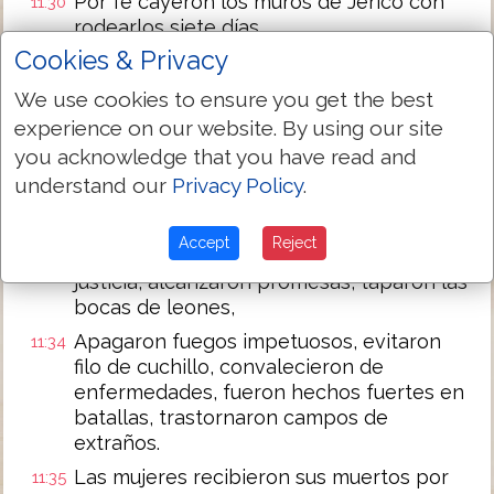
Por fe cayeron los muros de Jericó con
11:30
rodearlos siete días.
Cookies & Privacy
Por fe Rahab la ramera no pereció
11:31
juntamente con los incrédulos, habiendo
We use cookies to ensure you get the best
recibido á los espías con paz.
experience on our website. By using our site
¿Y qué más digo? porque el tiempo me
11:32
you acknowledge that you have read and
faltará contando de Gedeón, de Barac, de
understand our
Privacy Policy
.
Samsón, de Jephté, de David, de Samuel,
y de los profetas:
Accept
Reject
Que por fe ganaron reinos, obraron
11:33
justicia, alcanzaron promesas, taparon las
bocas de leones,
Apagaron fuegos impetuosos, evitaron
11:34
filo de cuchillo, convalecieron de
enfermedades, fueron hechos fuertes en
batallas, trastornaron campos de
extraños.
Las mujeres recibieron sus muertos por
11:35