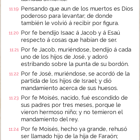
Pensando que aun de los muertos es Dios
11:19
poderoso para levantar; de donde
también le volvió á recibir por figura.
Por fe bendijo Isaac á Jacob y á Esaú
11:20
respecto á cosas que habían de ser.
Por fe Jacob, muriéndose, bendijo á cada
11:21
uno de los hijos de José, y adoró
estribando sobre la punta de su bordón.
Por fe José, muriéndose, se acordó de la
11:22
partida de los hijos de Israel; y dió
mandamiento acerca de sus huesos.
Por fe Moisés, nacido, fué escondido de
11:23
sus padres por tres meses, porque le
vieron hermoso niño; y no temieron el
mandamiento del rey.
Por fe Moisés, hecho ya grande, rehusó
11:24
ser llamado hijo de la hija de Faraón;