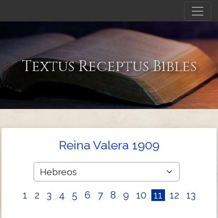
Textus Receptus Bibles
Reina Valera 1909
1
2
3
4
5
6
7
8
9
10
11
12
13