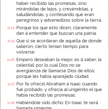
haber recibido las promesas, sino
mirándolas de lejos, y creyéndolas, y
saludándolas, y confesando que eran
peregrinos y advenedizos sobre la tierra.
Porque los que esto dicen, claramente
11:14
dan á entender que buscan una patria.
Que si se acordaran de aquella de donde
11:15
salieron, cierto tenían tiempo para
volverse:
Empero deseaban la mejor, es á saber, la
11:16
celestial; por lo cual Dios no se
avergüenza de llamarse Dios de ellos:
porque les había aparejado ciudad.
Por fe ofreció Abraham á Isaac cuando
11:17
fué probado, y ofrecía al unigénito el que
había recibido las promesas,
Habiéndole sido dicho: En Isaac te será
11:18
llamada simiente: