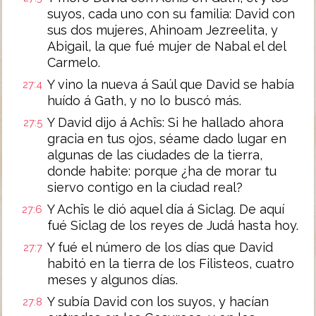
suyos, cada uno con su familia: David con
sus dos mujeres, Ahinoam Jezreelita, y
Abigail, la que fué mujer de Nabal el del
Carmelo.
Y vino la nueva á Saúl que David se había
27:4
huído á Gath, y no lo buscó más.
Y David dijo á Achîs: Si he hallado ahora
27:5
gracia en tus ojos, séame dado lugar en
algunas de las ciudades de la tierra,
donde habite: porque ¿ha de morar tu
siervo contigo en la ciudad real?
Y Achîs le dió aquel día á Siclag. De aquí
27:6
fué Siclag de los reyes de Judá hasta hoy.
Y fué el número de los días que David
27:7
habitó en la tierra de los Filisteos, cuatro
meses y algunos días.
Y subía David con los suyos, y hacían
27:8