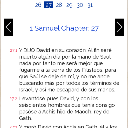
26
27
28
29
30
31
1 Samuel Chapter: 27
Y DIJO David en su corazón: Al fin seré
27:1
muerto algún día por la mano de Saúl:
nada por tanto me será mejor que
fugarme á la tierra de los Filisteos, para
que Saúl se deje de mí, y no me ande
buscando más por todos los términos de
Israel, y así me escaparé de sus manos.
Levantóse pues David, y con los
27:2
seiscientos hombres que tenía consigo
pasóse á Achîs hijo de Maoch, rey de
Gath.
Y moró David con Achîs en Gath, él y los
27:3