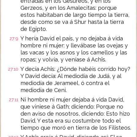
entradas en los Gesureos, y en los
Gerzeos, y en los Amalecitas: porque
estos habitaban de largo tiempo la tierra,
desde como se va á Shur hasta la tierra
de Egipto.
Y hería David el país, y no dejaba á vida
27:9
hombre ni mujer: y llevábase las ovejas y
las vacas y los asnos y los camellos y las
ropas; y volvía, y veníase á Achîs.
Y decía Achîs: ¿Dónde habéis corrido hoy?
27:10
Y David decía: Al mediodía de Judá, y al
mediodía de Jerameel, ó contra el
mediodía de Ceni.
Ni hombre ni mujer dejaba á vida David,
27:11
que viniese á Gath; diciendo: Porque no
den aviso de nosotros, diciendo: Esto hizo
David. Y esta era su costumbre todo el
tiempo que moró en tierra de los Filisteos.