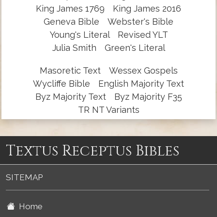
King James 1769
King James 2016
Geneva Bible
Webster's Bible
Young's Literal
Revised YLT
Julia Smith
Green's Literal
Masoretic Text
Wessex Gospels
Wycliffe Bible
English Majority Text
Byz Majority Text
Byz Majority F35
TR NT Variants
Textus Receptus Bibles
SITEMAP
Home