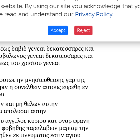
 website. By using our site you acknowledge that y
text of the
e read and understand our
Privacy Policy
.
ρ ελεαζαρ δε εγεννησεν τον ματθαν
Textus Rec
Accept
Reject
ον ανδρα μαριας εξ ης εγεννηθη
 εως δαβιδ γενεαι δεκατεσσαρες και
βαβυλωνος γενεαι δεκατεσσαρες και
εως του χριστου γενεαι
 ουτως ην μνηστευθεισης γαρ της
ριν η συνελθειν αυτους ευρεθη εν
ου
ων και μη θελων αυτην
α απολυσαι αυτην
ου αγγελος κυριου κατ οναρ εφανη
η φοβηθης παραλαβειν μαριαμ την
ηθεν εκ πνευματος εστιν αγιου