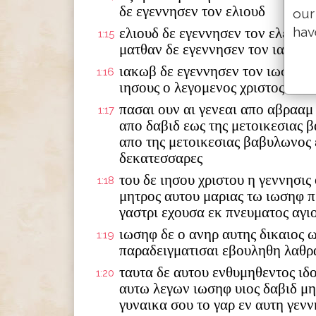
δε εγεννησεν τον ελιουδ
our
hav
ελιουδ δε εγεννησεν τον ελεαζα
1:15
ματθαν δε εγεννησεν τον ιακωβ
ιακωβ δε εγεννησεν τον ιωσηφ τ
1:16
ιησους ο λεγομενος χριστος
πασαι ουν αι γενεαι απο αβρααμ
1:17
απο δαβιδ εως της μετοικεσιας 
απο της μετοικεσιας βαβυλωνος 
δεκατεσσαρες
του δε ιησου χριστου η γεννησις
1:18
μητρος αυτου μαριας τω ιωσηφ π
γαστρι εχουσα εκ πνευματος αγι
ιωσηφ δε ο ανηρ αυτης δικαιος 
1:19
παραδειγματισαι εβουληθη λαθρ
ταυτα δε αυτου ενθυμηθεντος ιδ
1:20
αυτω λεγων ιωσηφ υιος δαβιδ μ
γυναικα σου το γαρ εν αυτη γενν