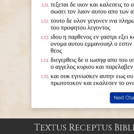
τεξεται δε υιον και καλεσεις το
1:21
σωσει τον λαον αυτου απο των 
τουτο δε ολον γεγονεν ινα πληρ
1:22
του προφητου λεγοντος
ιδου η παρθενος εν γαστρι εξει κ
1:23
ονομα αυτου εμμανουηλ ο εστιν
θεος
διεγερθεις δε ο ιωσηφ απο του 
1:24
ο αγγελος κυριου και παρελαβεν
και ουκ εγινωσκεν αυτην εως ου 
1:25
πρωτοτοκον και εκαλεσεν το ον
Next Cha
Textus Receptus Bibl