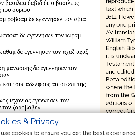
reproduce 
ον βασιλεα δαβιδ δε ο βασιλευς
text which 
 του ουριου
1611. Howe
αμ ροβοαμ δε εγεννησεν τον αβια
any one pri
AV translat
ωσαφατ δε εγεννησεν τον ιωραμ
William Ty
English Bib
ιωαθαμ δε εγεννησεν τον αχαζ αχαζ
it is uncle
Testament 
ση μανασσης δε εγεννησεν τον
and edited 
σιαν
Beza editio
ν και τους αδελφους αυτου επι της
where the E
from the G
νος ιεχονιας εγεννησεν τον
editions of
ν τον ζοροβαβελ
correct Gr
ουδ αβιουδ δε εγεννησεν τον
changes to
okies & Privacy
τον αζωρ
he had pro
δωκ δε εγεννησεν τον αχειμ αχειμ
use cookies to ensure you get the best experienc
Testament 