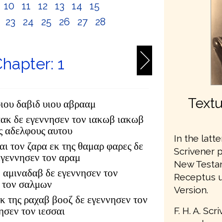
10
11
12
13
14
15
2
23
24
25
26
27
28
hapter: 1
Textu
υιου δαβιδ υιου αβρααμ
αακ δε εγεννησεν τον ιακωβ ιακωβ
υς αδελφους αυτου
In the latte
αι τον ζαρα εκ της θαμαρ φαρες δε
Scrivener 
εγεννησεν τον αραμ
New Testam
 αμιναδαβ δε εγεννησεν τον
Receptus u
 τον σαλμων
Version.
κ της ραχαβ βοοζ δε εγεννησεν τον
F. H. A. Sc
ησεν τον ιεσσαι