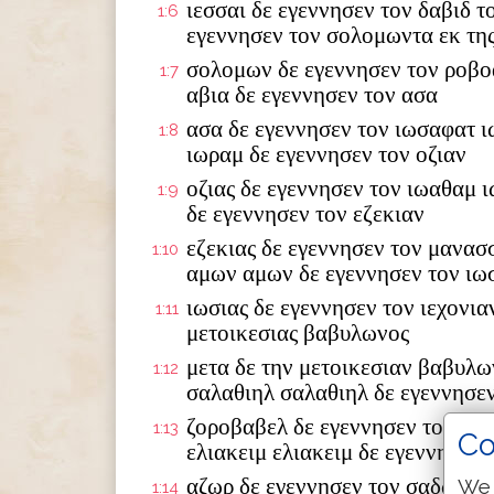
ιεσσαι δε εγεννησεν τον δαβιδ τ
1:6
εγεννησεν τον σολομωντα εκ της
σολομων δε εγεννησεν τον ροβο
1:7
αβια δε εγεννησεν τον ασα
ασα δε εγεννησεν τον ιωσαφατ ι
1:8
ιωραμ δε εγεννησεν τον οζιαν
οζιας δε εγεννησεν τον ιωαθαμ 
1:9
δε εγεννησεν τον εζεκιαν
εζεκιας δε εγεννησεν τον μανασ
1:10
αμων αμων δε εγεννησεν τον ιω
ιωσιας δε εγεννησεν τον ιεχονια
1:11
μετοικεσιας βαβυλωνος
μετα δε την μετοικεσιαν βαβυλω
1:12
σαλαθιηλ σαλαθιηλ δε εγεννησε
ζοροβαβελ δε εγεννησεν τον αβι
1:13
Co
ελιακειμ ελιακειμ δε εγεννησεν 
αζωρ δε εγεννησεν τον σαδωκ σα
We 
1:14