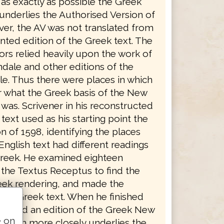
as exactly as possible the Greek
underlies the Authorised Version of
ver, the AV was not translated from
nted edition of the Greek text. The
ors relied heavily upon the work of
ndale and other editions of the
le. Thus there were places in which
ar what the Greek basis of the New
was. Scrivener in his reconstructed
text used as his starting point the
n of 1598, identifying the places
nglish text had different readings
reek. He examined eighteen
 the Textus Receptus to find the
eek rendering, and made the
 his Greek text. When he finished
duced an edition of the Greek New
e on
which more closely underlies the