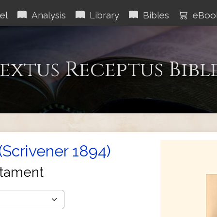
el
Analysis
Library
Bibles
eBoo
extus Receptus Bibl
(Scrivener 1894)
tament