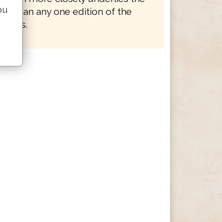
ou
 AV than any one edition of the
eptus.