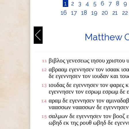
1
2
3
4
5
6
7
8
9
16
17
18
19
20
21
2
Matthew C
βιβλος γενεσεως ιησου χριστου 
1:1
αβρααμ εγεννησεν τον ισαακ ισ
1:2
δε εγεννησεν τον ιουδαν και το
ιουδας δε εγεννησεν τον φαρες κ
1:3
εγεννησεν τον εσρωμ εσρωμ δε 
αραμ δε εγεννησεν τον αμιναδαβ
1:4
ναασσων ναασσων δε εγεννησεν
σαλμων δε εγεννησεν τον βοοζ ε
1:5
ωβηδ εκ της ρουθ ωβηδ δε εγενν