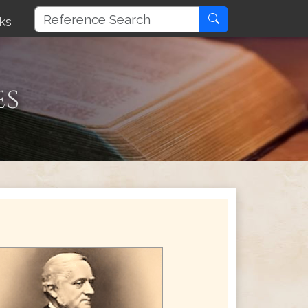
ks
es