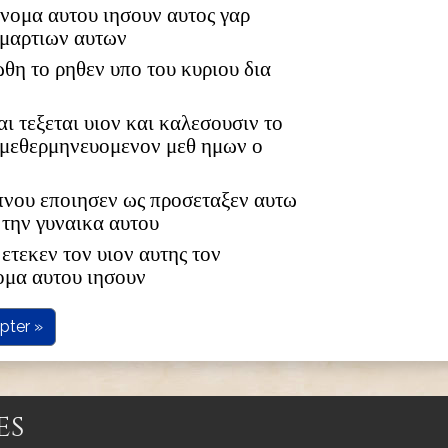
 ονομα αυτου ιησουν αυτος γαρ
αμαρτιων αυτων
ωθη το ρηθεν υπο του κυριου δια
αι τεξεται υιον και καλεσουσιν το
 μεθερμηνευομενον μεθ ημων ο
υπνου εποιησεν ως προσεταξεν αυτω
 την γυναικα αυτου
ετεκεν τον υιον αυτης τον
ομα αυτου ιησουν
pter »
es