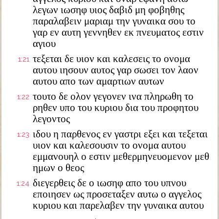
λεγων ιωσηφ υιος δαβιδ μη φοβηθης
παραλαβειν μαριαμ την γυναικα σου το
γαρ εν αυτη γεννηθεν εκ πνευματος εστιν
αγιου
τεξεται δε υιον και καλεσεις το ονομα
1:21
αυτου ιησουν αυτος γαρ σωσει τον λαον
αυτου απο των αμαρτιων αυτων
τουτο δε ολον γεγονεν ινα πληρωθη το
1:22
ρηθεν υπο του κυριου δια του προφητου
λεγοντος
ιδου η παρθενος εν γαστρι εξει και τεξεται
1:23
υιον και καλεσουσιν το ονομα αυτου
εμμανουηλ ο εστιν μεθερμηνευομενον μεθ
ημων ο θεος
διεγερθεις δε ο ιωσηφ απο του υπνου
1:24
εποιησεν ως προσεταξεν αυτω ο αγγελος
κυριου και παρελαβεν την γυναικα αυτου