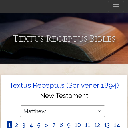
Textus Receptus Bibles
Textus Receptus (Scrivener 1894)
New Testament
1
2
3
4
5
6
7
8
9
10
11
12
13
14