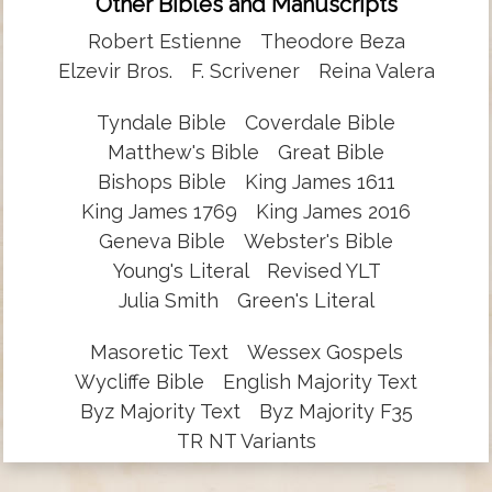
Other Bibles and Manuscripts
Robert Estienne
Theodore Beza
Elzevir Bros.
F. Scrivener
Reina Valera
Tyndale Bible
Coverdale Bible
Matthew's Bible
Great Bible
Bishops Bible
King James 1611
King James 1769
King James 2016
Geneva Bible
Webster's Bible
Young's Literal
Revised YLT
Julia Smith
Green's Literal
Masoretic Text
Wessex Gospels
Wycliffe Bible
English Majority Text
Byz Majority Text
Byz Majority F35
TR NT Variants