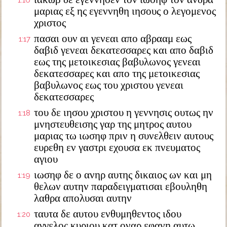
1:16
μαριας εξ ης εγεννηθη ιησους ο λεγομενος
χριστος
πασαι ουν αι γενεαι απο αβρααμ εως
1:17
δαβιδ γενεαι δεκατεσσαρες και απο δαβιδ
εως της μετοικεσιας βαβυλωνος γενεαι
δεκατεσσαρες και απο της μετοικεσιας
βαβυλωνος εως του χριστου γενεαι
δεκατεσσαρες
του δε ιησου χριστου η γεννησις ουτως ην
1:18
μνηστευθεισης γαρ της μητρος αυτου
μαριας τω ιωσηφ πριν η συνελθειν αυτους
ευρεθη εν γαστρι εχουσα εκ πνευματος
αγιου
ιωσηφ δε ο ανηρ αυτης δικαιος ων και μη
1:19
θελων αυτην παραδειγματισαι εβουληθη
λαθρα απολυσαι αυτην
ταυτα δε αυτου ενθυμηθεντος ιδου
1:20
αγγελος κυριου κατ οναρ εφανη αυτω