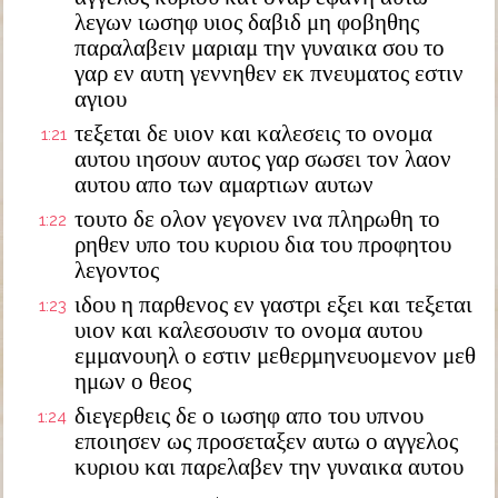
λεγων ιωσηφ υιος δαβιδ μη φοβηθης
παραλαβειν μαριαμ την γυναικα σου το
γαρ εν αυτη γεννηθεν εκ πνευματος εστιν
αγιου
τεξεται δε υιον και καλεσεις το ονομα
1:21
αυτου ιησουν αυτος γαρ σωσει τον λαον
αυτου απο των αμαρτιων αυτων
τουτο δε ολον γεγονεν ινα πληρωθη το
1:22
ρηθεν υπο του κυριου δια του προφητου
λεγοντος
ιδου η παρθενος εν γαστρι εξει και τεξεται
1:23
υιον και καλεσουσιν το ονομα αυτου
εμμανουηλ ο εστιν μεθερμηνευομενον μεθ
ημων ο θεος
διεγερθεις δε ο ιωσηφ απο του υπνου
1:24
εποιησεν ως προσεταξεν αυτω ο αγγελος
κυριου και παρελαβεν την γυναικα αυτου