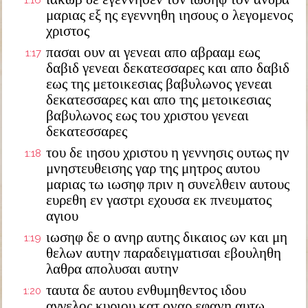
1:16
μαριας εξ ης εγεννηθη ιησους ο λεγομενος
χριστος
πασαι ουν αι γενεαι απο αβρααμ εως
1:17
δαβιδ γενεαι δεκατεσσαρες και απο δαβιδ
εως της μετοικεσιας βαβυλωνος γενεαι
δεκατεσσαρες και απο της μετοικεσιας
βαβυλωνος εως του χριστου γενεαι
δεκατεσσαρες
του δε ιησου χριστου η γεννησις ουτως ην
1:18
μνηστευθεισης γαρ της μητρος αυτου
μαριας τω ιωσηφ πριν η συνελθειν αυτους
ευρεθη εν γαστρι εχουσα εκ πνευματος
αγιου
ιωσηφ δε ο ανηρ αυτης δικαιος ων και μη
1:19
θελων αυτην παραδειγματισαι εβουληθη
λαθρα απολυσαι αυτην
ταυτα δε αυτου ενθυμηθεντος ιδου
1:20
αγγελος κυριου κατ οναρ εφανη αυτω