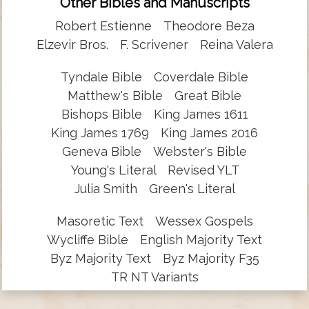
Other Bibles and Manuscripts
Robert Estienne
Theodore Beza
Elzevir Bros.
F. Scrivener
Reina Valera
Tyndale Bible
Coverdale Bible
Matthew's Bible
Great Bible
Bishops Bible
King James 1611
King James 1769
King James 2016
Geneva Bible
Webster's Bible
Young's Literal
Revised YLT
Julia Smith
Green's Literal
Masoretic Text
Wessex Gospels
Wycliffe Bible
English Majority Text
Byz Majority Text
Byz Majority F35
TR NT Variants