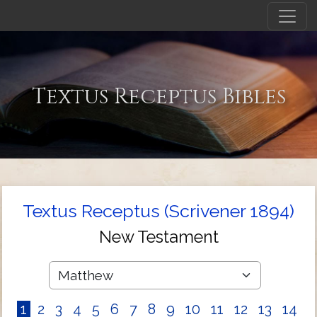
Textus Receptus Bibles
Textus Receptus (Scrivener 1894)
New Testament
1
2
3
4
5
6
7
8
9
10
11
12
13
14