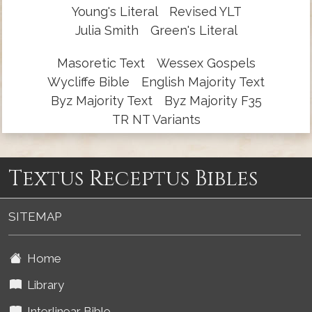
Young's Literal
Revised YLT
Julia Smith
Green's Literal
Masoretic Text
Wessex Gospels
Wycliffe Bible
English Majority Text
Byz Majority Text
Byz Majority F35
TR NT Variants
Textus Receptus Bibles
SITEMAP
Home
Library
Interlinear Bible