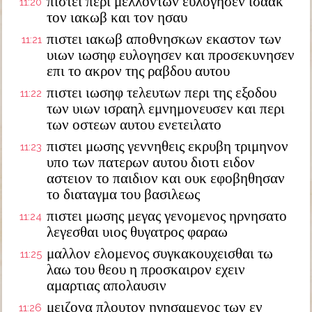
πιστει περι μελλοντων ευλογησεν ισαακ
11:20
τον ιακωβ και τον ησαυ
πιστει ιακωβ αποθνησκων εκαστον των
11:21
υιων ιωσηφ ευλογησεν και προσεκυνησεν
επι το ακρον της ραβδου αυτου
πιστει ιωσηφ τελευτων περι της εξοδου
11:22
των υιων ισραηλ εμνημονευσεν και περι
των οστεων αυτου ενετειλατο
πιστει μωσης γεννηθεις εκρυβη τριμηνον
11:23
υπο των πατερων αυτου διοτι ειδον
αστειον το παιδιον και ουκ εφοβηθησαν
το διαταγμα του βασιλεως
πιστει μωσης μεγας γενομενος ηρνησατο
11:24
λεγεσθαι υιος θυγατρος φαραω
μαλλον ελομενος συγκακουχεισθαι τω
11:25
λαω του θεου η προσκαιρον εχειν
αμαρτιας απολαυσιν
μειζονα πλουτον ηγησαμενος των εν
11:26