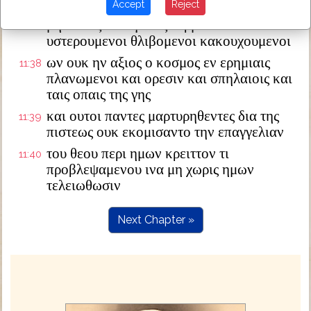
Accept
Reject
εν φονω μαχαιρας απεθανον περιηλθον εν
μηλωταις εν αιγειοις δερμασιν
υστερουμενοι θλιβομενοι κακουχουμενοι
ων ουκ ην αξιος ο κοσμος εν ερημιαις
11:38
πλανωμενοι και ορεσιν και σπηλαιοις και
ταις οπαις της γης
και ουτοι παντες μαρτυρηθεντες δια της
11:39
πιστεως ουκ εκομισαντο την επαγγελιαν
του θεου περι ημων κρειττον τι
11:40
προβλεψαμενου ινα μη χωρις ημων
τελειωθωσιν
Next Chapter »