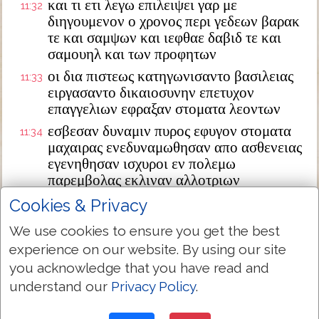
και τι ετι λεγω επιλειψει γαρ με
11:32
διηγουμενον ο χρονος περι γεδεων βαρακ
τε και σαμψων και ιεφθαε δαβιδ τε και
σαμουηλ και των προφητων
οι δια πιστεως κατηγωνισαντο βασιλειας
11:33
ειργασαντο δικαιοσυνην επετυχον
επαγγελιων εφραξαν στοματα λεοντων
εσβεσαν δυναμιν πυρος εφυγον στοματα
11:34
μαχαιρας ενεδυναμωθησαν απο ασθενειας
εγενηθησαν ισχυροι εν πολεμω
παρεμβολας εκλιναν αλλοτριων
ελαβον γυναικες εξ αναστασεως τους
Cookies & Privacy
11:35
νεκρους αυτων αλλοι δε ετυμπανισθησαν
We use cookies to ensure you get the best
ου προσδεξαμενοι την απολυτρωσιν ινα
experience on our website. By using our site
κρειττονος αναστασεως τυχωσιν
you acknowledge that you have read and
ετεροι δε εμπαιγμων και μαστιγων πειραν
11:36
understand our
Privacy Policy
.
ελαβον ετι δε δεσμων και φυλακης
ελιθασθησαν επρισθησαν επειρασθησαν
11:37