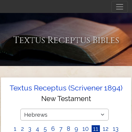
Textus Receptus Bibles
Textus Receptus (Scrivener 1894)
New Testament
1
2
3
4
5
6
7
8
9
10
11
12
13