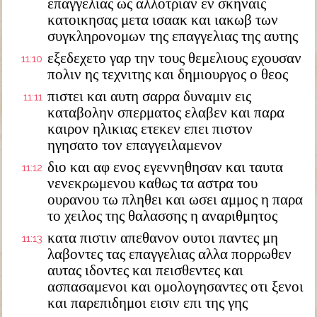
επαγγελιας ως αλλοτριαν εν σκηναις
κατοικησας μετα ισαακ και ιακωβ των
συγκληρονομων της επαγγελιας της αυτης
εξεδεχετο γαρ την τους θεμελιους εχουσαν
11:10
πολιν ης τεχνιτης και δημιουργος ο θεος
πιστει και αυτη σαρρα δυναμιν εις
11:11
καταβολην σπερματος ελαβεν και παρα
καιρον ηλικιας ετεκεν επει πιστον
ηγησατο τον επαγγειλαμενον
διο και αφ ενος εγεννηθησαν και ταυτα
11:12
νενεκρωμενου καθως τα αστρα του
ουρανου τω πληθει και ωσει αμμος η παρα
το χειλος της θαλασσης η αναριθμητος
κατα πιστιν απεθανον ουτοι παντες μη
11:13
λαβοντες τας επαγγελιας αλλα πορρωθεν
αυτας ιδοντες και πεισθεντες και
ασπασαμενοι και ομολογησαντες οτι ξενοι
και παρεπιδημοι εισιν επι της γης