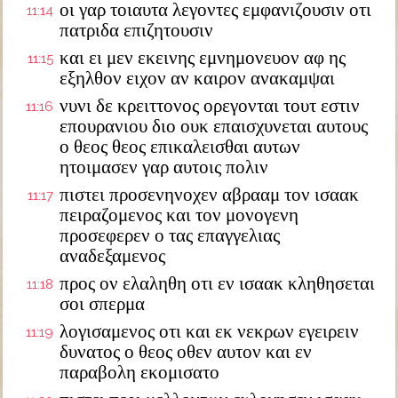
οι γαρ τοιαυτα λεγοντες εμφανιζουσιν οτι
11:14
πατριδα επιζητουσιν
και ει μεν εκεινης εμνημονευον αφ ης
11:15
εξηλθον ειχον αν καιρον ανακαμψαι
νυνι δε κρειττονος ορεγονται τουτ εστιν
11:16
επουρανιου διο ουκ επαισχυνεται αυτους
ο θεος θεος επικαλεισθαι αυτων
ητοιμασεν γαρ αυτοις πολιν
πιστει προσενηνοχεν αβρααμ τον ισαακ
11:17
πειραζομενος και τον μονογενη
προσεφερεν ο τας επαγγελιας
αναδεξαμενος
προς ον ελαληθη οτι εν ισαακ κληθησεται
11:18
σοι σπερμα
λογισαμενος οτι και εκ νεκρων εγειρειν
11:19
δυνατος ο θεος οθεν αυτον και εν
παραβολη εκομισατο