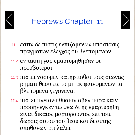
Hebrews Chapter: 11
εστιν δε πιστις ελπιζομενων υποστασις
11:1
πραγματων ελεγχος ου βλεπομενων
εν ταυτη γαρ εμαρτυρηθησαν οι
11:2
πρεσβυτεροι
πιστει νοουμεν κατηρτισθαι τους αιωνας
11:3
ρηματι θεου εις το μη εκ φαινομενων τα
βλεπομενα γεγονεναι
πιστει πλειονα θυσιαν αβελ παρα καιν
11:4
προσηνεγκεν τω θεω δι ης εμαρτυρηθη
ειναι δικαιος μαρτυρουντος επι τοις
δωροις αυτου του θεου και δι αυτης
αποθανων ετι λαλει