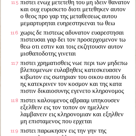
πιστει ενωχ μετετεθη του μη ιδειν θανατον
11:5
και ουχ ευρισκετο διοτι μετεθηκεν αυτον
ο θεος προ γαρ της μεταθεσεως αυτου
μεμαρτυρηται ευηρεστηκεναι τω θεω
χωρις δε πιστεως αδυνατον ευαρεστησαι
11:6
πιστευσαι γαρ δει τον προσερχομενον τω
θεω οτι εστιν και τοις εκζητουσιν αυτον
μισθαποδοτης γινεται
πιστει χρηματισθεις νωε περι των μηδεπω
11:7
βλεπομενων ευλαβηθεις κατεσκευασεν
κιβωτον εις σωτηριαν του οικου αυτου δι
ης κατεκρινεν τον κοσμον και της κατα
πιστιν δικαιοσυνης εγενετο κληρονομος
πιστει καλουμενος αβρααμ υπηκουσεν
11:8
εξελθειν εις τον τοπον ον ημελλεν
λαμβανειν εις κληρονομιαν και εξηλθεν
μη επισταμενος που ερχεται
πιστει παρωκησεν εις την γην της
11:9