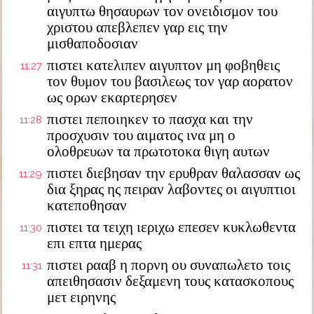
αιγυπτω θησαυρων τον ονειδισμον του
χριστου απεβλεπεν γαρ εις την
μισθαποδοσιαν
πιστει κατελιπεν αιγυπτον μη φοβηθεις
11:27
τον θυμον του βασιλεως τον γαρ αορατον
ως ορων εκαρτερησεν
πιστει πεποιηκεν το πασχα και την
11:28
προσχυσιν του αιματος ινα μη ο
ολοθρευων τα πρωτοτοκα θιγη αυτων
πιστει διεβησαν την ερυθραν θαλασσαν ως
11:29
δια ξηρας ης πειραν λαβοντες οι αιγυπτιοι
κατεποθησαν
πιστει τα τειχη ιεριχω επεσεν κυκλωθεντα
11:30
επι επτα ημερας
πιστει ρααβ η πορνη ου συναπωλετο τοις
11:31
απειθησασιν δεξαμενη τους κατασκοπους
μετ ειρηνης