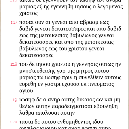
1:16
μαριας εξ ης εγεννηθη ιησους ο λεγομενος
χριστος
πασαι ουν αι γενεαι απο αβρααμ εως
1:17
δαβιδ γενεαι δεκατεσσαρες και απο δαβιδ
εως της μετοικεσιας βαβυλωνος γενεαι
δεκατεσσαρες και απο της μετοικεσιας
βαβυλωνος εως του χριστου γενεαι
δεκατεσσαρες
του δε ιησου χριστου η γεννησις ουτως ην
1:18
μνηστευθεισης γαρ της μητρος αυτου
μαριας τω ιωσηφ πριν η συνελθειν αυτους
ευρεθη εν γαστρι εχουσα εκ πνευματος
αγιου
ιωσηφ δε ο ανηρ αυτης δικαιος ων και μη
1:19
θελων αυτην παραδειγματισαι εβουληθη
λαθρα απολυσαι αυτην
ταυτα δε αυτου ενθυμηθεντος ιδου
1:20
αγγελος κυριου κατ οναρ εφανη αυτω