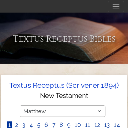
Textus Receptus Bibles
Textus Receptus (Scrivener 1894)
New Testament
1
2
3
4
5
6
7
8
9
10
11
12
13
14