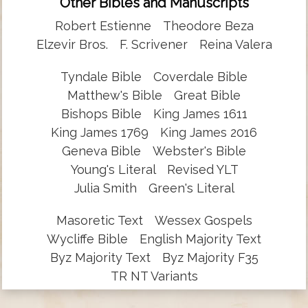
Other Bibles and Manuscripts
Robert Estienne
Theodore Beza
Elzevir Bros.
F. Scrivener
Reina Valera
Tyndale Bible
Coverdale Bible
Matthew's Bible
Great Bible
Bishops Bible
King James 1611
King James 1769
King James 2016
Geneva Bible
Webster's Bible
Young's Literal
Revised YLT
Julia Smith
Green's Literal
Masoretic Text
Wessex Gospels
Wycliffe Bible
English Majority Text
Byz Majority Text
Byz Majority F35
TR NT Variants