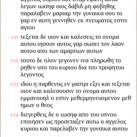
λεγων ιωσηφ υιος δαβιδ μη φοβηθης
παραλαβειν μαριαμ την γυναικα σου το
γαρ εν αυτη γεννηθεν εκ πνευματος εστιν
αγιου
τεξεται δε υιον και καλεσεις το ονομα
1:21
αυτου ιησουν αυτος γαρ σωσει τον λαον
αυτου απο των αμαρτιων αυτων
τουτο δε ολον γεγονεν ινα πληρωθη το
1:22
ρηθεν υπο του κυριου δια του προφητου
λεγοντος
ιδου η παρθενος εν γαστρι εξει και τεξεται
1:23
υιον και καλεσουσιν το ονομα αυτου
εμμανουηλ ο εστιν μεθερμηνευομενον μεθ
ημων ο θεος
διεγερθεις δε ο ιωσηφ απο του υπνου
1:24
εποιησεν ως προσεταξεν αυτω ο αγγελος
κυριου και παρελαβεν την γυναικα αυτου