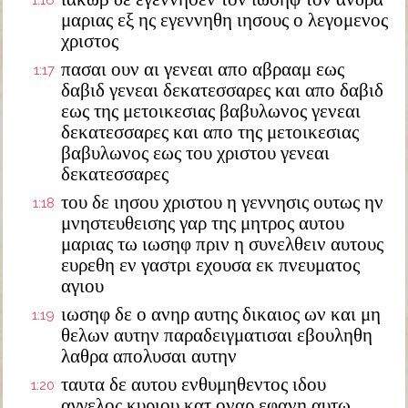
1:16
μαριας εξ ης εγεννηθη ιησους ο λεγομενος
χριστος
πασαι ουν αι γενεαι απο αβρααμ εως
1:17
δαβιδ γενεαι δεκατεσσαρες και απο δαβιδ
εως της μετοικεσιας βαβυλωνος γενεαι
δεκατεσσαρες και απο της μετοικεσιας
βαβυλωνος εως του χριστου γενεαι
δεκατεσσαρες
του δε ιησου χριστου η γεννησις ουτως ην
1:18
μνηστευθεισης γαρ της μητρος αυτου
μαριας τω ιωσηφ πριν η συνελθειν αυτους
ευρεθη εν γαστρι εχουσα εκ πνευματος
αγιου
ιωσηφ δε ο ανηρ αυτης δικαιος ων και μη
1:19
θελων αυτην παραδειγματισαι εβουληθη
λαθρα απολυσαι αυτην
ταυτα δε αυτου ενθυμηθεντος ιδου
1:20
αγγελος κυριου κατ οναρ εφανη αυτω