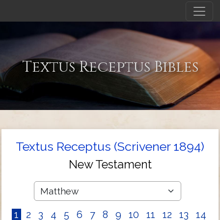
Textus Receptus Bibles
Textus Receptus (Scrivener 1894)
New Testament
1
2
3
4
5
6
7
8
9
10
11
12
13
14