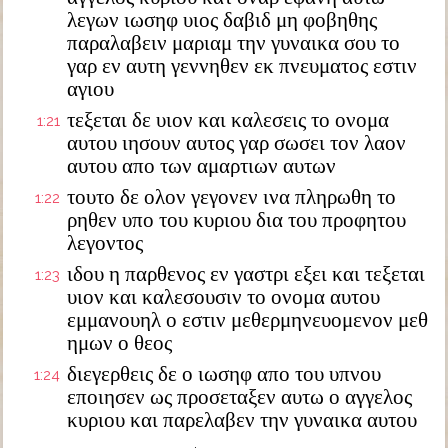
λεγων ιωσηφ υιος δαβιδ μη φοβηθης
παραλαβειν μαριαμ την γυναικα σου το
γαρ εν αυτη γεννηθεν εκ πνευματος εστιν
αγιου
τεξεται δε υιον και καλεσεις το ονομα
1:21
αυτου ιησουν αυτος γαρ σωσει τον λαον
αυτου απο των αμαρτιων αυτων
τουτο δε ολον γεγονεν ινα πληρωθη το
1:22
ρηθεν υπο του κυριου δια του προφητου
λεγοντος
ιδου η παρθενος εν γαστρι εξει και τεξεται
1:23
υιον και καλεσουσιν το ονομα αυτου
εμμανουηλ ο εστιν μεθερμηνευομενον μεθ
ημων ο θεος
διεγερθεις δε ο ιωσηφ απο του υπνου
1:24
εποιησεν ως προσεταξεν αυτω ο αγγελος
κυριου και παρελαβεν την γυναικα αυτου