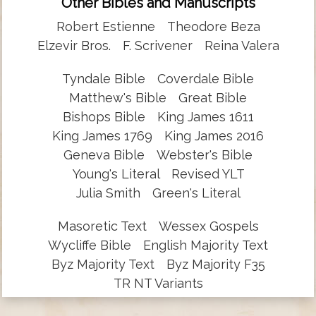
Other Bibles and Manuscripts
Robert Estienne
Theodore Beza
Elzevir Bros.
F. Scrivener
Reina Valera
Tyndale Bible
Coverdale Bible
Matthew's Bible
Great Bible
Bishops Bible
King James 1611
King James 1769
King James 2016
Geneva Bible
Webster's Bible
Young's Literal
Revised YLT
Julia Smith
Green's Literal
Masoretic Text
Wessex Gospels
Wycliffe Bible
English Majority Text
Byz Majority Text
Byz Majority F35
TR NT Variants