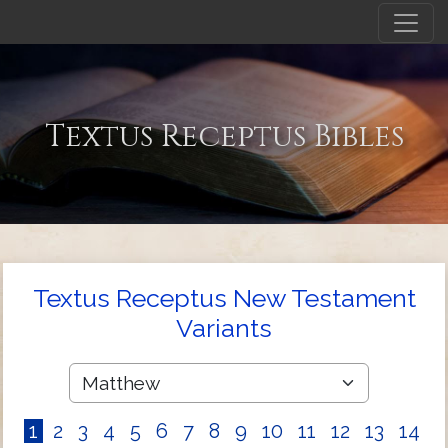
Textus Receptus Bibles
Textus Receptus New Testament
Variants
1
2
3
4
5
6
7
8
9
10
11
12
13
14