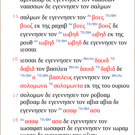
ναασσων δε εγεννησεν τον σαλμων
1:5
σαλμων δε εγεννησεν τον
βοες
Ax
TR/BM
βοοζ
εκ της ραχαβ
βοες
βοοζ
δε
Ax
TR/BM
εγεννησεν τον
ιωβηδ
ωβηδ
εκ της
Ax
TR/BM
ρουθ
ιωβηδ
ωβηδ
δε εγεννησεν τον
Ax
TR/BM
ιεσσαι
1:6
ιεσσαι δε εγεννησεν τον
δαυιδ
BM/Ax
TR
δαβιδ
τον βασιλεα
δαυιδ
δαβιδ
δε
BM/Ax
TR
ο
βασιλευς
εγεννησεν τον
TR/BM
TR/BM
BM/Ax
σολομωνα
σολομωντα
εκ της του ουριου
TR
σολομων δε εγεννησεν τον ροβοαμ
1:7
ροβοαμ δε εγεννησεν τον αβια αβια δε
εγεννησεν τον
ασαφ
ασα
Ax
TR/BM
1:8
ασαφ
ασα
δε εγεννησεν τον
Ax
TR/BM
ιωσαφατ ιωσαφατ δε εγεννησεν τον ιωραμ