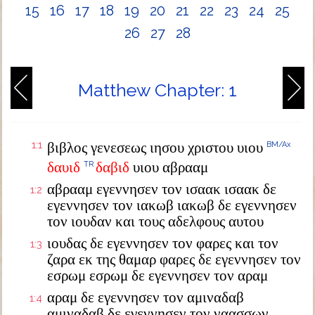
15
16
17
18
19
20
21
22
23
24
25
26
27
28
Matthew Chapter: 1
1:1
βιβλος γενεσεως ιησου χριστου υιου
BM/Ax
δαυιδ
δαβιδ
υιου αβρααμ
TR
αβρααμ εγεννησεν τον ισαακ ισαακ δε
1:2
εγεννησεν τον ιακωβ ιακωβ δε εγεννησεν
τον ιουδαν και τους αδελφους αυτου
ιουδας δε εγεννησεν τον φαρες και τον
1:3
ζαρα εκ της θαμαρ φαρες δε εγεννησεν τον
εσρωμ εσρωμ δε εγεννησεν τον αραμ
αραμ δε εγεννησεν τον αμιναδαβ
1:4
αμιναδαβ δε εγεννησεν τον ναασσων