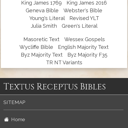
King James 1769
King James 2016
Geneva Bible
Webster's Bible
Young's Literal
Revised YLT
Julia Smith
Green's Literal
Masoretic Text
Wessex Gospels
Wycliffe Bible
English Majority Text
Byz Majority Text
Byz Majority F35
TR NT Variants
Textus Receptus Bibles
SITEMAP
Home