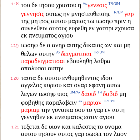
1:18
του δε ιησου χριστου η
γενεσις
Ax
TR/BM
γεννησις
ουτως ην μνηστευθεισης
γαρ
TR/BM
της μητρος αυτου μαριας τω ιωσηφ πριν η
συνελθειν αυτους ευρεθη εν γαστρι εχουσα
εκ πνευματος αγιου
ιωσηφ δε ο ανηρ αυτης δικαιος ων και μη
1:19
θελων αυτην
δειγματισαι
Ax
TR/BM
παραδειγματισαι
εβουληθη λαθρα
απολυσαι αυτην
ταυτα δε αυτου ενθυμηθεντος ιδου
1:20
αγγελος κυριου κατ οναρ εφανη αυτω
λεγων ιωσηφ υιος
δαυιδ
δαβιδ
μη
BM/Ax
TR
φοβηθης παραλαβειν
μαριαν
Ax
TR/BM
μαριαμ
την γυναικα σου το γαρ εν αυτη
γεννηθεν εκ πνευματος εστιν αγιου
τεξεται δε υιον και καλεσεις το ονομα
1:21
αυτου ιησουν αυτος γαρ σωσει τον λαον