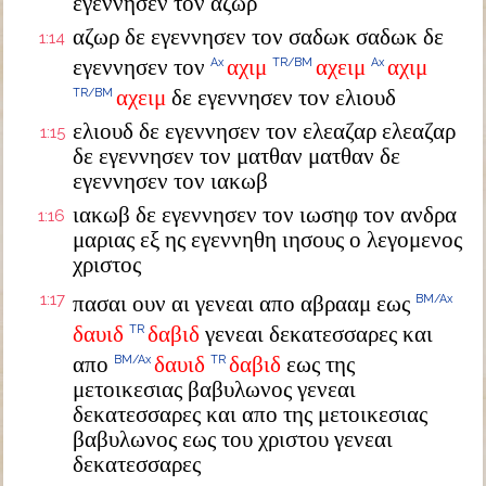
εγεννησεν τον αζωρ
αζωρ δε εγεννησεν τον σαδωκ σαδωκ δε
1:14
εγεννησεν τον
αχιμ
αχειμ
αχιμ
Ax
TR/BM
Ax
αχειμ
δε εγεννησεν τον ελιουδ
TR/BM
ελιουδ δε εγεννησεν τον ελεαζαρ ελεαζαρ
1:15
δε εγεννησεν τον ματθαν ματθαν δε
εγεννησεν τον ιακωβ
ιακωβ δε εγεννησεν τον ιωσηφ τον ανδρα
1:16
μαριας εξ ης εγεννηθη ιησους ο λεγομενος
χριστος
1:17
πασαι ουν αι γενεαι απο αβρααμ εως
BM/Ax
δαυιδ
δαβιδ
γενεαι δεκατεσσαρες και
TR
απο
δαυιδ
δαβιδ
εως της
BM/Ax
TR
μετοικεσιας βαβυλωνος γενεαι
δεκατεσσαρες και απο της μετοικεσιας
βαβυλωνος εως του χριστου γενεαι
δεκατεσσαρες