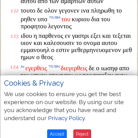
αυτου απο των αμαρτιων αυτων
τουτο δε ολον γεγονεν ινα πληρωθη το
1:22
ρηθεν υπο
του
κυριου δια του
TR/BM
προφητου λεγοντος
ιδου η παρθενος εν γαστρι εξει και τεξεται
1:23
υιον και καλεσουσιν το ονομα αυτου
εμμανουηλ ο εστιν μεθερμηνευομενον μεθ
ημων ο θεος
1:24
εγερθεις
διεγερθεις
δε ο ιωσηφ απο
Ax
TR/BM
του υπνου εποιησεν ως προσεταξεν αυτω
ο αγγελος κυριου και παρελαβεν την
Cookies & Privacy
γυναικα αυτου
We use cookies to ensure you get the best
και ουκ εγινωσκεν αυτην εως ου ετεκεν
1:25
experience on our website. By using our site
τον
υιον
αυτης
τον
TR/BM
TR/BM
TR/BM
TR/BM
you acknowledge that you have read and
πρωτοτοκον
και εκαλεσεν το ονομα αυτου
understand our
Privacy Policy
.
ιησουν
Accept
Reject
Next Chapter »