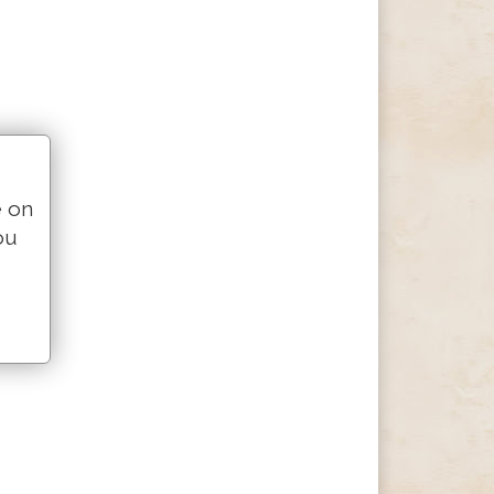
e on
ou