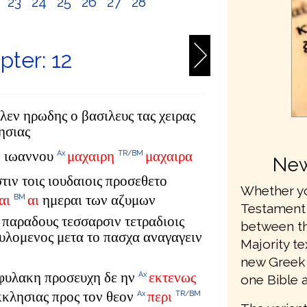
2
23
24
25
26
27
28
pter: 12
λεν ηρωδης ο βασιλευς τας χειρας
ησιας
ν ιωαννου
μαχαιρη
μαχαιρα
Ax
TR/BM
New
τιν τοις ιουδαιοις προσεθετο
Whether yo
αι
αι
ημεραι των αζυμων
BM
Testament 
 παραδους τεσσαρσιν τετραδιοις
between th
υλομενος μετα το πασχα αναγαγειν
Majority te
new Greek t
η φυλακη προσευχη δε ην
εκτενως
Ax
one Bible 
κκλησιας προς τον θεον
περι
Ax
TR/BM