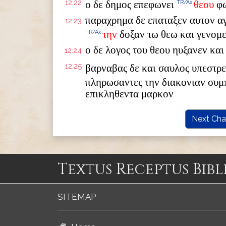
12:22
ο δε δημος επεφωνει
θεου
φ
TR/Ax
παραχρημα δε επαταξεν αυτον α
12:23
την
δοξαν τω θεω και γενομ
TR/Ax
ο δε λογος του θεου ηυξανεν κα
12:24
12:25
βαρναβας δε και σαυλος υπεστ
πληρωσαντες την διακονιαν συ
επικληθεντα μαρκον
Next Cha
Textus Receptus Bibl
SITEMAP