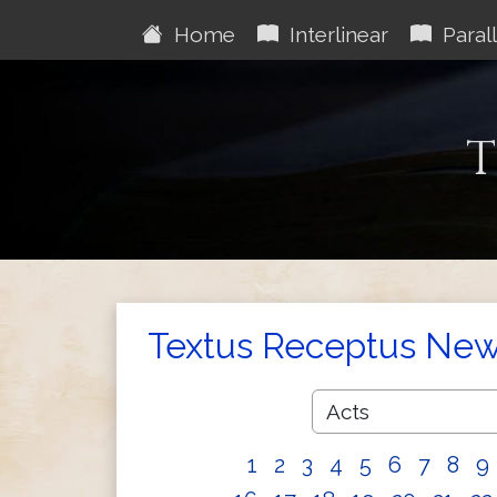
Home
Interlinear
Parall
T
Textus Receptus New
1
2
3
4
5
6
7
8
9