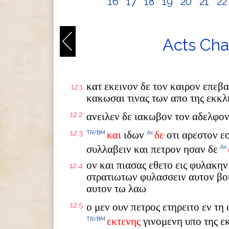
16
17
18
19
20
21
2
Acts Cha
κατ εκεινον δε τον καιρον επεβα
12:1
κακωσαι τινας των απο της εκκλ
12:2
ανειλεν δε ιακωβον τον αδελφο
12:3
και
ιδων
δε
οτι αρεστον εσ
TR/BM
Ax
συλλαβειν και πετρον ησαν δε
Ax
ον και πιασας εθετο εις φυλακην
12:4
στρατιωτων φυλασσειν αυτον βο
αυτον τω λαω
12:5
ο μεν ουν πετρος ετηρειτο εν τ
εκτενης
γινομενη υπο της ε
TR/BM