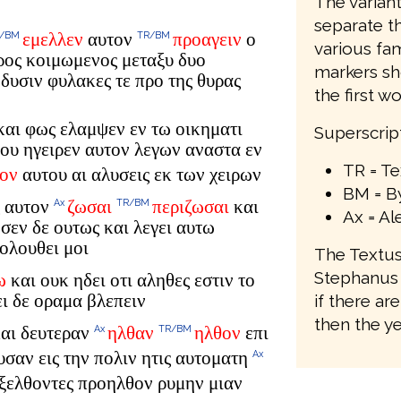
The variant
separate t
εμελλεν
αυτον
προαγειν
ο
R/BM
TR/BM
various fam
τρος κοιμωμενος μεταξυ δυο
markers sho
δυσιν φυλακες τε προ της θυρας
the first w
 και φως ελαμψεν εν τω οικηματι
Superscrip
ρου ηγειρεν αυτον λεγων αναστα εν
TR = T
σον
αυτου αι αλυσεις εκ των χειρων
BM = By
ς αυτον
ζωσαι
περιζωσαι
και
Ax
TR/BM
Ax = Al
σεν δε ουτως και λεγει αυτω
ολουθει μοι
The Textus
Stephanus 
ω
και ουκ ηδει οτι αληθες εστιν το
ει δε οραμα βλεπειν
if there a
then the ye
και δευτεραν
ηλθαν
ηλθον
επι
Ax
TR/BM
υσαν εις την πολιν ητις αυτοματη
Ax
εξελθοντες προηλθον ρυμην μιαν