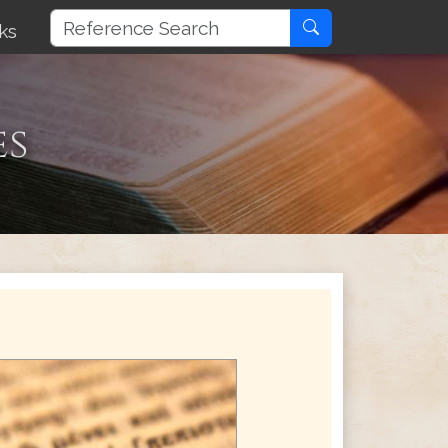
ks
es