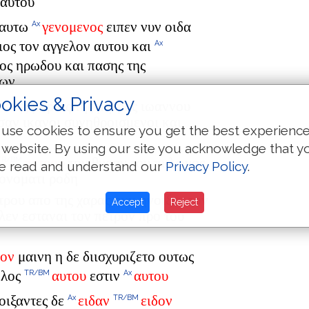
 αυτου
εαυτω
γενομενος
ειπεν νυν οιδα
Ax
ος τον αγγελον αυτου και
Ax
ρος ηρωδου και πασης της
ιων
okies & Privacy
της
μαριας της μητρος ιωαννου
Ax
σαν ικανοι συνηθροισμενοι και
use cookies to ensure you get the best experienc
 website. By using our site you acknowledge that y
πετρου
την θυραν του πυλωνος
TR/BM
e read and understand our
Privacy Policy
.
ονοματι ροδη
τρου απο της χαρας ουκ ηνοιξεν τον
Accept
Reject
εν εσταναι τον πετρον προ του
πον
μαινη η δε διισχυριζετο ουτως
ελος
αυτου
εστιν
αυτου
TR/BM
Ax
οιξαντες δε
ειδαν
ειδον
Ax
TR/BM