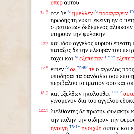
υπερ
αυτου
12:6
οτε δε
ημελλεν
προαγαγειν
Ax
Ax
T
ηρωδης τη νυκτι εκεινη ην ο πε
στρατιωτων δεδεμενος αλυσεσιν 
ετηρουν την φυλακην
και ιδου αγγελος κυριου επεστη
12:7
παταξας δε την πλευραν του πετ
ταχει και
εξεπεσαν
εξεπε
Ax
TR/BM
12:8
ειπεν
δε
τε
ο αγγελος προ
Ax
TR/BM
υποδησαι τα σανδαλια σου εποιη
περιβαλου το ιματιον σου και ακ
12:9
και εξελθων ηκολουθει
αυτ
TR/BM
γινομενον δια του αγγελου εδοκ
12:10
διελθοντες δε πρωτην φυλακην 
την πυλην την σιδηραν την φερο
ηνοιγη
ηνοιχθη
αυτοις και 
TR/BM