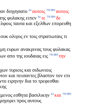
ιγαν διηγησατο
αυτοις
αυτοις
Ax
TR/BM
 της φυλακης ειπεν
τε
δε
Ax
TR/BM
ελφοις ταυτα και εξελθων επορευθη
ουκ ολιγος εν τοις στρατιωταις τι
 μη ευρων ανακρινας τους φυλακας
ων απο της ιουδαιας εις
την
TR/BM
ων τυριοις και σιδωνιοις
ον και πεισαντες βλαστον τον επι
ντο ειρηνην δια το τρεφεσθαι
κης
αμενος εσθητα βασιλικην
και
Ax
TR/BM
μηγορει προς αυτους