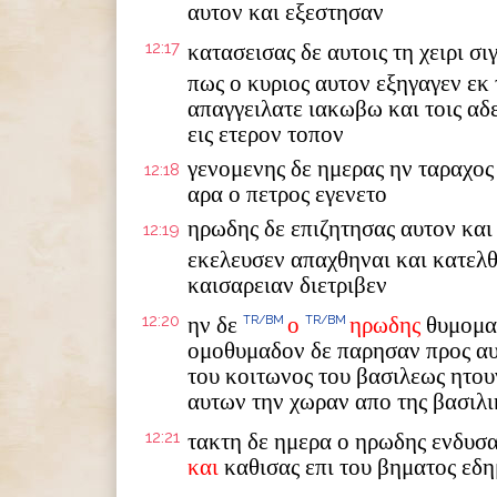
αυτον και εξεστησαν
12:17
κατασεισας δε αυτοις τη χειρι σ
πως ο κυριος αυτον εξηγαγεν εκ
απαγγειλατε ιακωβω και τοις αδ
εις ετερον τοπον
γενομενης δε ημερας ην ταραχος 
12:18
αρα ο πετρος εγενετο
ηρωδης δε επιζητησας αυτον και
12:19
εκελευσεν απαχθηναι και κατελθ
καισαρειαν διετριβεν
12:20
ην δε
ο
ηρωδης
θυμομαχ
TR/BM
TR/BM
ομοθυμαδον δε παρησαν προς αυτ
του κοιτωνος του βασιλεως ητου
αυτων την χωραν απο της βασιλι
12:21
τακτη δε ημερα ο ηρωδης ενδυσ
και
καθισας επι του βηματος εδη