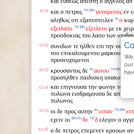
και ευθεως απεστη ο αγγελος απ
12:11
και ο πετρος
γενομενος
εν 
TR/BM
αληθως οτι εξαπεστειλεν
ο
κυρι
Ax
εξειλατο
εξειλετο
με εκ χει
TR/BM
προσδοκιας του λαου των ιουδα
Co
12:12
συνιδων τε ηλθεν επι την οικιαν
του επικαλουμενου μαρκου ου η
We 
προσευχομενοι
our
12:13
κρουσαντος δε
αυτου
του
Ax
TR/BM
hav
προσηλθεν παιδισκη υπακουσαι 
και επιγνουσα την φωνην του πε
12:14
πυλωνα εισδραμουσα δε απηγγειλ
πυλωνος
12:15
οι δε προς αυτην
ειπαν
ει
Ax
TR/BM
εχειν οι
δε
δ
ελεγον ο αγγ
BM/Ax
TR
12:16
ο δε πετρος επεμενεν κρουων αν