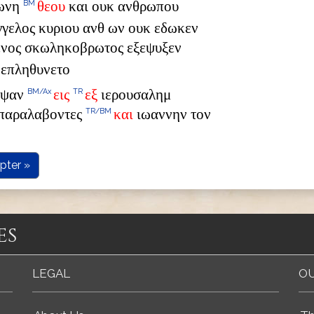
ωνη
θεου
και ουκ ανθρωπου
BM
γγελος κυριου ανθ ων ουκ εδωκεν
ενος σκωληκοβρωτος εξεψυξεν
ι επληθυνετο
ρεψαν
εις
εξ
ιερουσαλημ
BM/Ax
TR
μπαραλαβοντες
και
ιωαννην τον
TR/BM
pter »
es
LEGAL
OU