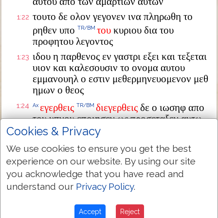
αυτου απο των αμαρτιων αυτων
τουτο δε ολον γεγονεν ινα πληρωθη το
1:22
ρηθεν υπο
του
κυριου δια του
TR/BM
προφητου λεγοντος
ιδου η παρθενος εν γαστρι εξει και τεξεται
1:23
υιον και καλεσουσιν το ονομα αυτου
εμμανουηλ ο εστιν μεθερμηνευομενον μεθ
ημων ο θεος
1:24
εγερθεις
διεγερθεις
δε ο ιωσηφ απο
Ax
TR/BM
του υπνου εποιησεν ως προσεταξεν αυτω
ο αγγελος κυριου και παρελαβεν την
Cookies & Privacy
γυναικα αυτου
We use cookies to ensure you get the best
και ουκ εγινωσκεν αυτην εως ου ετεκεν
1:25
experience on our website. By using our site
τον
υιον
αυτης
τον
TR/BM
TR/BM
TR/BM
TR/BM
you acknowledge that you have read and
πρωτοτοκον
και εκαλεσεν το ονομα αυτου
understand our
Privacy Policy
.
ιησουν
Accept
Reject
Next Chapter »