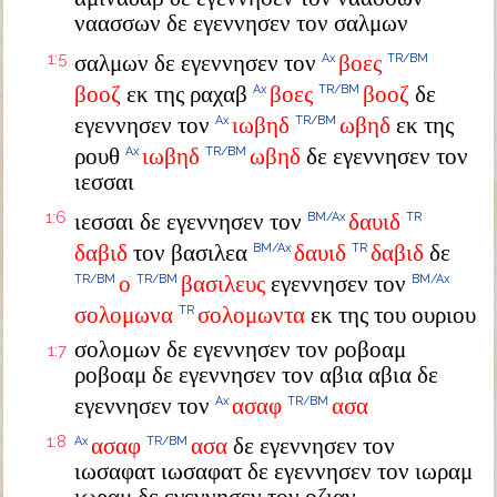
ναασσων δε εγεννησεν τον σαλμων
1:5
σαλμων δε εγεννησεν τον
βοες
Ax
TR/BM
βοοζ
εκ της ραχαβ
βοες
βοοζ
δε
Ax
TR/BM
εγεννησεν τον
ιωβηδ
ωβηδ
εκ της
Ax
TR/BM
ρουθ
ιωβηδ
ωβηδ
δε εγεννησεν τον
Ax
TR/BM
ιεσσαι
1:6
ιεσσαι δε εγεννησεν τον
δαυιδ
BM/Ax
TR
δαβιδ
τον βασιλεα
δαυιδ
δαβιδ
δε
BM/Ax
TR
ο
βασιλευς
εγεννησεν τον
TR/BM
TR/BM
BM/Ax
σολομωνα
σολομωντα
εκ της του ουριου
TR
σολομων δε εγεννησεν τον ροβοαμ
1:7
ροβοαμ δε εγεννησεν τον αβια αβια δε
εγεννησεν τον
ασαφ
ασα
Ax
TR/BM
1:8
ασαφ
ασα
δε εγεννησεν τον
Ax
TR/BM
ιωσαφατ ιωσαφατ δε εγεννησεν τον ιωραμ