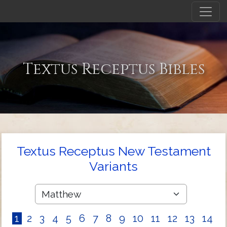
Textus Receptus Bibles
Textus Receptus New Testament
Variants
1
2
3
4
5
6
7
8
9
10
11
12
13
14