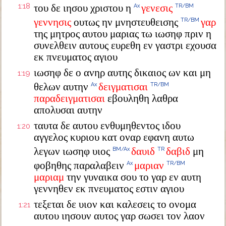
1:18
του δε ιησου χριστου η
γενεσις
Ax
TR/BM
γεννησις
ουτως ην μνηστευθεισης
γαρ
TR/BM
της μητρος αυτου μαριας τω ιωσηφ πριν η
συνελθειν αυτους ευρεθη εν γαστρι εχουσα
εκ πνευματος αγιου
ιωσηφ δε ο ανηρ αυτης δικαιος ων και μη
1:19
θελων αυτην
δειγματισαι
Ax
TR/BM
παραδειγματισαι
εβουληθη λαθρα
απολυσαι αυτην
ταυτα δε αυτου ενθυμηθεντος ιδου
1:20
αγγελος κυριου κατ οναρ εφανη αυτω
λεγων ιωσηφ υιος
δαυιδ
δαβιδ
μη
BM/Ax
TR
φοβηθης παραλαβειν
μαριαν
Ax
TR/BM
μαριαμ
την γυναικα σου το γαρ εν αυτη
γεννηθεν εκ πνευματος εστιν αγιου
τεξεται δε υιον και καλεσεις το ονομα
1:21
αυτου ιησουν αυτος γαρ σωσει τον λαον