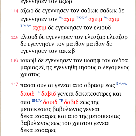
εγεννησεν τον αζωρ
αζωρ δε εγεννησεν τον σαδωκ σαδωκ δε
1:14
εγεννησεν τον
αχιμ
αχειμ
αχιμ
Ax
TR/BM
Ax
αχειμ
δε εγεννησεν τον ελιουδ
TR/BM
ελιουδ δε εγεννησεν τον ελεαζαρ ελεαζαρ
1:15
δε εγεννησεν τον ματθαν ματθαν δε
εγεννησεν τον ιακωβ
ιακωβ δε εγεννησεν τον ιωσηφ τον ανδρα
1:16
μαριας εξ ης εγεννηθη ιησους ο λεγομενος
χριστος
1:17
πασαι ουν αι γενεαι απο αβρααμ εως
BM/Ax
δαυιδ
δαβιδ
γενεαι δεκατεσσαρες και
TR
απο
δαυιδ
δαβιδ
εως της
BM/Ax
TR
μετοικεσιας βαβυλωνος γενεαι
δεκατεσσαρες και απο της μετοικεσιας
βαβυλωνος εως του χριστου γενεαι
δεκατεσσαρες