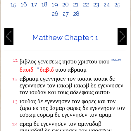
15
16
17
18
19
20
21
22
23
24
25
26
27
28
Matthew Chapter: 1
1:1
βιβλος γενεσεως ιησου χριστου υιου
BM/Ax
δαυιδ
δαβιδ
υιου αβρααμ
TR
αβρααμ εγεννησεν τον ισαακ ισαακ δε
1:2
εγεννησεν τον ιακωβ ιακωβ δε εγεννησεν
τον ιουδαν και τους αδελφους αυτου
ιουδας δε εγεννησεν τον φαρες και τον
1:3
ζαρα εκ της θαμαρ φαρες δε εγεννησεν τον
εσρωμ εσρωμ δε εγεννησεν τον αραμ
αραμ δε εγεννησεν τον αμιναδαβ
1:4
αμιναδαβ δε εγεννησεν τον ναασσων