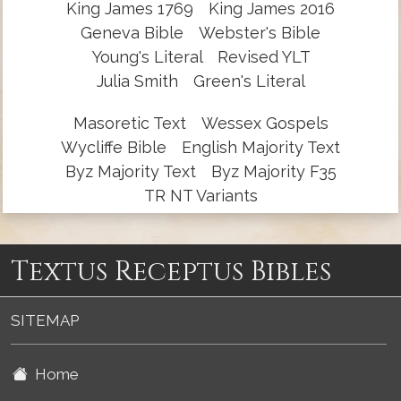
King James 1769
King James 2016
Geneva Bible
Webster's Bible
Young's Literal
Revised YLT
Julia Smith
Green's Literal
Masoretic Text
Wessex Gospels
Wycliffe Bible
English Majority Text
Byz Majority Text
Byz Majority F35
TR NT Variants
Textus Receptus Bibles
SITEMAP
Home