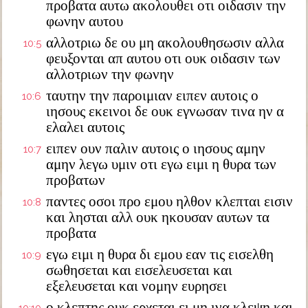
προβατα αυτω ακολουθει οτι οιδασιν την
φωνην αυτου
αλλοτριω δε ου μη ακολουθησωσιν αλλα
10:5
φευξονται απ αυτου οτι ουκ οιδασιν των
αλλοτριων την φωνην
ταυτην την παροιμιαν ειπεν αυτοις ο
10:6
ιησους εκεινοι δε ουκ εγνωσαν τινα ην α
ελαλει αυτοις
ειπεν ουν παλιν αυτοις ο ιησους αμην
10:7
αμην λεγω υμιν οτι εγω ειμι η θυρα των
προβατων
παντες οσοι προ εμου ηλθον κλεπται εισιν
10:8
και λησται αλλ ουκ ηκουσαν αυτων τα
προβατα
εγω ειμι η θυρα δι εμου εαν τις εισελθη
10:9
σωθησεται και εισελευσεται και
εξελευσεται και νομην ευρησει
ο κλεπτης ουκ ερχεται ει μη ινα κλεψη και