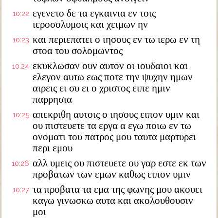
εγενετο δε τα εγκαινια εν τοις
10:22
ιεροσολυμοις και χειμων ην
και περιεπατει ο ιησους εν τω ιερω εν τη
10:23
στοα του σολομωντος
εκυκλωσαν ουν αυτον οι ιουδαιοι και
10:24
ελεγον αυτω εως ποτε την ψυχην ημων
αιρεις ει συ ει ο χριστος ειπε ημιν
παρρησια
απεκριθη αυτοις ο ιησους ειπον υμιν και
10:25
ου πιστευετε τα εργα α εγω ποιω εν τω
ονοματι του πατρος μου ταυτα μαρτυρει
περι εμου
αλλ υμεις ου πιστευετε ου γαρ εστε εκ των
10:26
προβατων των εμων καθως ειπον υμιν
τα προβατα τα εμα της φωνης μου ακουει
10:27
καγω γινωσκω αυτα και ακολουθουσιν
μοι