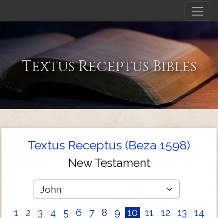
Textus Receptus Bibles
Textus Receptus (Beza 1598)
New Testament
1
2
3
4
5
6
7
8
9
10
11
12
13
14