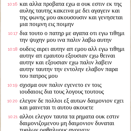
και αλλα προβατα εχω α ουκ εστιν εκ της
10:16
αυλης ταυτης κακεινα με δει αγαγειν και
της φωνης μου ακουσουσιν και γενησεται
μια ποιμνη εις ποιμην
δια τουτο ο πατηρ με αγαπα οτι εγω τιθημι
10:17
την ψυχην μου ινα παλιν λαβω αυτην
ουδεις αιρει αυτην απ εμου αλλ εγω τιθημι
10:18
αυτην απ εμαυτου εξουσιαν εχω θειναι
αυτην και εξουσιαν εχω παλιν λαβειν
αυτην ταυτην την εντολην ελαβον παρα
του πατρος μου
σχισμα ουν παλιν εγενετο εν τοις
10:19
ιουδαιοις δια τους λογους τουτους
ελεγον δε πολλοι εξ αυτων δαιμονιον εχει
10:20
και μαινεται τι αυτου ακουετε
αλλοι ελεγον ταυτα τα ρηματα ουκ εστιν
10:21
δαιμονιζομενου μη δαιμονιον δυναται
τυφλων οφθαλμους ανοιγειν