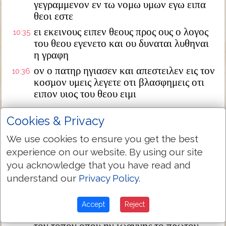
γεγραμμενον εν τω νομω υμων εγω ειπα
θεοι εστε
ει εκεινους ειπεν θεους προς ους ο λογος
10:35
του θεου εγενετο και ου δυναται λυθηναι
η γραφη
ον ο πατηρ ηγιασεν και απεστειλεν εις τον
10:36
κοσμον υμεις λεγετε οτι βλασφημεις οτι
ειπον υιος του θεου ειμι
ει ου ποιω τα εργα του πατρος μου μη
10:37
Cookies & Privacy
πιστευετε μοι
ει δε ποιω καν εμοι μη πιστευητε τοις
10:38
We use cookies to ensure you get the best
εργοις πιστευσατε ινα γνωτε και
experience on our website. By using our site
πιστευσητε οτι εν εμοι ο πατηρ καγω εν
you acknowledge that you have read and
αυτω
understand our
Privacy Policy
.
εζητουν ουν παλιν αυτον πιασαι και
10:39
εξηλθεν εκ της χειρος αυτων
Accept
Reject
και απηλθεν παλιν περαν του ιορδανου εις
10:40