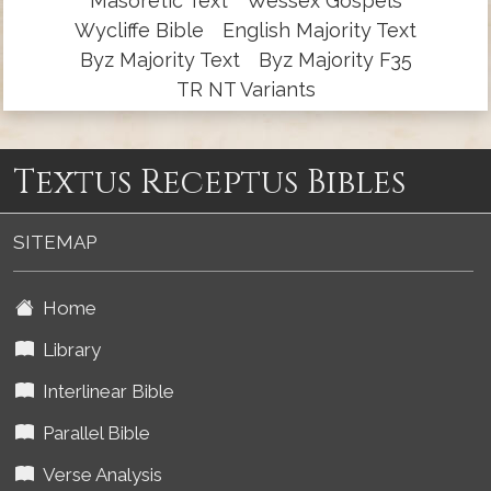
Masoretic Text
Wessex Gospels
Wycliffe Bible
English Majority Text
Byz Majority Text
Byz Majority F35
TR NT Variants
Textus Receptus Bibles
SITEMAP
Home
Library
Interlinear Bible
Parallel Bible
Verse Analysis