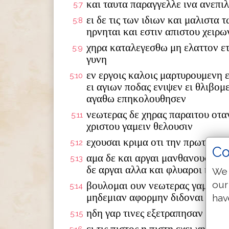
και ταυτα παραγγελλε ινα ανεπι
5:7
ει δε τις των ιδιων και μαλιστα 
5:8
ηρνηται και εστιν απιστου χειρω
χηρα καταλεγεσθω μη ελαττον ε
5:9
γυνη
εν εργοις καλοις μαρτυρουμενη 
5:10
ει αγιων ποδας ενιψεν ει θλιβομ
αγαθω επηκολουθησεν
νεωτερας δε χηρας παραιτου οτα
5:11
χριστου γαμειν θελουσιν
εχουσαι κριμα οτι την πρωτην π
5:12
Co
αμα δε και αργαι μανθανουσιν π
5:13
δε αργαι αλλα και φλυαροι και π
We 
our
βουλομαι ουν νεωτερας γαμειν τ
5:14
μηδεμιαν αφορμην διδοναι τω αν
hav
ηδη γαρ τινες εξετραπησαν οπισ
5:15