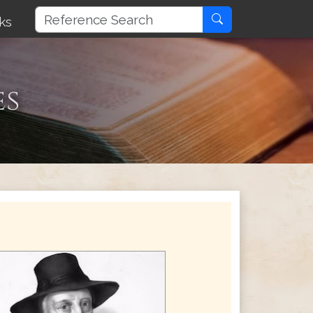
ks
es