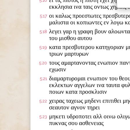
ει τις πιστος η πιστη εχει χηρας
5:16
εκκλησια ινα ταις οντως χηραις
οι καλως προεστωτες πρεσβυτερο
5:17
μαλιστα οι κοπιωντες εν λογω κ
λεγει γαρ η γραφη βουν αλοωντα 
5:18
του μισθου αυτου
κατα πρεσβυτερου κατηγοριαν μη
5:19
τριων μαρτυρων
τους αμαρτανοντας ενωπιον παντ
5:20
εχωσιν
διαμαρτυρομαι ενωπιον του θεου
5:21
εκλεκτων αγγελων ινα ταυτα φυ
ποιων κατα προσκλισιν
χειρας ταχεως μηδενι επιτιθει μ
5:22
σεαυτον αγνον τηρει
μηκετι υδροποτει αλλ οινω ολιγ
5:23
πυκνας σου ασθενειας