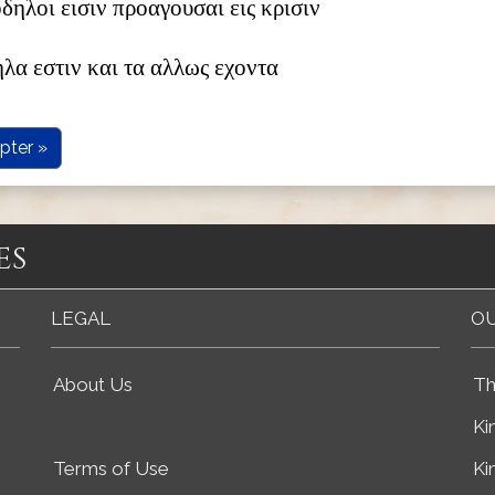
δηλοι εισιν προαγουσαι εις κρισιν
λα εστιν και τα αλλως εχοντα
pter »
es
LEGAL
OU
About Us
Th
Ki
Terms of Use
Ki