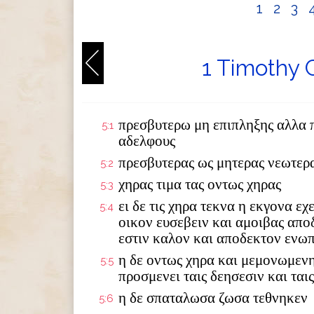
1
2
3
1 Timothy 
πρεσβυτερω μη επιπληξης αλλα 
5:1
αδελφους
πρεσβυτερας ως μητερας νεωτερα
5:2
χηρας τιμα τας οντως χηρας
5:3
ει δε τις χηρα τεκνα η εκγονα ε
5:4
οικον ευσεβειν και αμοιβας αποδ
εστιν καλον και αποδεκτον ενωπ
η δε οντως χηρα και μεμονωμενη
5:5
προσμενει ταις δεησεσιν και ται
η δε σπαταλωσα ζωσα τεθνηκεν
5:6