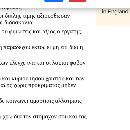
 επαρκειτω αυταις και μη βαρεισθω η
a place co
 επαρκεση
in England.
ι διπλης τιμης αξιουσθωσαν
αι διδασκαλια
ου φιμωσεις και αξιος ο εργατης
 παραδεχου εκτος ει μη επι δυο η
ων ελεγχε ινα και οι λοιποι φοβον
 και κυριου ιησου χριστου και των
λαξης χωρις προκριματος μηδεν
ηδε κοινωνει αμαρτιαις αλλοτριαις
ω χρω δια τον στομαχον σου και τας