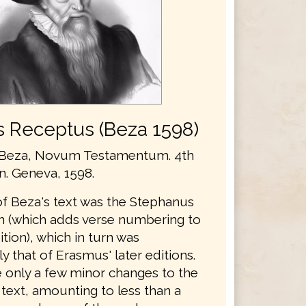
s Receptus (Beza 1598)
Beza, Novum Testamentum. 4th
on. Geneva, 1598.
of Beza's text was the Stephanus
on (which adds verse numbering to
ition), which in turn was
ly that of Erasmus' later editions.
only a few minor changes to the
text, amounting to less than a