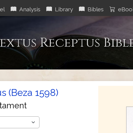
el
Analysis
Library
Bibles
eBoo
extus Receptus Bibl
s (Beza 1598)
tament