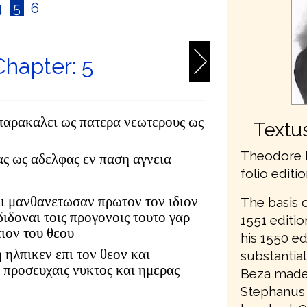
4
5
6
Chapter: 5
παρακαλει ως πατερα νεωτερους ως
Textu
Theodore 
ς ως αδελφας εν παση αγνεια
folio editi
χει μανθανετωσαν πρωτον τον ιδιον
The basis 
ιδοναι τοις προγονοις τουτο γαρ
1551 editi
ιον του θεου
his 1550 ed
 ηλπικεν επι τον θεον και
substantial
ς προσευχαις νυκτος και ημερας
Beza made 
Stephanus 