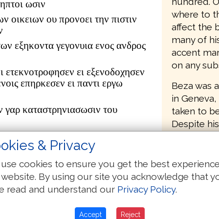
hundred. O
ληπτοι ωσιν
where to th
των οικειων ου προνοει την πιστιν
affect the 
ν
many of his
των εξηκοντα γεγονυια ενος ανδρος
accent mark
on any subs
ει ετεκνοτροφησεν ει εξενοδοχησεν
ενοις επηρκεσεν ει παντι εργω
Beza was a
in Geneva,
ν γαρ καταστρηνιασωσιν του
taken to b
Despite his
ιστιν ηθετησαν
have appli
okies & Privacy
the Stepha
εριερχομεναι τας οικιας ου μονον
text where 
εριεργοι λαλουσαι τα μη δεοντα
use cookies to ensure you get the best experienc
1598 text 
 website. By using our site you acknowledge that y
εκνογονειν οικοδεσποτειν
the transla
τικειμενω λοιδοριας χαριν
e read and understand our
Privacy Policy
.
it also bec
ω του σατανα
editions of
Accept
Reject