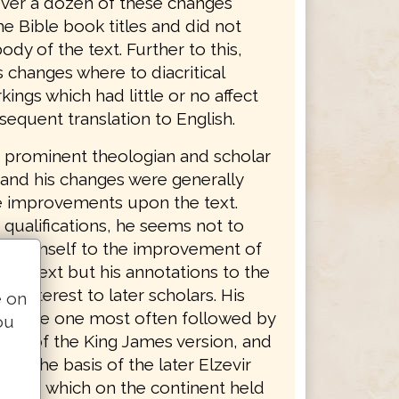
ver a dozen of these changes
e Bible book titles and did not
body of the text. Further to this,
 changes where to diacritical
ings which had little or no affect
equent translation to English.
 prominent theologian and scholar
 and his changes were generally
e improvements upon the text.
 qualifications, he seems not to
ed himself to the improvement of
nus text but his annotations to the
of interest to later scholars. His
e on
was the one most often followed by
ou
tors of the King James version, and
ame the basis of the later Elzevir
 1624, which on the continent held