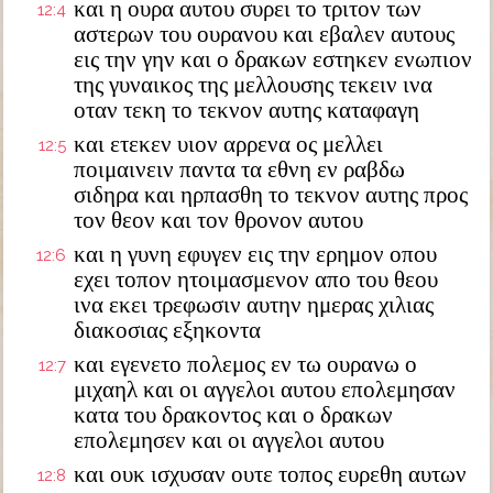
και η ουρα αυτου συρει το τριτον των
12:4
αστερων του ουρανου και εβαλεν αυτους
εις την γην και ο δρακων εστηκεν ενωπιον
της γυναικος της μελλουσης τεκειν ινα
οταν τεκη το τεκνον αυτης καταφαγη
και ετεκεν υιον αρρενα ος μελλει
12:5
ποιμαινειν παντα τα εθνη εν ραβδω
σιδηρα και ηρπασθη το τεκνον αυτης προς
τον θεον και τον θρονον αυτου
και η γυνη εφυγεν εις την ερημον οπου
12:6
εχει τοπον ητοιμασμενον απο του θεου
ινα εκει τρεφωσιν αυτην ημερας χιλιας
διακοσιας εξηκοντα
και εγενετο πολεμος εν τω ουρανω ο
12:7
μιχαηλ και οι αγγελοι αυτου επολεμησαν
κατα του δρακοντος και ο δρακων
επολεμησεν και οι αγγελοι αυτου
και ουκ ισχυσαν ουτε τοπος ευρεθη αυτων
12:8