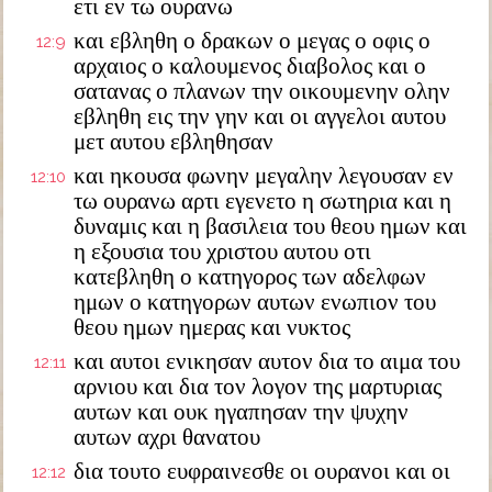
ετι εν τω ουρανω
και εβληθη ο δρακων ο μεγας ο οφις ο
12:9
αρχαιος ο καλουμενος διαβολος και ο
σατανας ο πλανων την οικουμενην ολην
εβληθη εις την γην και οι αγγελοι αυτου
μετ αυτου εβληθησαν
και ηκουσα φωνην μεγαλην λεγουσαν εν
12:10
τω ουρανω αρτι εγενετο η σωτηρια και η
δυναμις και η βασιλεια του θεου ημων και
η εξουσια του χριστου αυτου οτι
κατεβληθη ο κατηγορος των αδελφων
ημων ο κατηγορων αυτων ενωπιον του
θεου ημων ημερας και νυκτος
και αυτοι ενικησαν αυτον δια το αιμα του
12:11
αρνιου και δια τον λογον της μαρτυριας
αυτων και ουκ ηγαπησαν την ψυχην
αυτων αχρι θανατου
δια τουτο ευφραινεσθε οι ουρανοι και οι
12:12