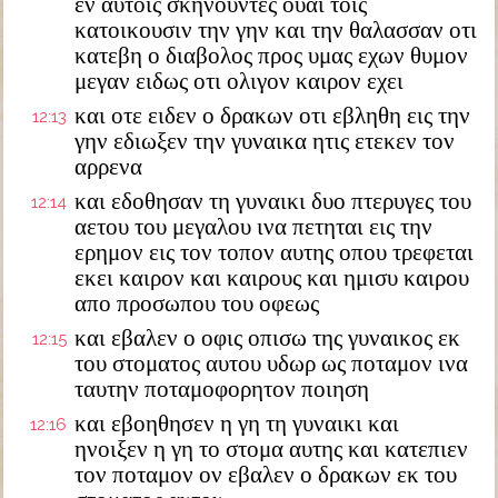
εν αυτοις σκηνουντες ουαι τοις
κατοικουσιν την γην και την θαλασσαν οτι
κατεβη ο διαβολος προς υμας εχων θυμον
μεγαν ειδως οτι ολιγον καιρον εχει
και οτε ειδεν ο δρακων οτι εβληθη εις την
12:13
γην εδιωξεν την γυναικα ητις ετεκεν τον
αρρενα
και εδοθησαν τη γυναικι δυο πτερυγες του
12:14
αετου του μεγαλου ινα πετηται εις την
ερημον εις τον τοπον αυτης οπου τρεφεται
εκει καιρον και καιρους και ημισυ καιρου
απο προσωπου του οφεως
και εβαλεν ο οφις οπισω της γυναικος εκ
12:15
του στοματος αυτου υδωρ ως ποταμον ινα
ταυτην ποταμοφορητον ποιηση
και εβοηθησεν η γη τη γυναικι και
12:16
ηνοιξεν η γη το στομα αυτης και κατεπιεν
τον ποταμον ον εβαλεν ο δρακων εκ του