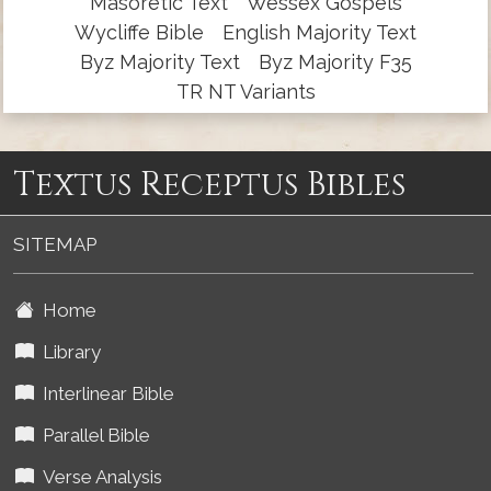
Masoretic Text
Wessex Gospels
Wycliffe Bible
English Majority Text
Byz Majority Text
Byz Majority F35
TR NT Variants
Textus Receptus Bibles
SITEMAP
Home
Library
Interlinear Bible
Parallel Bible
Verse Analysis