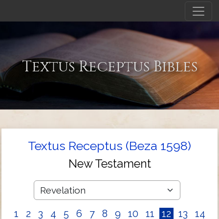
Textus Receptus Bibles
Textus Receptus (Beza 1598)
New Testament
1
2
3
4
5
6
7
8
9
10
11
12
13
14