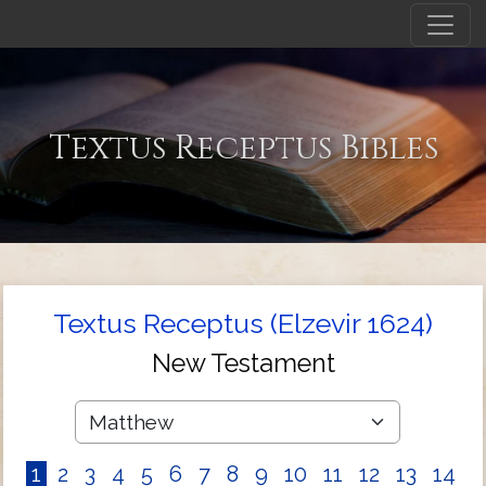
Textus Receptus Bibles
Textus Receptus (Elzevir 1624)
New Testament
1
2
3
4
5
6
7
8
9
10
11
12
13
14