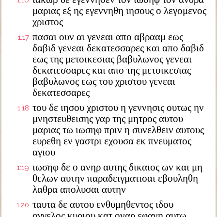
1:16
μαριας εξ ης εγεννηθη ιησους ο λεγομενος
χριστος
πασαι ουν αι γενεαι απο αβρααμ εως
1:17
δαβιδ γενεαι δεκατεσσαρες και απο δαβιδ
εως της μετοικεσιας βαβυλωνος γενεαι
δεκατεσσαρες και απο της μετοικεσιας
βαβυλωνος εως του χριστου γενεαι
δεκατεσσαρες
του δε ιησου χριστου η γεννησις ουτως ην
1:18
μνηστευθεισης γαρ της μητρος αυτου
μαριας τω ιωσηφ πριν η συνελθειν αυτους
ευρεθη εν γαστρι εχουσα εκ πνευματος
αγιου
ιωσηφ δε ο ανηρ αυτης δικαιος ων και μη
1:19
θελων αυτην παραδειγματισαι εβουληθη
λαθρα απολυσαι αυτην
ταυτα δε αυτου ενθυμηθεντος ιδου
1:20
αγγελος κυριου κατ οναρ εφανη αυτω