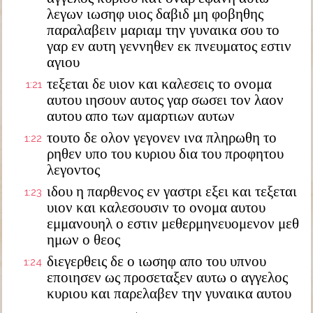
λεγων ιωσηφ υιος δαβιδ μη φοβηθης
παραλαβειν μαριαμ την γυναικα σου το
γαρ εν αυτη γεννηθεν εκ πνευματος εστιν
αγιου
τεξεται δε υιον και καλεσεις το ονομα
1:21
αυτου ιησουν αυτος γαρ σωσει τον λαον
αυτου απο των αμαρτιων αυτων
τουτο δε ολον γεγονεν ινα πληρωθη το
1:22
ρηθεν υπο του κυριου δια του προφητου
λεγοντος
ιδου η παρθενος εν γαστρι εξει και τεξεται
1:23
υιον και καλεσουσιν το ονομα αυτου
εμμανουηλ ο εστιν μεθερμηνευομενον μεθ
ημων ο θεος
διεγερθεις δε ο ιωσηφ απο του υπνου
1:24
εποιησεν ως προσεταξεν αυτω ο αγγελος
κυριου και παρελαβεν την γυναικα αυτου