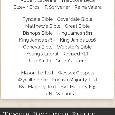
Robert Estienne
Theodore Beza
Elzevir Bros.
F. Scrivener
Reina Valera
Tyndale Bible
Coverdale Bible
Matthew's Bible
Great Bible
Bishops Bible
King James 1611
King James 1769
King James 2016
Geneva Bible
Webster's Bible
Young's Literal
Revised YLT
Julia Smith
Green's Literal
Masoretic Text
Wessex Gospels
Wycliffe Bible
English Majority Text
Byz Majority Text
Byz Majority F35
TR NT Variants