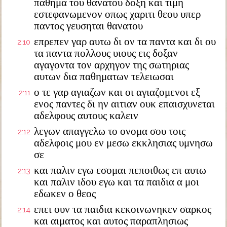
παθημα του θανατου δοξη και τιμη
εστεφανωμενον οπως χαριτι θεου υπερ
παντος γευσηται θανατου
επρεπεν γαρ αυτω δι ον τα παντα και δι ου
2:10
τα παντα πολλους υιους εις δοξαν
αγαγοντα τον αρχηγον της σωτηριας
αυτων δια παθηματων τελειωσαι
ο τε γαρ αγιαζων και οι αγιαζομενοι εξ
2:11
ενος παντες δι ην αιτιαν ουκ επαισχυνεται
αδελφους αυτους καλειν
λεγων απαγγελω το ονομα σου τοις
2:12
αδελφοις μου εν μεσω εκκλησιας υμνησω
σε
και παλιν εγω εσομαι πεποιθως επ αυτω
2:13
και παλιν ιδου εγω και τα παιδια α μοι
εδωκεν ο θεος
επει ουν τα παιδια κεκοινωνηκεν σαρκος
2:14
και αιματος και αυτος παραπλησιως