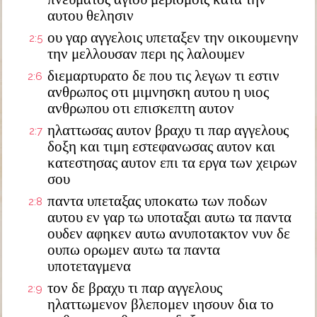
αυτου θελησιν
ου γαρ αγγελοις υπεταξεν την οικουμενην
2:5
την μελλουσαν περι ης λαλουμεν
διεμαρτυρατο δε που τις λεγων τι εστιν
2:6
ανθρωπος οτι μιμνησκη αυτου η υιος
ανθρωπου οτι επισκεπτη αυτον
ηλαττωσας αυτον βραχυ τι παρ αγγελους
2:7
δοξη και τιμη εστεφανωσας αυτον και
κατεστησας αυτον επι τα εργα των χειρων
σου
παντα υπεταξας υποκατω των ποδων
2:8
αυτου εν γαρ τω υποταξαι αυτω τα παντα
ουδεν αφηκεν αυτω ανυποτακτον νυν δε
ουπω ορωμεν αυτω τα παντα
υποτεταγμενα
τον δε βραχυ τι παρ αγγελους
2:9
ηλαττωμενον βλεπομεν ιησουν δια το