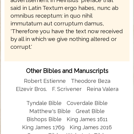
advertisement in Heinsius' preface that
said in Latin Textum ergo habes, nunc ab
omnibus receptum: in quo nihil
immutatum aut corruptum damus,
'Therefore you have the text now received
by all in which we give nothing altered or
corrupt.'
Other Bibles and Manuscripts
Robert Estienne
Theodore Beza
Elzevir Bros.
F. Scrivener
Reina Valera
Tyndale Bible
Coverdale Bible
Matthew's Bible
Great Bible
Bishops Bible
King James 1611
King James 1769
King James 2016