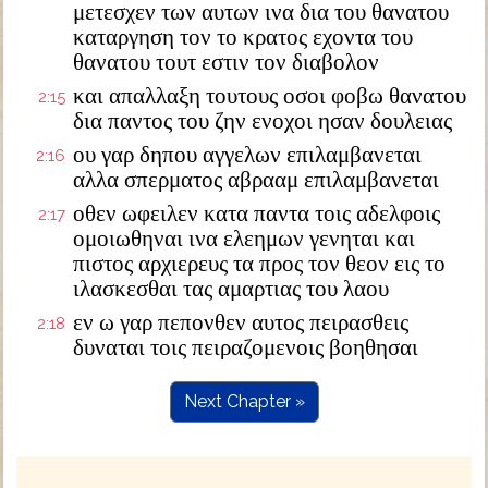
μετεσχεν των αυτων ινα δια του θανατου
καταργηση τον το κρατος εχοντα του
θανατου τουτ εστιν τον διαβολον
και απαλλαξη τουτους οσοι φοβω θανατου
2:15
δια παντος του ζην ενοχοι ησαν δουλειας
ου γαρ δηπου αγγελων επιλαμβανεται
2:16
αλλα σπερματος αβρααμ επιλαμβανεται
οθεν ωφειλεν κατα παντα τοις αδελφοις
2:17
ομοιωθηναι ινα ελεημων γενηται και
πιστος αρχιερευς τα προς τον θεον εις το
ιλασκεσθαι τας αμαρτιας του λαου
εν ω γαρ πεπονθεν αυτος πειρασθεις
2:18
δυναται τοις πειραζομενοις βοηθησαι
Next Chapter »