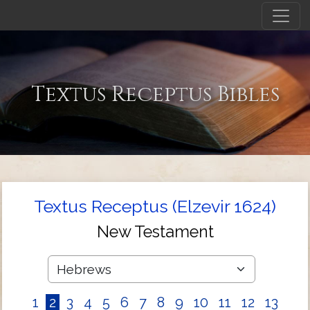
Textus Receptus Bibles
Textus Receptus (Elzevir 1624)
New Testament
1
2
3
4
5
6
7
8
9
10
11
12
13