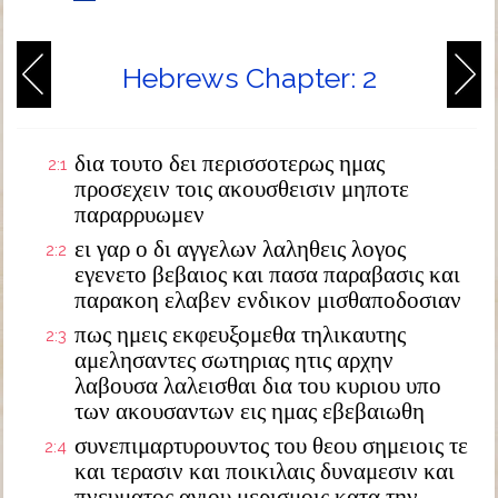
Hebrews Chapter: 2
δια τουτο δει περισσοτερως ημας
2:1
προσεχειν τοις ακουσθεισιν μηποτε
παραρρυωμεν
ει γαρ ο δι αγγελων λαληθεις λογος
2:2
εγενετο βεβαιος και πασα παραβασις και
παρακοη ελαβεν ενδικον μισθαποδοσιαν
πως ημεις εκφευξομεθα τηλικαυτης
2:3
αμελησαντες σωτηριας ητις αρχην
λαβουσα λαλεισθαι δια του κυριου υπο
των ακουσαντων εις ημας εβεβαιωθη
συνεπιμαρτυρουντος του θεου σημειοις τε
2:4
και τερασιν και ποικιλαις δυναμεσιν και
πνευματος αγιου μερισμοις κατα την