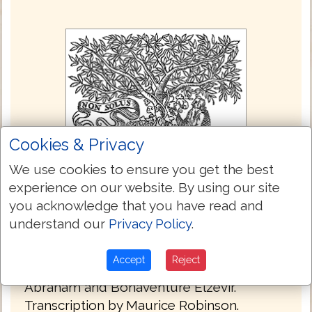
Cookies & Privacy
We use cookies to ensure you get the best
experience on our website. By using our site
you acknowledge that you have read and
Textus Receptus (Elzevir 1624)
understand our
Privacy Policy
.
New Testament
Accept
Reject
1624 Elzevir Textus Receptus, edited by
Abraham and Bonaventure Elzevir.
Transcription by Maurice Robinson.