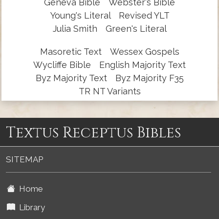
Geneva Bible
Webster's Bible
Young's Literal
Revised YLT
Julia Smith
Green's Literal
Masoretic Text
Wessex Gospels
Wycliffe Bible
English Majority Text
Byz Majority Text
Byz Majority F35
TR NT Variants
Textus Receptus Bibles
SITEMAP
Home
Library