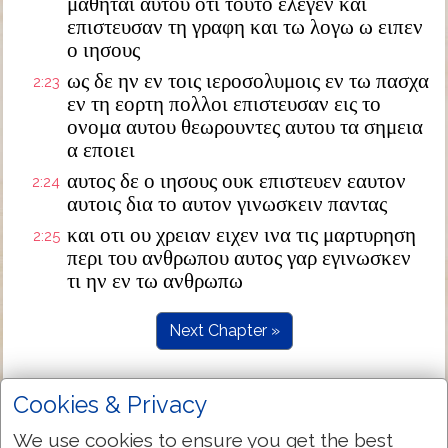
μαθηται αυτου οτι τουτο ελεγεν και
επιστευσαν τη γραφη και τω λογω ω ειπεν
ο ιησους
ως δε ην εν τοις ιεροσολυμοις εν τω πασχα
2:23
εν τη εορτη πολλοι επιστευσαν εις το
ονομα αυτου θεωρουντες αυτου τα σημεια
α εποιει
αυτος δε ο ιησους ουκ επιστευεν εαυτον
2:24
αυτοις δια το αυτον γινωσκειν παντας
και οτι ου χρειαν ειχεν ινα τις μαρτυρηση
2:25
περι του ανθρωπου αυτος γαρ εγινωσκεν
τι ην εν τω ανθρωπω
Next Chapter »
Cookies & Privacy
We use cookies to ensure you get the best