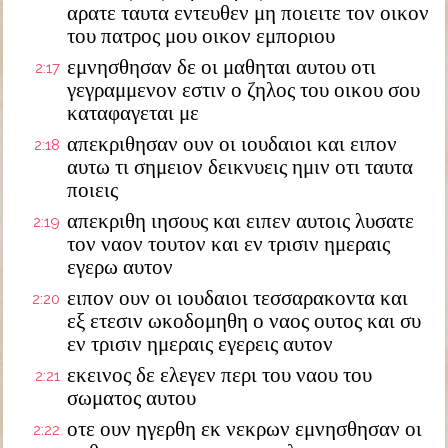
αρατε ταυτα εντευθεν μη ποιειτε τον οικον
του πατρος μου οικον εμποριου
εμνησθησαν δε οι μαθηται αυτου οτι
2:17
γεγραμμενον εστιν ο ζηλος του οικου σου
καταφαγεται με
απεκριθησαν ουν οι ιουδαιοι και ειπον
2:18
αυτω τι σημειον δεικνυεις ημιν οτι ταυτα
ποιεις
απεκριθη ιησους και ειπεν αυτοις λυσατε
2:19
τον ναον τουτον και εν τρισιν ημεραις
εγερω αυτον
ειπον ουν οι ιουδαιοι τεσσαρακοντα και
2:20
εξ ετεσιν ωκοδομηθη ο ναος ουτος και συ
εν τρισιν ημεραις εγερεις αυτον
εκεινος δε ελεγεν περι του ναου του
2:21
σωματος αυτου
οτε ουν ηγερθη εκ νεκρων εμνησθησαν οι
2:22