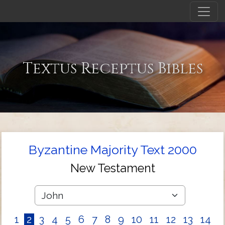
Textus Receptus Bibles
Byzantine Majority Text 2000
New Testament
1
2
3
4
5
6
7
8
9
10
11
12
13
14