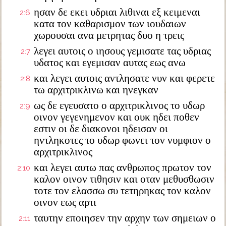
ησαν δε εκει υδριαι λιθιναι εξ κειμεναι
2:6
κατα τον καθαρισμον των ιουδαιων
χωρουσαι ανα μετρητας δυο η τρεις
λεγει αυτοις ο ιησους γεμισατε τας υδριας
2:7
υδατος και εγεμισαν αυτας εως ανω
και λεγει αυτοις αντλησατε νυν και φερετε
2:8
τω αρχιτρικλινω και ηνεγκαν
ως δε εγευσατο ο αρχιτρικλινος το υδωρ
2:9
οινον γεγενημενον και ουκ ηδει ποθεν
εστιν οι δε διακονοι ηδεισαν οι
ηντληκοτες το υδωρ φωνει τον νυμφιον ο
αρχιτρικλινος
και λεγει αυτω πας ανθρωπος πρωτον τον
2:10
καλον οινον τιθησιν και οταν μεθυσθωσιν
τοτε τον ελασσω συ τετηρηκας τον καλον
οινον εως αρτι
ταυτην εποιησεν την αρχην των σημειων ο
2:11