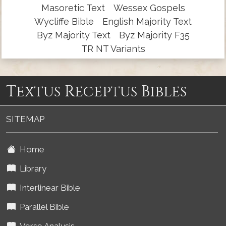
Masoretic Text
Wessex Gospels
Wycliffe Bible
English Majority Text
Byz Majority Text
Byz Majority F35
TR NT Variants
Textus Receptus Bibles
SITEMAP
Home
Library
Interlinear Bible
Parallel Bible
Verse Analysis