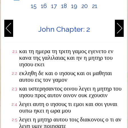
15
16
17
18
19
20
21
John Chapter: 2
και τη ημερα τη τριτη γαμος εγενετο εν
2:1
κανα της γαλιλαιας και ην η μητηρ του
ιησου εκει
εκληθη δε και ο ιησους και οι μαθηται
2:2
αυτου εις τον γαμον
και υστερησαντος οινου λεγει η μητηρ του
2:3
ιησου προς αυτον οινον ουκ εχουσιν
λεγει αυτη ο ιησους τι εμοι και σοι γυναι
2:4
ουπω ηκει η ωρα μου
λεγει η μητηρ αυτου τοις διακονοις ο τι αν
2:5
λεγη υμιν ποιησατε