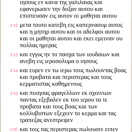
ιησους εν κανα της γαλιλαιας και
εφανερωσεν την δοξαν αυτου και
επιστευσαν εις αυτον οι μαθηται αυτου
μετα τουτο κατεβη εις καπερναουμ αυτος
2:12
και η μητηρ αυτου και οι αδελφοι αυτου
και οι μαθηται αυτου και εκει εμειναν ου
πολλας ημερας
και εγγυς ην το πασχα των ιουδαιων και
2:13
ανεβη εις ιεροσολυμα ο ιησους
και ευρεν εν τω ιερω τους πωλουντας βοας
2:14
και προβατα και περιστερας και τους
κερματιστας καθημενους
και ποιησας φραγελλιον εκ σχοινιων
2:15
παντας εξεβαλεν εκ του ιερου τα τε
προβατα και τους βοας και των
κολλυβιστων εξεχεεν το κερμα και τας
τραπεζας ανεστρεψεν
και τοις τας περιστερας πωλουσιν ειπεν
2:16