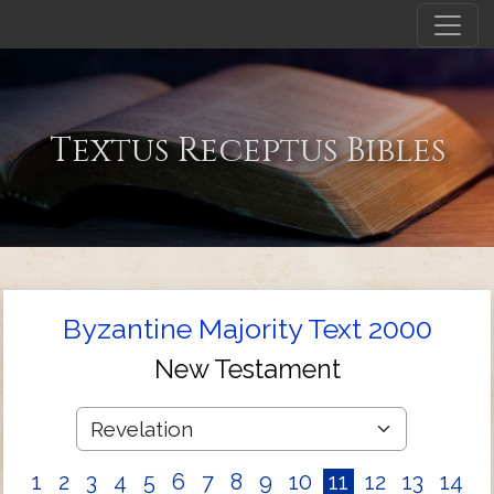
Textus Receptus Bibles
Byzantine Majority Text 2000
New Testament
1
2
3
4
5
6
7
8
9
10
11
12
13
14