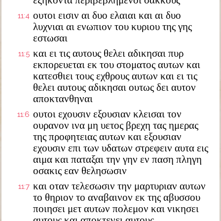
εξηκοντα περιβεβλημενοι σακκους
ουτοι εισιν αι δυο ελαιαι και αι δυο
11:4
λυχνιαι αι ενωπιον του κυριου της γης
εστωσαι
και ει τις αυτους θελει αδικησαι πυρ
11:5
εκπορευεται εκ του στοματος αυτων και
κατεσθιει τους εχθρους αυτων και ει τις
θελει αυτους αδικησαι ουτως δει αυτον
αποκτανθηναι
ουτοι εχουσιν εξουσιαν κλεισαι τον
11:6
ουρανον ινα μη υετος βρεχη τας ημερας
της προφητειας αυτων και εξουσιαν
εχουσιν επι των υδατων στρεφειν αυτα εις
αιμα και παταξαι την γην εν παση πληγη
οσακις εαν θελησωσιν
και οταν τελεσωσιν την μαρτυριαν αυτων
11:7
το θηριον το αναβαινον εκ της αβυσσου
ποιησει μετ αυτων πολεμον και νικησει
αυτους και αποκτενει αυτους