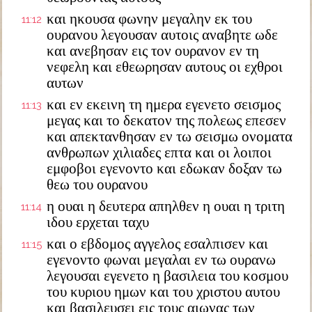
και ηκουσα φωνην μεγαλην εκ του
11:12
ουρανου λεγουσαν αυτοις αναβητε ωδε
και ανεβησαν εις τον ουρανον εν τη
νεφελη και εθεωρησαν αυτους οι εχθροι
αυτων
και εν εκεινη τη ημερα εγενετο σεισμος
11:13
μεγας και το δεκατον της πολεως επεσεν
και απεκτανθησαν εν τω σεισμω ονοματα
ανθρωπων χιλιαδες επτα και οι λοιποι
εμφοβοι εγενοντο και εδωκαν δοξαν τω
θεω του ουρανου
η ουαι η δευτερα απηλθεν η ουαι η τριτη
11:14
ιδου ερχεται ταχυ
και ο εβδομος αγγελος εσαλπισεν και
11:15
εγενοντο φωναι μεγαλαι εν τω ουρανω
λεγουσαι εγενετο η βασιλεια του κοσμου
του κυριου ημων και του χριστου αυτου
και βασιλευσει εις τους αιωνας των