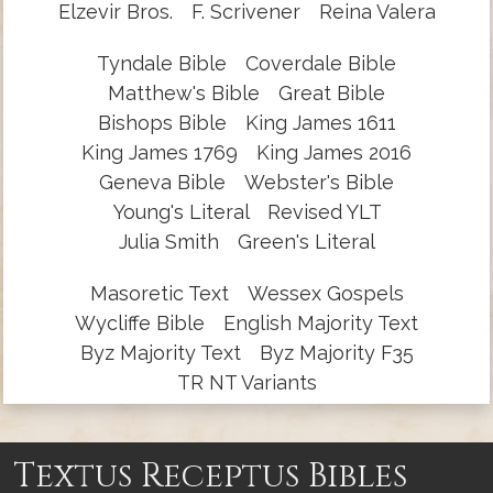
Elzevir Bros.
F. Scrivener
Reina Valera
Tyndale Bible
Coverdale Bible
Matthew's Bible
Great Bible
Bishops Bible
King James 1611
King James 1769
King James 2016
Geneva Bible
Webster's Bible
Young's Literal
Revised YLT
Julia Smith
Green's Literal
Masoretic Text
Wessex Gospels
Wycliffe Bible
English Majority Text
Byz Majority Text
Byz Majority F35
TR NT Variants
Textus Receptus Bibles