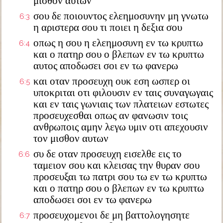
μισθον αυτων
σου δε ποιουντος ελεημοσυνην μη γνωτω
6:3
η αριστερα σου τι ποιει η δεξια σου
οπως η σου η ελεημοσυνη εν τω κρυπτω
6:4
και ο πατηρ σου ο βλεπων εν τω κρυπτω
αυτος αποδωσει σοι εν τω φανερω
και οταν προσευχη ουκ εση ωσπερ οι
6:5
υποκριται οτι φιλουσιν εν ταις συναγωγαις
και εν ταις γωνιαις των πλατειων εστωτες
προσευχεσθαι οπως αν φανωσιν τοις
ανθρωποις αμην λεγω υμιν οτι απεχουσιν
τον μισθον αυτων
συ δε οταν προσευχη εισελθε εις το
6:6
ταμειον σου και κλεισας την θυραν σου
προσευξαι τω πατρι σου τω εν τω κρυπτω
και ο πατηρ σου ο βλεπων εν τω κρυπτω
αποδωσει σοι εν τω φανερω
προσευχομενοι δε μη βαττολογησητε
6:7