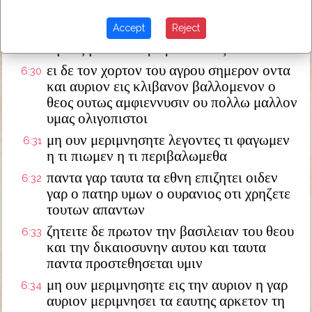
αυξανει ου κοπια ουδε νηθει
Accept
Reject
λεγω δε υμιν οτι ουδε σολομων εν παση
6:29
τη δοξη αυτου περιεβαλετο ως εν τουτων
ει δε τον χορτον του αγρου σημερον οντα
6:30
και αυριον εις κλιβανον βαλλομενον ο
θεος ουτως αμφιεννυσιν ου πολλω μαλλον
υμας ολιγοπιστοι
μη ουν μεριμνησητε λεγοντες τι φαγωμεν
6:31
η τι πιωμεν η τι περιβαλωμεθα
παντα γαρ ταυτα τα εθνη επιζητει οιδεν
6:32
γαρ ο πατηρ υμων ο ουρανιος οτι χρηζετε
τουτων απαντων
ζητειτε δε πρωτον την βασιλειαν του θεου
6:33
και την δικαιοσυνην αυτου και ταυτα
παντα προστεθησεται υμιν
μη ουν μεριμνησητε εις την αυριον η γαρ
6:34
αυριον μεριμνησει τα εαυτης αρκετον τη