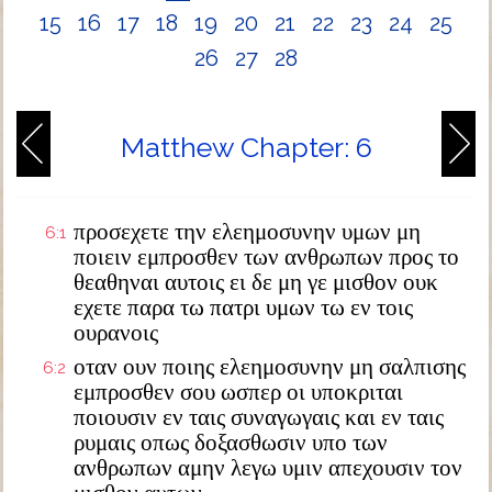
15
16
17
18
19
20
21
22
23
24
25
26
27
28
Matthew Chapter: 6
προσεχετε την ελεημοσυνην υμων μη
6:1
ποιειν εμπροσθεν των ανθρωπων προς το
θεαθηναι αυτοις ει δε μη γε μισθον ουκ
εχετε παρα τω πατρι υμων τω εν τοις
ουρανοις
οταν ουν ποιης ελεημοσυνην μη σαλπισης
6:2
εμπροσθεν σου ωσπερ οι υποκριται
ποιουσιν εν ταις συναγωγαις και εν ταις
ρυμαις οπως δοξασθωσιν υπο των
ανθρωπων αμην λεγω υμιν απεχουσιν τον