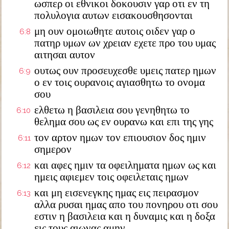
ωσπερ οι εθνικοι δοκουσιν γαρ οτι εν τη
πολυλογια αυτων εισακουσθησονται
μη ουν ομοιωθητε αυτοις οιδεν γαρ ο
6:8
πατηρ υμων ων χρειαν εχετε προ του υμας
αιτησαι αυτον
ουτως ουν προσευχεσθε υμεις πατερ ημων
6:9
ο εν τοις ουρανοις αγιασθητω το ονομα
σου
ελθετω η βασιλεια σου γενηθητω το
6:10
θελημα σου ως εν ουρανω και επι της γης
τον αρτον ημων τον επιουσιον δος ημιν
6:11
σημερον
και αφες ημιν τα οφειληματα ημων ως και
6:12
ημεις αφιεμεν τοις οφειλεταις ημων
και μη εισενεγκης ημας εις πειρασμον
6:13
αλλα ρυσαι ημας απο του πονηρου οτι σου
εστιν η βασιλεια και η δυναμις και η δοξα
εις τους αιωνας αμην