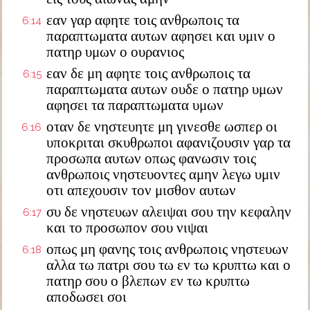
εαν γαρ αφητε τοις ανθρωποις τα
6:14
παραπτωματα αυτων αφησει και υμιν ο
πατηρ υμων ο ουρανιος
εαν δε μη αφητε τοις ανθρωποις τα
6:15
παραπτωματα αυτων ουδε ο πατηρ υμων
αφησει τα παραπτωματα υμων
οταν δε νηστευητε μη γινεσθε ωσπερ οι
6:16
υποκριται σκυθρωποι αφανιζουσιν γαρ τα
προσωπα αυτων οπως φανωσιν τοις
ανθρωποις νηστευοντες αμην λεγω υμιν
οτι απεχουσιν τον μισθον αυτων
συ δε νηστευων αλειψαι σου την κεφαλην
6:17
και το προσωπον σου νιψαι
οπως μη φανης τοις ανθρωποις νηστευων
6:18
αλλα τω πατρι σου τω εν τω κρυπτω και ο
πατηρ σου ο βλεπων εν τω κρυπτω
αποδωσει σοι