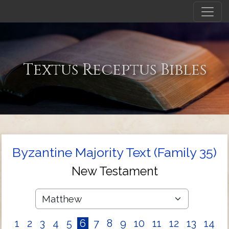
Textus Receptus Bibles
Byzantine Majority Text (Family 35)
New Testament
1
2
3
4
5
6
7
8
9
10
11
12
13
14