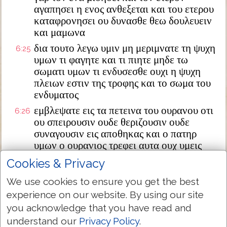
αγαπησει η ενος ανθεξεται και του ετερου
καταφρονησει ου δυνασθε θεω δουλευειν
και μαμωνα
δια τουτο λεγω υμιν μη μεριμνατε τη ψυχη
6:25
υμων τι φαγητε και τι πιητε μηδε τω
σωματι υμων τι ενδυσεσθε ουχι η ψυχη
πλειων εστιν της τροφης και το σωμα του
ενδυματος
εμβλεψατε εις τα πετεινα του ουρανου οτι
6:26
ου σπειρουσιν ουδε θεριζουσιν ουδε
συναγουσιν εις αποθηκας και ο πατηρ
υμων ο ουρανιος τρεφει αυτα ουχ υμεις
μαλλον διαφερετε αυτων
Cookies & Privacy
τις δε εξ υμων μεριμνων δυναται
6:27
We use cookies to ensure you get the best
προσθειναι επι την ηλικιαν αυτου πηχυν
experience on our website. By using our site
ενα
you acknowledge that you have read and
και περι ενδυματος τι μεριμνατε
6:28
understand our
Privacy Policy
.
καταμαθετε τα κρινα του αγρου πως