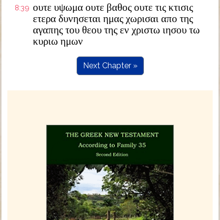
ουτε υψωμα ουτε βαθος ουτε τις κτισις
8:39
ετερα δυνησεται ημας χωρισαι απο της
αγαπης του θεου της εν χριστω ιησου τω
κυριω ημων
Next Chapter »