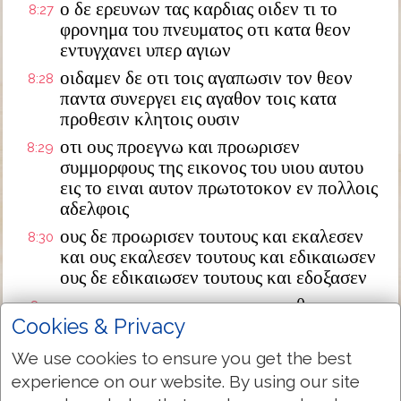
ο δε ερευνων τας καρδιας οιδεν τι το
8:27
φρονημα του πνευματος οτι κατα θεον
εντυγχανει υπερ αγιων
οιδαμεν δε οτι τοις αγαπωσιν τον θεον
8:28
παντα συνεργει εις αγαθον τοις κατα
προθεσιν κλητοις ουσιν
οτι ους προεγνω και προωρισεν
8:29
συμμορφους της εικονος του υιου αυτου
εις το ειναι αυτον πρωτοτοκον εν πολλοις
αδελφοις
ους δε προωρισεν τουτους και εκαλεσεν
8:30
και ους εκαλεσεν τουτους και εδικαιωσεν
ους δε εδικαιωσεν τουτους και εδοξασεν
τι ουν ερουμεν προς ταυτα ει ο θεος υπερ
8:31
Cookies & Privacy
ημων τις καθ ημων
ος γε του ιδιου υιου ουκ εφεισατο αλλ
8:32
We use cookies to ensure you get the best
υπερ ημων παντων παρεδωκεν αυτον πως
experience on our website. By using our site
ουχι και συν αυτω τα παντα ημιν χαρισεται