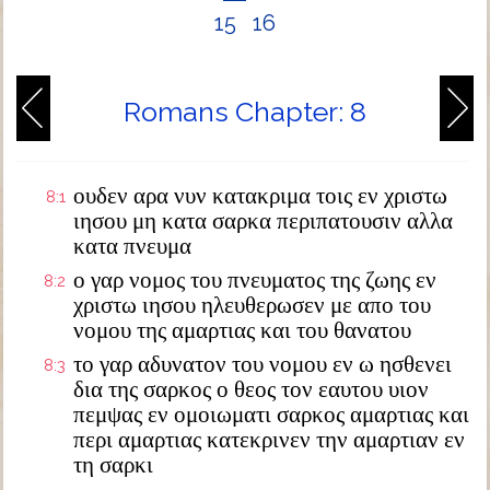
15
16
Romans Chapter: 8
ουδεν αρα νυν κατακριμα τοις εν χριστω
8:1
ιησου μη κατα σαρκα περιπατουσιν αλλα
κατα πνευμα
ο γαρ νομος του πνευματος της ζωης εν
8:2
χριστω ιησου ηλευθερωσεν με απο του
νομου της αμαρτιας και του θανατου
το γαρ αδυνατον του νομου εν ω ησθενει
8:3
δια της σαρκος ο θεος τον εαυτου υιον
πεμψας εν ομοιωματι σαρκος αμαρτιας και
περι αμαρτιας κατεκρινεν την αμαρτιαν εν
τη σαρκι