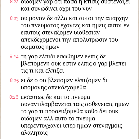
οιδαμεν γαρ οτι πασα η κτισις συστεναζει
8:22
και συνωδινει αχρι του νυν
ου μονον δε αλλα και αυτοι την απαρχην
8:23
του πνευματος εχοντες και ημεις αυτοι εν
εαυτοις στεναζομεν υιοθεσιαν
απεκδεχομενοι την απολυτρωσιν του
σωματος ημων
τη γαρ ελπιδι εσωθημεν ελπις δε
8:24
βλεπομενη ουκ εστιν ελπις ο γαρ βλεπει
τις τι και ελπιζει
ει δε ο ου βλεπομεν ελπιζομεν δι
8:25
υπομονης απεκδεχομεθα
ωσαυτως δε και το πνευμα
8:26
συναντιλαμβανεται ταις ασθενειαις ημων
το γαρ τι προσευξομεθα καθο δει ουκ
οιδαμεν αλλ αυτο το πνευμα
υπερεντυγχανει υπερ ημων στεναγμοις
αλαλητοις