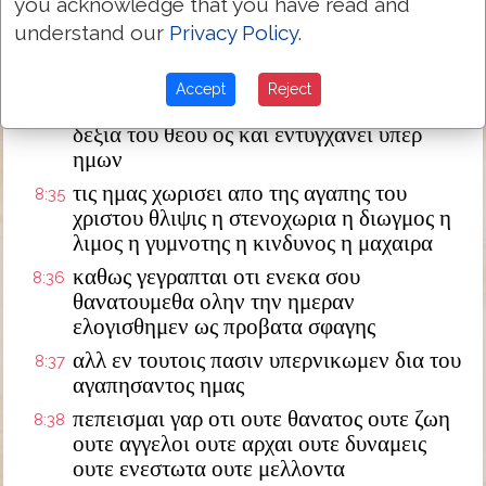
you acknowledge that you have read and
τις εγκαλεσει κατα εκλεκτων θεου θεος ο
8:33
understand our
Privacy Policy
.
δικαιων
τις ο κατακρινων χριστος ο αποθανων
8:34
Accept
Reject
μαλλον δε και εγερθεις ος και εστιν εν
δεξια του θεου ος και εντυγχανει υπερ
ημων
τις ημας χωρισει απο της αγαπης του
8:35
χριστου θλιψις η στενοχωρια η διωγμος η
λιμος η γυμνοτης η κινδυνος η μαχαιρα
καθως γεγραπται οτι ενεκα σου
8:36
θανατουμεθα ολην την ημεραν
ελογισθημεν ως προβατα σφαγης
αλλ εν τουτοις πασιν υπερνικωμεν δια του
8:37
αγαπησαντος ημας
πεπεισμαι γαρ οτι ουτε θανατος ουτε ζωη
8:38
ουτε αγγελοι ουτε αρχαι ουτε δυναμεις
ουτε ενεστωτα ουτε μελλοντα