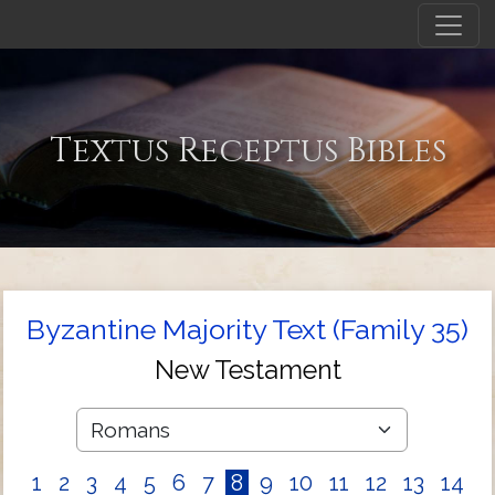
Textus Receptus Bibles
Byzantine Majority Text (Family 35)
New Testament
1
2
3
4
5
6
7
8
9
10
11
12
13
14