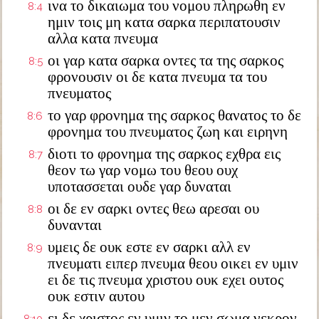
ινα το δικαιωμα του νομου πληρωθη εν
8:4
ημιν τοις μη κατα σαρκα περιπατουσιν
αλλα κατα πνευμα
οι γαρ κατα σαρκα οντες τα της σαρκος
8:5
φρονουσιν οι δε κατα πνευμα τα του
πνευματος
το γαρ φρονημα της σαρκος θανατος το δε
8:6
φρονημα του πνευματος ζωη και ειρηνη
διοτι το φρονημα της σαρκος εχθρα εις
8:7
θεον τω γαρ νομω του θεου ουχ
υποτασσεται ουδε γαρ δυναται
οι δε εν σαρκι οντες θεω αρεσαι ου
8:8
δυνανται
υμεις δε ουκ εστε εν σαρκι αλλ εν
8:9
πνευματι ειπερ πνευμα θεου οικει εν υμιν
ει δε τις πνευμα χριστου ουκ εχει ουτος
ουκ εστιν αυτου
ει δε χριστος εν υμιν το μεν σωμα νεκρον