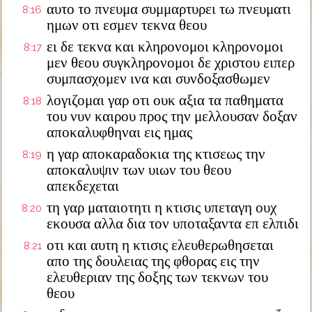
αυτο το πνευμα συμμαρτυρει τω πνευματι
8:16
ημων οτι εσμεν τεκνα θεου
ει δε τεκνα και κληρονομοι κληρονομοι
8:17
μεν θεου συγκληρονομοι δε χριστου ειπερ
συμπασχομεν ινα και συνδοξασθωμεν
λογιζομαι γαρ οτι ουκ αξια τα παθηματα
8:18
του νυν καιρου προς την μελλουσαν δοξαν
αποκαλυφθηναι εις ημας
η γαρ αποκαραδοκια της κτισεως την
8:19
αποκαλυψιν των υιων του θεου
απεκδεχεται
τη γαρ ματαιοτητι η κτισις υπεταγη ουχ
8:20
εκουσα αλλα δια τον υποταξαντα επ ελπιδι
οτι και αυτη η κτισις ελευθερωθησεται
8:21
απο της δουλειας της φθορας εις την
ελευθεριαν της δοξης των τεκνων του
θεου