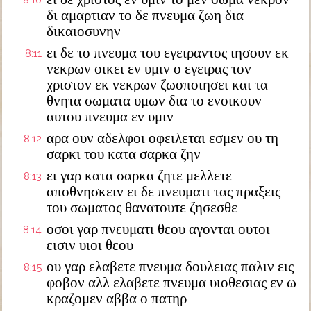
8:10
δι αμαρτιαν το δε πνευμα ζωη δια
δικαιοσυνην
ει δε το πνευμα του εγειραντος ιησουν εκ
8:11
νεκρων οικει εν υμιν ο εγειρας τον
χριστον εκ νεκρων ζωοποιησει και τα
θνητα σωματα υμων δια το ενοικουν
αυτου πνευμα εν υμιν
αρα ουν αδελφοι οφειλεται εσμεν ου τη
8:12
σαρκι του κατα σαρκα ζην
ει γαρ κατα σαρκα ζητε μελλετε
8:13
αποθνησκειν ει δε πνευματι τας πραξεις
του σωματος θανατουτε ζησεσθε
οσοι γαρ πνευματι θεου αγονται ουτοι
8:14
εισιν υιοι θεου
ου γαρ ελαβετε πνευμα δουλειας παλιν εις
8:15
φοβον αλλ ελαβετε πνευμα υιοθεσιας εν ω
κραζομεν αββα ο πατηρ