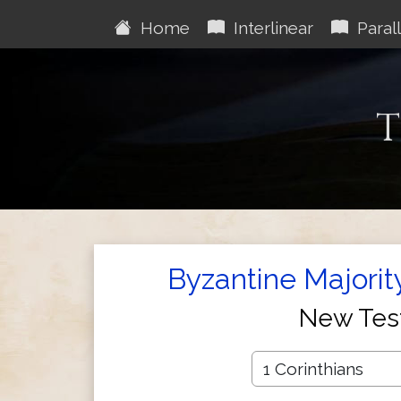
Home
Interlinear
Parall
T
Byzantine Majority
New Tes