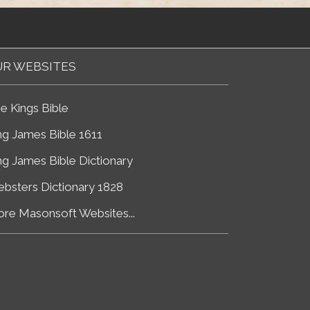
R WEBSITES
e Kings Bible
ng James Bible 1611
ng James Bible Dictionary
bsters Dictionary 1828
re Masonsoft Websites...