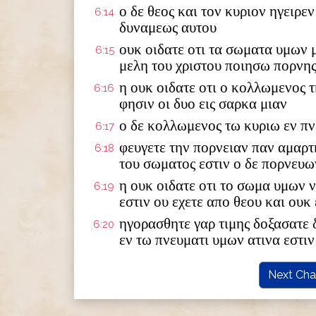
ο δε θεος και τον κυριον ηγειρεν
6:14
δυναμεως αυτου
ουκ οιδατε οτι τα σωματα υμων μ
6:15
μελη του χριστου ποιησω πορνης
η ουκ οιδατε οτι ο κολλωμενος 
6:16
φησιν οι δυο εις σαρκα μιαν
ο δε κολλωμενος τω κυριω εν πν
6:17
φευγετε την πορνειαν παν αμαρ
6:18
του σωματος εστιν ο δε πορνευων
η ουκ οιδατε οτι το σωμα υμων ν
6:19
εστιν ου εχετε απο θεου και ουκ
ηγορασθητε γαρ τιμης δοξασατε 
6:20
εν τω πνευματι υμων ατινα εστιν
Next Cha