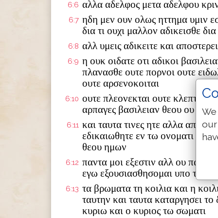
αλλα αδελφος μετα αδελφου κριν
6:6
ηδη μεν ουν ολως ηττημα υμιν εσ
6:7
δια τι ουχι μαλλον αδικεισθε δι
αλλ υμεις αδικειτε και αποστερε
6:8
η ουκ οιδατε οτι αδικοι βασιλε
6:9
πλανασθε ουτε πορνοι ουτε ειδω
ουτε αρσενοκοιται
Co
ουτε πλεονεκται ουτε κλεπται ου
6:10
αρπαγες βασιλειαν θεου ου κλη
We 
και ταυτα τινες ητε αλλα απελο
our
6:11
εδικαιωθητε εν τω ονοματι του κ
hav
θεου ημων
παντα μοι εξεστιν αλλ ου παντα 
6:12
εγω εξουσιασθησομαι υπο τινος
τα βρωματα τη κοιλια και η κοιλ
6:13
ταυτην και ταυτα καταργησει το
κυριω και ο κυριος τω σωματι