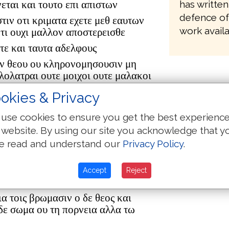
has written
εται και τουτο επι απιστων
defence of
τιν οτι κριματα εχετε μεθ εαυτων
work availa
α τι ουχι μαλλον αποστερεισθε
ιτε και ταυτα αδελφους
ιαν θεου ου κληρονομησουσιν μη
λολατραι ουτε μοιχοι ουτε μαλακοι
okies & Privacy
τε μεθυσοι ου λοιδοροι ουχ
ρονομησουσιν
use cookies to ensure you get the best experienc
υσασθε αλλ ηγιασθητε αλλ
 website. By using our site you acknowledge that y
υριου ιησου και εν τω πνευματι του
e read and understand our
Privacy Policy
.
συμφερει παντα μοι εξεστιν αλλ ουκ
Accept
Reject
ια τοις βρωμασιν ο δε θεος και
 δε σωμα ου τη πορνεια αλλα τω