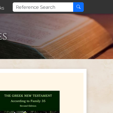
ks
es