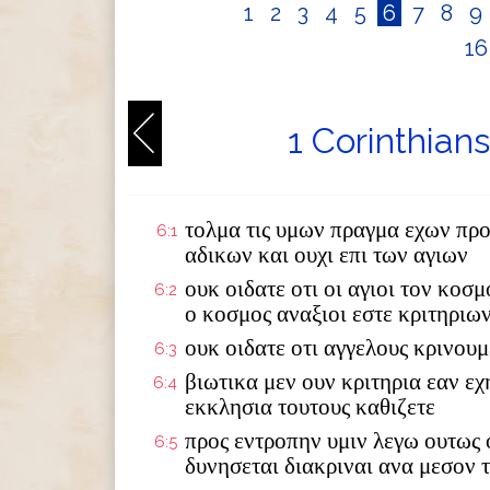
1
2
3
4
5
6
7
8
9
1
1 Corinthian
τολμα τις υμων πραγμα εχων προ
6:1
αδικων και ουχι επι των αγιων
ουκ οιδατε οτι οι αγιοι τον κοσμ
6:2
ο κοσμος αναξιοι εστε κριτηριω
ουκ οιδατε οτι αγγελους κρινουμ
6:3
βιωτικα μεν ουν κριτηρια εαν εχ
6:4
εκκλησια τουτους καθιζετε
προς εντροπην υμιν λεγω ουτως ο
6:5
δυνησεται διακριναι ανα μεσον 