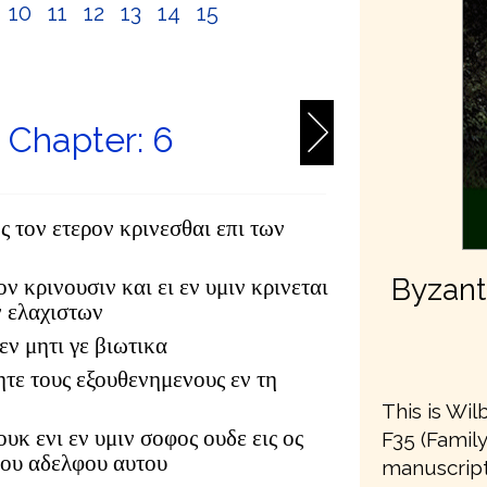
10
11
12
13
14
15
6
s Chapter: 6
ς τον ετερον κρινεσθαι επι των
Byzanti
ον κρινουσιν και ει εν υμιν κρινεται
ν ελαχιστων
εν μητι γε βιωτικα
ητε τους εξουθενημενους εν τη
This is Wil
υκ ενι εν υμιν σοφος ουδε εις ος
F35 (Famil
του αδελφου αυτου
manuscript