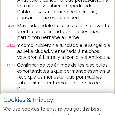
la multitud, y habiendo apedreado á
Pablo, le sacaron fuera de la ciudad,
pensando que estaba muerto.
Mas rodeándole los discípulos, se levantó
14:20
y entró en la ciudad y un día después,
partió con Bernabé á Derbe.
Y como hubieron anunciado el evangelio á
14:21
aquella ciudad, y enseñado á muchos,
volvieron á Listra, y á Iconio, y á Antioquía,
Confirmando los ánimos de los discípulos,
14:22
exhortándoles á que permaneciesen en la
fe, y que es menester que por muchas
tribulaciones entremos en el reino de
Dios.
Y habiéndoles constituído ancianos en
14:23
Cookies & Privacy
cada una de las iglesias, y habiendo orado
con ayunos, los encomendaron al Señor
We use cookies to ensure you get the best
en el cual habían creído.