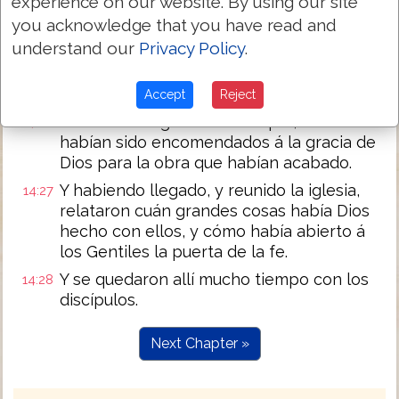
experience on our website. By using our site
you acknowledge that you have read and
Y pasando por Pisidia vinieron á
14:24
Pamphylia.
understand our
Privacy Policy
.
Y habiendo predicado la palabra en
14:25
Perge, descendieron á Atalia;
Accept
Reject
Y de allí navegaron á Antioquía, donde
14:26
habían sido encomendados á la gracia de
Dios para la obra que habían acabado.
Y habiendo llegado, y reunido la iglesia,
14:27
relataron cuán grandes cosas había Dios
hecho con ellos, y cómo había abierto á
los Gentiles la puerta de la fe.
Y se quedaron allí mucho tiempo con los
14:28
discípulos.
Next Chapter »