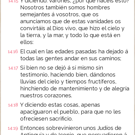
Y diciendo: Varones, ¿por qué hacéis esto?
14:15
Nosotros también somos hombres
semejantes á vosotros, que os
anunciamos que de estas vanidades os
convirtáis al Dios vivo, que hizo el cielo y
la tierra, y la mar, y todo lo que está en
ellos:
El cual en las edades pasadas ha dejado á
14:16
todas las gentes andar en sus caminos;
Si bien no se dejó á sí mismo sin
14:17
testimonio, haciendo bien, dándonos
lluvias del cielo y tiempos fructíferos,
hinchiendo de mantenimiento y de alegría
nuestros corazones.
Y diciendo estas cosas, apenas
14:18
apaciguaron el pueblo, para que no les
ofreciesen sacrificio.
Entonces sobrevinieron unos Judíos de
14:19
Antioquía y de Iconio, que persuadieron á