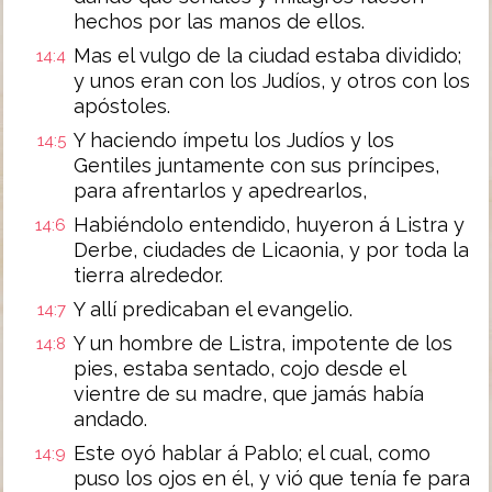
hechos por las manos de ellos.
Mas el vulgo de la ciudad estaba dividido;
14:4
y unos eran con los Judíos, y otros con los
apóstoles.
Y haciendo ímpetu los Judíos y los
14:5
Gentiles juntamente con sus príncipes,
para afrentarlos y apedrearlos,
Habiéndolo entendido, huyeron á Listra y
14:6
Derbe, ciudades de Licaonia, y por toda la
tierra alrededor.
Y allí predicaban el evangelio.
14:7
Y un hombre de Listra, impotente de los
14:8
pies, estaba sentado, cojo desde el
vientre de su madre, que jamás había
andado.
Este oyó hablar á Pablo; el cual, como
14:9
puso los ojos en él, y vió que tenía fe para