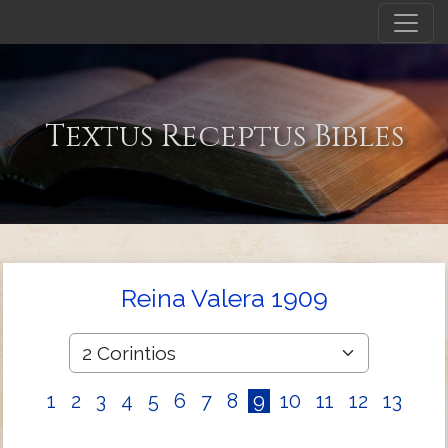
Textus Receptus Bibles
Reina Valera 1909
1
2
3
4
5
6
7
8
9
10
11
12
13