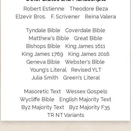
Robert Estienne
Theodore Beza
Elzevir Bros.
F. Scrivener
Reina Valera
Tyndale Bible
Coverdale Bible
Matthew's Bible
Great Bible
Bishops Bible
King James 1611
King James 1769
King James 2016
Geneva Bible
Webster's Bible
Young's Literal
Revised YLT
Julia Smith
Green's Literal
Masoretic Text
Wessex Gospels
Wycliffe Bible
English Majority Text
Byz Majority Text
Byz Majority F35
TR NT Variants