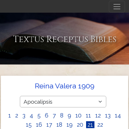
Textus Receptus Bibles
Reina Valera 1909
1
2
3
4
5
6
7
8
9
10
11
12
13
14
15
16
17
18
19
20
21
22