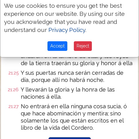
Dios Todopoderoso es el templo de ella, y
We use cookies to ensure you get the best
el Cordero.
experience on our website. By using our site
Y la ciudad no tenía necesidad de sol, ni
21:23
you acknowledge that you have read and
de luna, para que resplandezcan en ella:
understand our
Privacy Policy
.
porque la claridad de Dios la iluminó, y el
Cordero era su lumbrera.
Accept
Reject
Y las naciones que hubieren sido salvas
21:24
andarán en la lumbre de ella: y los reyes
de la tierra traerán su gloria y honor á ella
Y sus puertas nunca serán cerradas de
21:25
día, porque allí no habrá noche.
Y llevarán la gloria y la honra de las
21:26
naciones á ella.
No entrará en ella ninguna cosa sucia, ó
21:27
que hace abominación y mentira; sino
solamente los que están escritos en el
libro de la vida del Cordero.