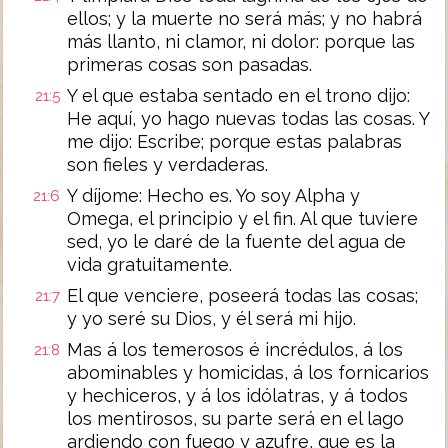
ellos; y la muerte no será más; y no habrá
más llanto, ni clamor, ni dolor: porque las
primeras cosas son pasadas.
Y el que estaba sentado en el trono dijo:
21:5
He aquí, yo hago nuevas todas las cosas. Y
me dijo: Escribe; porque estas palabras
son fieles y verdaderas.
Y díjome: Hecho es. Yo soy Alpha y
21:6
Omega, el principio y el fin. Al que tuviere
sed, yo le daré de la fuente del agua de
vida gratuitamente.
El que venciere, poseerá todas las cosas;
21:7
y yo seré su Dios, y él será mi hijo.
Mas á los temerosos é incrédulos, á los
21:8
abominables y homicidas, á los fornicarios
y hechiceros, y á los idólatras, y á todos
los mentirosos, su parte será en el lago
ardiendo con fuego y azufre, que es la