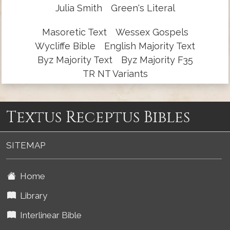
Julia Smith
Green's Literal
Masoretic Text
Wessex Gospels
Wycliffe Bible
English Majority Text
Byz Majority Text
Byz Majority F35
TR NT Variants
Textus Receptus Bibles
SITEMAP
Home
Library
Interlinear Bible