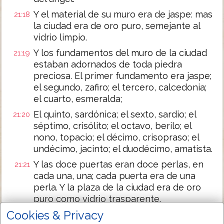
Y el material de su muro era de jaspe: mas
21:18
la ciudad era de oro puro, semejante al
vidrio limpio.
Y los fundamentos del muro de la ciudad
21:19
estaban adornados de toda piedra
preciosa. El primer fundamento era jaspe;
el segundo, zafiro; el tercero, calcedonia;
el cuarto, esmeralda;
El quinto, sardónica; el sexto, sardio; el
21:20
séptimo, crisólito; el octavo, berilo; el
nono, topacio; el décimo, crisopraso; el
undécimo, jacinto; el duodécimo, amatista.
Y las doce puertas eran doce perlas, en
21:21
cada una, una; cada puerta era de una
perla. Y la plaza de la ciudad era de oro
puro como vidrio trasparente.
Cookies & Privacy
Y no vi en ella templo; porque el Señor
21:22