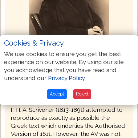
Cookies & Privacy
Textus Receptus (Scrivener 1894)
We use cookies to ensure you get the best
experience on our website. By using our site
In the latter part of the 19th century, F. H.
you acknowledge that you have read and
A. Scrivener produced an edition of the
understand our
Privacy Policy
.
Greek New Testament which reflects the
Textus Receptus underlying the English
Accept
Reject
Authorised Version.
F. H. A. Scrivener (1813-1891) attempted to
reproduce as exactly as possible the
Greek text which underlies the Authorised
Version of 1611. However, the AV was not