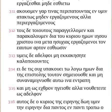
εργαζεσθαι μηδε εσθιετω
ακουομεν γαρ τινας περιπατουντας εν υμιν
3:11
ατακτως μηδεν εργαζομενους αλλα
περιεργαζομενους
τοις δε τοιουτοις παραγγελλομεν και
3:12
παρακαλουμεν δια του κυριου ημων ιησου
χριστου ινα μετα ησυχιας εργαζομενοι τον
εαυτων αρτον εσθιωσιν
υμεις δε αδελφοι μη εκκακησητε
3:13
καλοποιουντες
ει δε τις ουχ υπακουει τω λογω ημων δια
3:14
της επιστολης τουτον σημειουσθε και μη
συναναμιγνυσθε αυτω ινα εντραπη
και μη ως εχθρον ηγεισθε αλλα νουθετειτε
3:15
ως αδελφον
αυτος δε ο κυριος της ειρηνης δωη υμιν
3:16
την ειρηνην δια παντος εν παντι τροπω ο