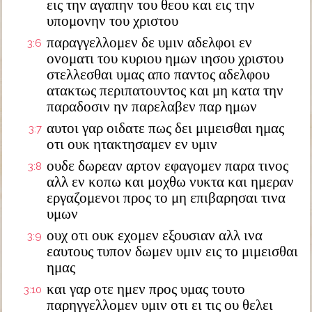
εις την αγαπην του θεου και εις την
υπομονην του χριστου
παραγγελλομεν δε υμιν αδελφοι εν
3:6
ονοματι του κυριου ημων ιησου χριστου
στελλεσθαι υμας απο παντος αδελφου
ατακτως περιπατουντος και μη κατα την
παραδοσιν ην παρελαβεν παρ ημων
αυτοι γαρ οιδατε πως δει μιμεισθαι ημας
3:7
οτι ουκ ητακτησαμεν εν υμιν
ουδε δωρεαν αρτον εφαγομεν παρα τινος
3:8
αλλ εν κοπω και μοχθω νυκτα και ημεραν
εργαζομενοι προς το μη επιβαρησαι τινα
υμων
ουχ οτι ουκ εχομεν εξουσιαν αλλ ινα
3:9
εαυτους τυπον δωμεν υμιν εις το μιμεισθαι
ημας
και γαρ οτε ημεν προς υμας τουτο
3:10
παρηγγελλομεν υμιν οτι ει τις ου θελει