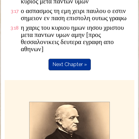
κυριος μετα παντων υμων
ο ασπασμος τη εμη χειρι παυλου ο εστιν
3:17
σημειον εν παση επιστολη ουτως γραφω
η χαρις του κυριου ημων ιησου χριστου
3:18
μετα παντων υμων αμην [προς
θεσσαλονικεις δευτερα εγραφη απο
αθηνων]
Next Chapter »