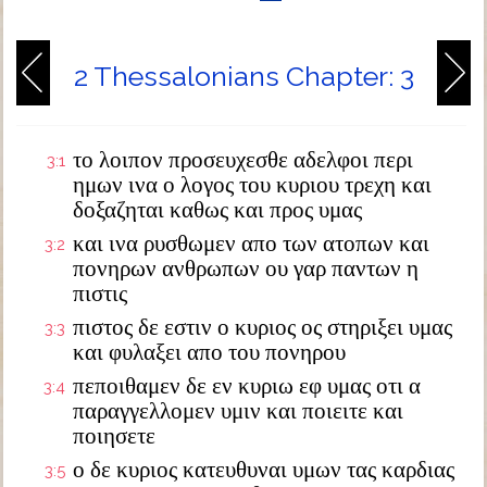
2 Thessalonians Chapter: 3
το λοιπον προσευχεσθε αδελφοι περι
3:1
ημων ινα ο λογος του κυριου τρεχη και
δοξαζηται καθως και προς υμας
και ινα ρυσθωμεν απο των ατοπων και
3:2
πονηρων ανθρωπων ου γαρ παντων η
πιστις
πιστος δε εστιν ο κυριος ος στηριξει υμας
3:3
και φυλαξει απο του πονηρου
πεποιθαμεν δε εν κυριω εφ υμας οτι α
3:4
παραγγελλομεν υμιν και ποιειτε και
ποιησετε
ο δε κυριος κατευθυναι υμων τας καρδιας
3:5