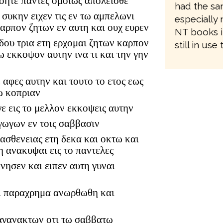
νοητε παντες ομοιως απολεισθε
had the sam
συκην ειχεν τις εν τω αμπελωνι
especially 
αρπον ζητων εν αυτη και ουχ ευρεν
NT books i
ιδου τρια ετη ερχομαι ζητων καρπον
still in use
ω εκκοψον αυτην ινα τι και την γην
ε αφες αυτην και τουτο το ετος εως
ω κοπριαν
ε εις το μελλον εκκοψεις αυτην
γωγων εν τοις σαββασιν
ασθενειας ετη δεκα και οκτω και
 ανακυψαι εις το παντελες
νησεν και ειπεν αυτη γυναι
αι παραχρημα ανωρθωθη και
 αγανακτων οτι τω σαββατω