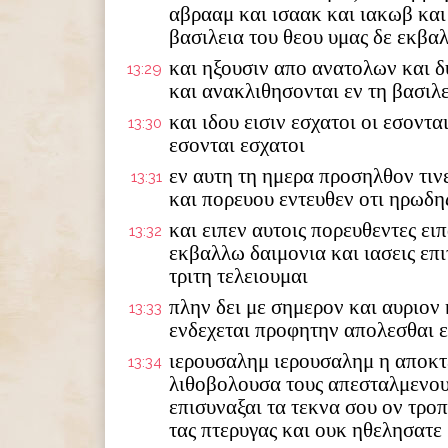
αβρααμ και ισαακ και ιακωβ και
βασιλεια του θεου υμας δε εκβα
και ηξουσιν απο ανατολων και 
13:29
και ανακλιθησονται εν τη βασιλε
και ιδου εισιν εσχατοι οι εσοντα
13:30
εσονται εσχατοι
εν αυτη τη ημερα προσηλθον τιν
13:31
και πορευου εντευθεν οτι ηρωδης
και ειπεν αυτοις πορευθεντες ει
13:32
εκβαλλω δαιμονια και ιασεις επι
τριτη τελειουμαι
πλην δει με σημερον και αυριον 
13:33
ενδεχεται προφητην απολεσθαι 
ιερουσαλημ ιερουσαλημ η αποκτ
13:34
λιθοβολουσα τους απεσταλμενου
επισυναξαι τα τεκνα σου ον τροπ
τας πτερυγας και ουκ ηθελησατε