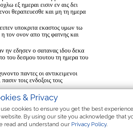
οχλω εξ ημεραι εισιν εν αις δει
μενοι θεραπευεσθε και μη τη ημερα
 ειπεν υποκριτα εκαστος υμων τω
 η τον ονον απο της φατνης και
ν ην εδησεν ο σατανας ιδου δεκα
πο του δεσμου τουτου τη ημερα του
υνοντο παντες οι αντικειμενοι
 πασιν τοις ενδοξοις τοις
okies & Privacy
ιλεια του θεου και τινι ομοιωσω
use cookies to ensure you get the best experienc
 λαβων ανθρωπος εβαλεν εις κηπον
 website. By using our site you acknowledge that y
εις δενδρον μεγα και τα πετεινα του
e read and understand our
Privacy Policy
.
κλαδοις αυτου