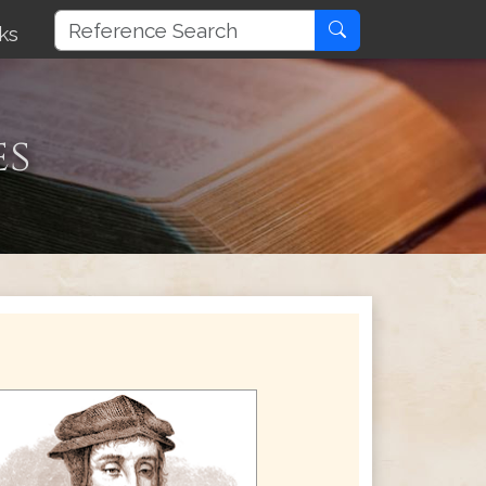
ks
es