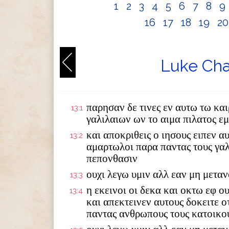
1
2
3
4
5
6
7
8
9
16
17
18
19
2
Luke Cha
παρησαν δε τινες εν αυτω τω κα
13:1
γαλιλαιων ων το αιμα πιλατος ε
και αποκριθεις ο ιησους ειπεν αυ
13:2
αμαρτωλοι παρα παντας τους γαλ
πεπονθασιν
ουχι λεγω υμιν αλλ εαν μη μετα
13:3
η εκεινοι οι δεκα και οκτω εφ ο
13:4
και απεκτεινεν αυτους δοκειτε ο
παντας ανθρωπους τους κατοικο