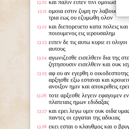
και παλιν ειπεν τινι ομοιωσω τη
13:20
ομοια εστιν ζυμη ην λαβουσα γυ
13:21
τρια εως ου εζυμωθη ολον
και διεπορευετο κατα πολεις κα
13:22
ποιουμενος εις ιερουσαλημ
ειπεν δε τις αυτω κυριε ει ολιγο
13:23
αυτους
αγωνιζεσθε εισελθειν δια της στ
13:24
ζητησουσιν εισελθειν και ουκ ι
αφ ου αν εγερθη ο οικοδεσποτης
13:25
αρξησθε εξω εσταναι και κρουειν
ανοιξον ημιν και αποκριθεις ερε
τοτε αρξεσθε λεγειν εφαγομεν εν
13:26
πλατειαις ημων εδιδαξας
και ερει λεγω υμιν ουκ οιδα υμα
13:27
παντες οι εργαται της αδικιας
εκει εσται ο κλαυθμος και ο βρ
13:28