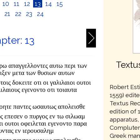
10
11
12
13
14
15
0
21
22
23
24
pter: 13
Textu
ιρω απαγγελλοντες αυτω περι των
μιξεν μετα των θυσιων αυτων
τοις δοκειτε οτι οι γαλιλαιοι ουτοι
Robert Est
ιλαιους εγενοντο οτι τοιαυτα
1559) edite
Textus Rec
νοητε παντες ωσαυτως απολεισθε
edition of 1
υς επεσεν ο πυργος εν τω σιλωαμ
apparatus,
τι ουτοι οφειλεται εγενοντο παρα
Complutens
υντας εν ιερουσαλημ
Greek manu