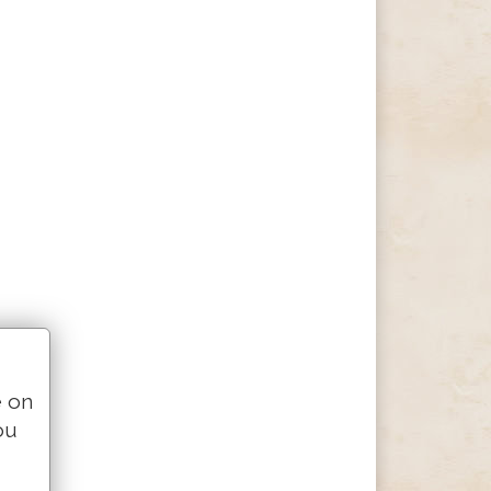
e on
ou