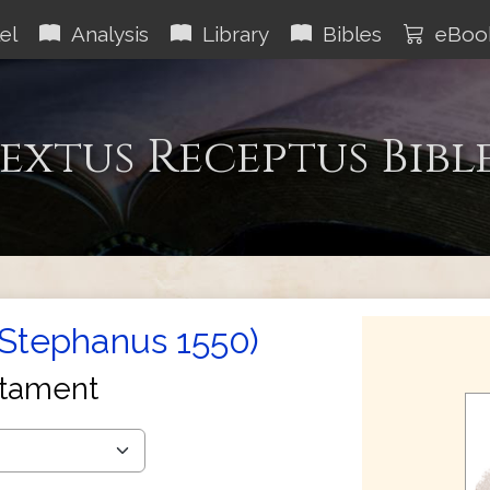
el
Analysis
Library
Bibles
eBoo
extus Receptus Bibl
(Stephanus 1550)
tament