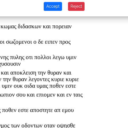
ν βασιλειαν του θεου
Accept
Reject
νη ενεκρυψεν εις αλευρου σατα
ι κωμας διδασκων και πορειαν
ι οι σωζομενοι ο δε ειπεν προς
ενης πυλης οτι πολλοι λεγω υμιν
σχυσουσιν
 και αποκλειση την θυραν και
 την θυραν λεγοντες κυριε κυριε
ι υμιν ουκ οιδα υμας ποθεν εστε
ωπιον σου και επιομεν και εν ταις
ς ποθεν εστε αποστητε απ εμου
υγμος των οδοντων οταν οψησθε