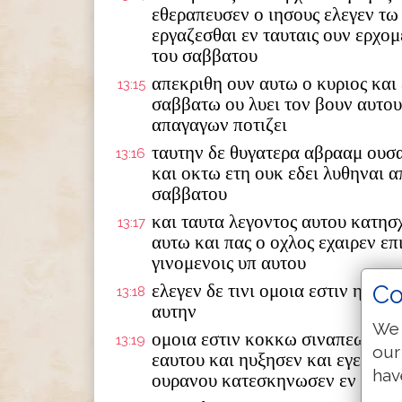
εθεραπευσεν ο ιησους ελεγεν τω 
εργαζεσθαι εν ταυταις ουν ερχο
του σαββατου
απεκριθη ουν αυτω ο κυριος και
13:15
σαββατω ου λυει τον βουν αυτου
απαγαγων ποτιζει
ταυτην δε θυγατερα αβρααμ ουσα
13:16
και οκτω ετη ουκ εδει λυθηναι α
σαββατου
και ταυτα λεγοντος αυτου κατησχ
13:17
αυτω και πας ο οχλος εχαιρεν επι
γινομενοις υπ αυτου
Co
ελεγεν δε τινι ομοια εστιν η βασ
13:18
αυτην
We 
ομοια εστιν κοκκω σιναπεως ον
13:19
our
εαυτου και ηυξησεν και εγενετο 
hav
ουρανου κατεσκηνωσεν εν τοις 