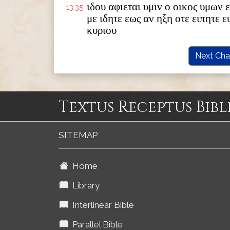
ιδου αφιεται υμιν ο οικος υμων 
13:35
με ιδητε εως αν ηξη οτε ειπητε 
κυριου
Next Cha
Textus Receptus Bibl
SITEMAP
Home
Library
Interlinear Bible
Parallel Bible