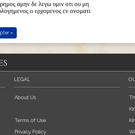
ερημος αμην δε λεγω υμιν οτι ου μη
ευλογημενος ο ερχομενος εν ονοματι
pter »
es
LEGAL
OU
About Us
Th
Ki
Terms of Use
Ki
Privacy Policy
We