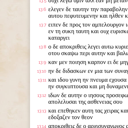
ουχι λεγω υμιν αλλ εαν μη μετα
13:5
ελεγεν δε ταυτην την παραβολην 
13:6
αυτου πεφυτευμενην και ηλθεν κ
ειπεν δε προς τον αμπελουργον 
13:7
εν τη συκη ταυτη και ουχ ευρισκ
καταργει
ο δε αποκριθεις λεγει αυτω κυρι
13:8
οτου σκαψω περι αυτην και βαλ
καν μεν ποιηση καρπον ει δε μηγ
13:9
ην δε διδασκων εν μια των συνα
13:10
και ιδου γυνη ην πνευμα εχουσα 
13:11
ην συγκυπτουσα και μη δυναμενη
ιδων δε αυτην ο ιησους προσεφω
13:12
απολελυσαι της ασθενειας σου
και επεθηκεν αυτη τας χειρας κ
13:13
εδοξαζεν τον θεον
αποκριθεις δε ο αρχισυναγωγος
13:14