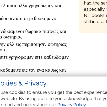
had the sam
ι λοιποι αλλα γρηγορωμεν και
especially 
NT books i
υδουσιν και οι μεθυσκομενοι
still in use
ενδυσαμενοι θωρακα πιστεως και
α σωτηριας
γην αλλ εις περιποιησιν σωτηριας
του
ειτε γρηγορωμεν ειτε καθευδωμεν
κοδομειτε εις τον ενα καθως και
okies & Privacy
ι τους κοπιωντας εν υμιν και
αι νουθετουντας υμας
use cookies to ensure you get the best experienc
ισσου εν αγαπη δια το εργον αυτων
 website. By using our site you acknowledge that y
e read and understand our
Privacy Policy
.