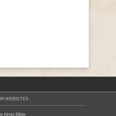
R WEBSITES
e Kings Bible