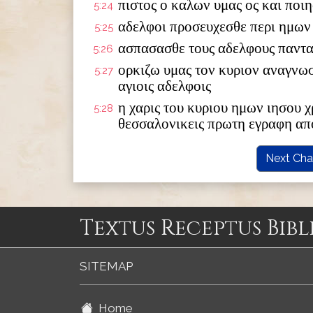
πιστος ο καλων υμας ος και ποιη
5:24
αδελφοι προσευχεσθε περι ημων
5:25
ασπασασθε τους αδελφους παντας
5:26
ορκιζω υμας τον κυριον αναγνωσ
5:27
αγιοις αδελφοις
η χαρις του κυριου ημων ιησου 
5:28
θεσσαλονικεις πρωτη εγραφη απ
Next Cha
Textus Receptus Bibl
SITEMAP
Home