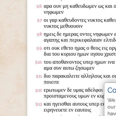
αρα ουν μη καθευδωμεν ως και ο
5:6
νηφωμεν
οι γαρ καθευδοντες νυκτος καθε
5:7
νυκτος μεθυουσιν
ημεις δε ημερας οντες νηφωμεν 
5:8
αγαπης και περικεφαλαιαν ελπιδ
οτι ουκ εθετο ημας ο θεος εις ορ
5:9
δια του κυριου ημων ιησου χρισ
του αποθανοντος υπερ ημων ινα 
5:10
αμα συν αυτω ζησωμεν
διο παρακαλειτε αλληλους και οι
5:11
ποιειτε
Co
ερωτωμεν δε υμας αδελφοι ειδενα
5:12
προισταμενους υμων εν κυριω κ
We 
και ηγεισθαι αυτους υπερ εκπερ
5:13
our
ειρηνευετε εν εαυτοις
hav