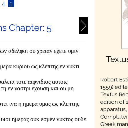
4
5
ns Chapter: 5
ων αδελφοι ου χρειαν εχετε υμιν
Textu
ημερα κυριου ως κλεπτης εν νυκτι
Robert Est
αλεια τοτε αιφνιδιος αυτοις
1559) edite
τη εν γαστρι εχουση και ου μη
Textus Rec
edition of 1
οτει ινα η ημερα υμας ως κλεπτης
apparatus,
Complutens
ι υιοι ημερας ουκ εσμεν νυκτος ουδε
Greek manu