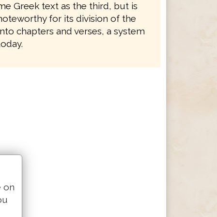
e Greek text as the third, but is
noteworthy for its division of the
nto chapters and verses, a system
 today.
e on
ou