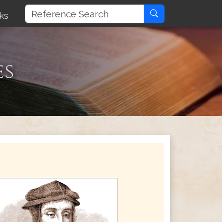
ks
es