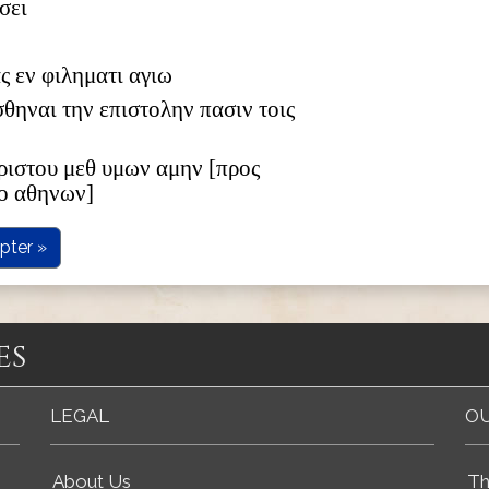
σει
 εν φιληματι αγιω
θηναι την επιστολην πασιν τοις
χριστου μεθ υμων αμην [προς
ο αθηνων]
pter »
es
LEGAL
OU
About Us
Th