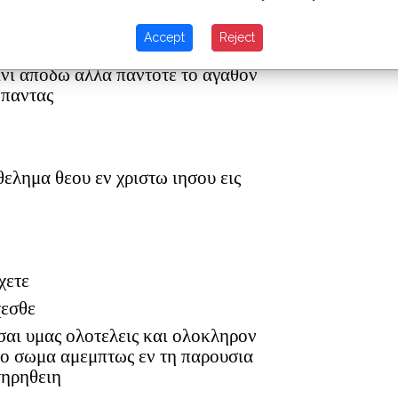
ουθετειτε τους ατακτους
 αντεχεσθε των ασθενων
Accept
Reject
τινι αποδω αλλα παντοτε το αγαθον
 παντας
 θελημα θεου εν χριστω ιησου εις
χετε
χεσθε
ασαι υμας ολοτελεις και ολοκληρον
το σωμα αμεμπτως εν τη παρουσια
τηρηθειη