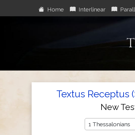
Home
Interlinear
Parall
T
Textus Receptus 
New Tes