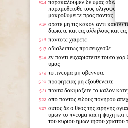
παρακαλουμεν δε υμας αδελφοι ν
5:14
παραμυθεισθε τους ολιγοψυχους
μακροθυμειτε προς παντας
ορατε μη τις κακον αντι κακου 
5:15
διωκετε και εις αλληλους και εις
παντοτε χαιρετε
5:16
αδιαλειπτως προσευχεσθε
5:17
εν παντι ευχαριστειτε τουτο γαρ
5:18
υμας
το πνευμα μη σβεννυτε
5:19
προφητειας μη εξουθενειτε
5:20
παντα δοκιμαζετε το καλον κατε
5:21
απο παντος ειδους πονηρου απε
5:22
αυτος δε ο θεος της ειρηνης αγι
5:23
υμων το πνευμα και η ψυχη και 
του κυριου ημων ιησου χριστου 