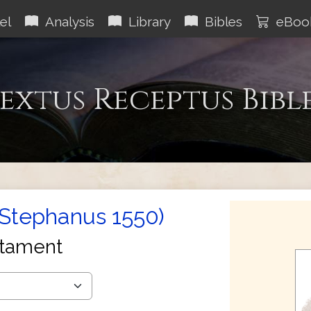
el
Analysis
Library
Bibles
eBoo
extus Receptus Bibl
(Stephanus 1550)
tament