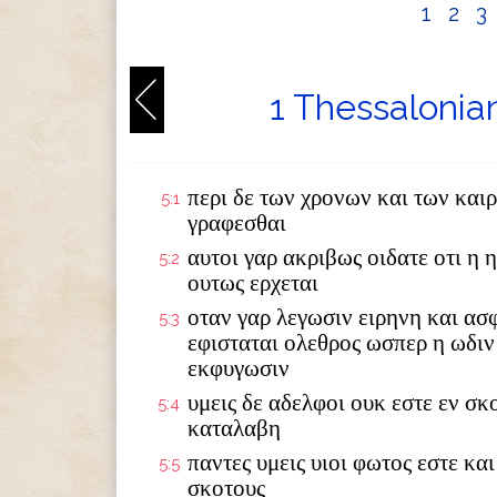
1
2
3
1 Thessalonia
περι δε των χρονων και των καιρ
5:1
γραφεσθαι
αυτοι γαρ ακριβως οιδατε οτι η 
5:2
ουτως ερχεται
οταν γαρ λεγωσιν ειρηνη και ασφ
5:3
εφισταται ολεθρος ωσπερ η ωδιν 
εκφυγωσιν
υμεις δε αδελφοι ουκ εστε εν σκ
5:4
καταλαβη
παντες υμεις υιοι φωτος εστε κα
5:5
σκοτους