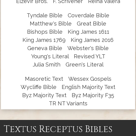
Elzevir Bros.
F. Scrivener
Reina Valera
Tyndale Bible
Coverdale Bible
Matthew's Bible
Great Bible
Bishops Bible
King James 1611
King James 1769
King James 2016
Geneva Bible
Webster's Bible
Young's Literal
Revised YLT
Julia Smith
Green's Literal
Masoretic Text
Wessex Gospels
Wycliffe Bible
English Majority Text
Byz Majority Text
Byz Majority F35
TR NT Variants
Textus Receptus Bibles