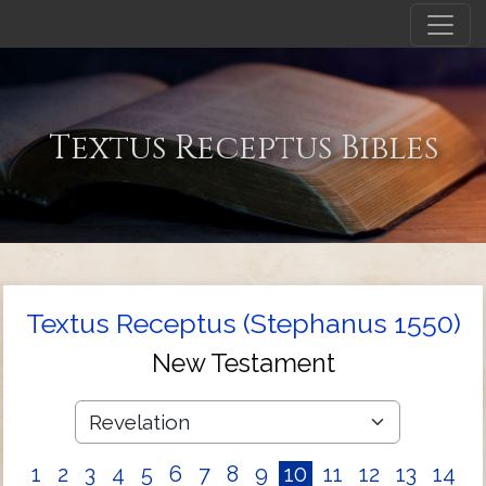
Textus Receptus Bibles
Textus Receptus (Stephanus 1550)
New Testament
1
2
3
4
5
6
7
8
9
10
11
12
13
14