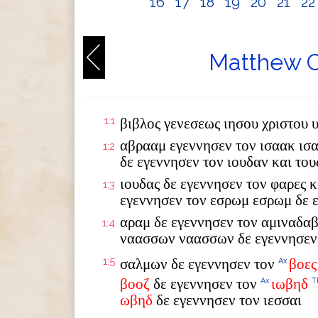
16
17
18
19
20
21
2
Matthew C
1:1
βιβλος γενεσεως ιησου χριστου 
αβρααμ εγεννησεν τον ισαακ ισ
1:2
δε εγεννησεν τον ιουδαν και το
ιουδας δε εγεννησεν τον φαρες κ
1:3
εγεννησεν τον εσρωμ εσρωμ δε 
αραμ δε εγεννησεν τον αμιναδαβ
1:4
ναασσων ναασσων δε εγεννησεν
1:5
σαλμων δε εγεννησεν τον
βοες
Ax
βοοζ
δε εγεννησεν τον
ιωβηδ
Ax
T
ωβηδ
δε εγεννησεν τον ιεσσαι