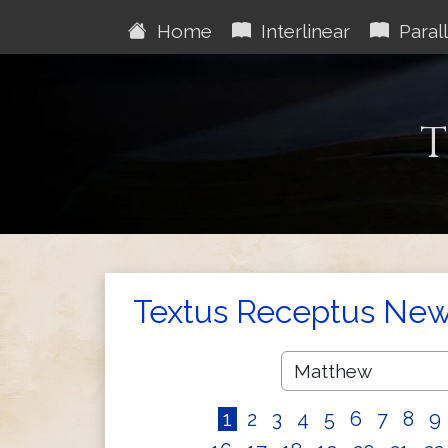
Home
Interlinear
Parall
T
Textus Receptus New
1
2
3
4
5
6
7
8
9