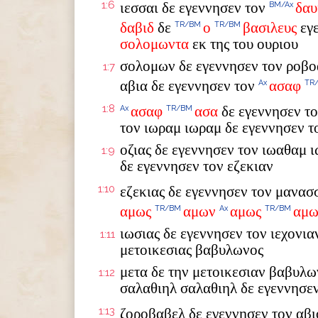
1:6
ιεσσαι δε εγεννησεν τον
δαυ
BM/Ax
δαβιδ
δε
ο
βασιλευς
εγ
TR/BM
TR/BM
σολομωντα
εκ της του ουριου
σολομων δε εγεννησεν τον ροβο
1:7
αβια δε εγεννησεν τον
ασαφ
Ax
TR
1:8
ασαφ
ασα
δε εγεννησεν τ
Ax
TR/BM
τον ιωραμ ιωραμ δε εγεννησεν τ
οζιας δε εγεννησεν τον ιωαθαμ 
1:9
δε εγεννησεν τον εζεκιαν
1:10
εζεκιας δε εγεννησεν τον μανα
αμως
αμων
αμως
αμω
TR/BM
Ax
TR/BM
ιωσιας δε εγεννησεν τον ιεχονια
1:11
μετοικεσιας βαβυλωνος
μετα δε την μετοικεσιαν βαβυλω
1:12
σαλαθιηλ σαλαθιηλ δε εγεννησε
1:13
ζοροβαβελ δε εγεννησεν τον αβι