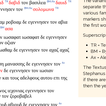
The variant
ιδ
δαβιδ
τον βασιλεα
δαυιδ
TR
BM/Ax
TR
separate t
εννησεν τον
σολομωνα
BM/Ax
TR
various fam
markers sho
αμ ροβοαμ δε εγεννησεν τον αβια
the first w
ασα
/BM
Superscrip
ον ιωσαφατ ιωσαφατ δε εγεννησεν
ον οζιαν
TR = T
ιωαθαμ δε εγεννησεν τον αχαζ αχαζ
BM = By
Ax = Al
σση μανασσης δε εγεννησεν τον
Ax
The Textus
ν
δε εγεννησεν τον ιωσιαν
Stephanus 
ν και τους αδελφους αυτου επι της
if there a
then the ye
νος ιεχονιας εγεννησεν τον
ν τον ζοροβαβελ
ουδ αβιουδ δε εγεννησεν τον
Ax