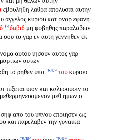
ων και μη θελων αυτην
ι
εβουληθη λαθρα απολυσαι αυτην
ου αγγελος κυριου κατ οναρ εφανη
δ
δαβιδ
μη φοβηθης παραλαβειν
TR
 σου το γαρ εν αυτη γεννηθεν εκ
 ονομα αυτου ιησουν αυτος γαρ
αμαρτιων αυτων
ωθη το ρηθεν υπο
του
κυριου
TR/BM
αι τεξεται υιον και καλεσουσιν το
 μεθερμηνευομενον μεθ ημων ο
ωσηφ απο του υπνου εποιησεν ως
ου και παρελαβεν την γυναικα
TR/BM
TR/BM