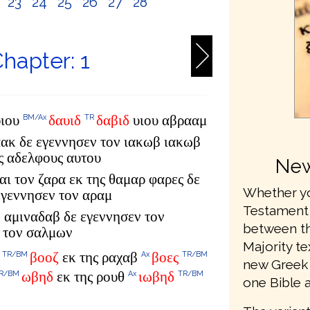
2
23
24
25
26
27
28
hapter: 1
υιου
δαυιδ
δαβιδ
υιου αβρααμ
BM/Ax
TR
αακ δε εγεννησεν τον ιακωβ ιακωβ
υς αδελφους αυτου
New
αι τον ζαρα εκ της θαμαρ φαρες δε
Whether yo
εγεννησεν τον αραμ
Testament 
 αμιναδαβ δε εγεννησεν τον
between th
 τον σαλμων
Majority te
βοοζ
εκ της ραχαβ
βοες
TR/BM
Ax
TR/BM
new Greek t
ωβηδ
εκ της ρουθ
ιωβηδ
R/BM
Ax
TR/BM
one Bible 