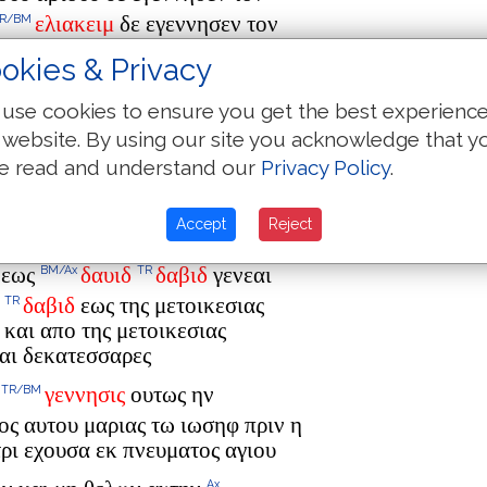
ελιακειμ
δε εγεννησεν τον
R/BM
okies & Privacy
αδωκ δε εγεννησεν τον
αχιμ
Ax
TR/BM
use cookies to ensure you get the best experienc
σεν τον ελιουδ
 website. By using our site you acknowledge that y
ρ ελεαζαρ δε εγεννησεν τον ματθαν
e read and understand our
Privacy Policy
.
ον ανδρα μαριας εξ ης εγεννηθη
Accept
Reject
 εως
δαυιδ
δαβιδ
γενεαι
BM/Ax
TR
δαβιδ
εως της μετοικεσιας
TR
και απο της μετοικεσιας
αι δεκατεσσαρες
γεννησις
ουτως ην
TR/BM
ος αυτου μαριας τω ιωσηφ πριν η
τρι εχουσα εκ πνευματος αγιου
Ax