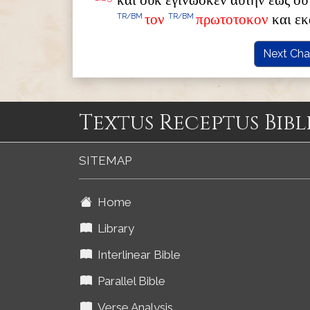
και ουκ εγινωσκεν αυτην εως ου
τον
πρωτοτοκον
και εκ
TR/BM
TR/BM
Next Cha
Textus Receptus Bibl
SITEMAP
Home
Library
Interlinear Bible
Parallel Bible
Verse Analysis