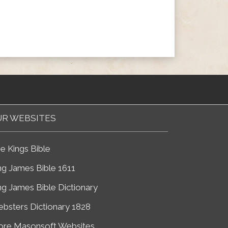
R WEBSITES
e Kings Bible
ng James Bible 1611
ng James Bible Dictionary
bsters Dictionary 1828
re Masonsoft Websites...