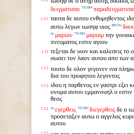
ιωσηφ δε ο ανηρ αυτης δικαιος 
δειγματισαι
παραδειγματισα
TR/BM
ταυτα δε αυτου ενθυμηθεντος ιδ
1:20
αυτω λεγων ιωσηφ υιος
δαυι
BM/Ax
μαριαν
μαριαμ
την γυναικα
Ax
TR/BM
πνευματος εστιν αγιου
τεξεται δε υιον και καλεσεις το
1:21
σωσει τον λαον αυτου απο των 
1:22
τουτο δε ολον γεγονεν ινα πληρ
δια του προφητου λεγοντος
ιδου η παρθενος εν γαστρι εξει κ
1:23
ονομα αυτου εμμανουηλ ο εστιν
θεος
1:24
εγερθεις
διεγερθεις
δε ο ι
Ax
TR/BM
προσεταξεν αυτω ο αγγελος κυρι
αυτου
1:25