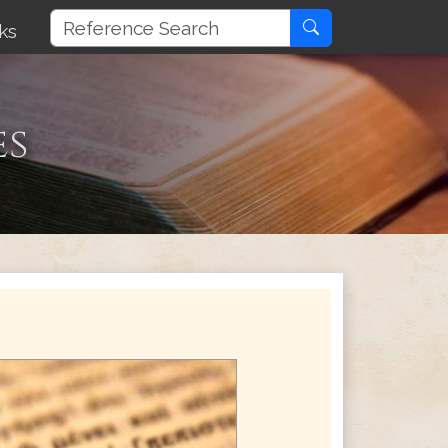
ks
es