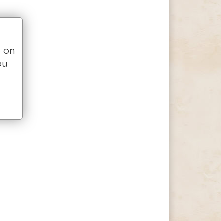
e on
ou