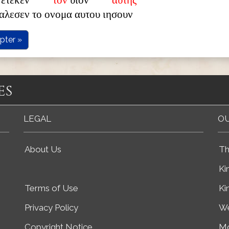
 ετεκεν
τον
υιον
αυτης
αλεσεν το ονομα αυτου ιησουν
pter »
es
LEGAL
OU
About Us
Th
Ki
Terms of Use
Ki
Privacy Policy
We
Copyright Notice
Mo