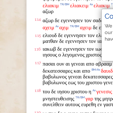
ελιακιμ
ελιακειμ
ελιακιμ
TR/BM
Ax
T
αζωρ
Co
1:14
αζωρ δε εγεννησεν τον σαδωκ σ
We 
αχειμ
αχιμ
αχειμ
δε εγεννη
Ax
TR/BM
our
ελιουδ δε εγεννησεν τον ελεαζα
1:15
hav
ματθαν δε εγεννησεν τον ιακωβ
ιακωβ δε εγεννησεν τον ιωσηφ τ
1:16
ιησους ο λεγομενος χριστος
1:17
πασαι ουν αι γενεαι απο αβρααμ
δεκατεσσαρες και απο
δαυιδ
BM/Ax
βαβυλωνος γενεαι δεκατεσσαρες 
βαβυλωνος εως του χριστου γενε
1:18
του δε ιησου χριστου η
γενεσις
Ax
μνηστευθεισης
γαρ
της μητρ
TR/BM
συνελθειν αυτους ευρεθη εν γασ
1:19