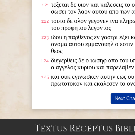
τεξεται δε υιον και καλεσεις το
1:21
σωσει τον λαον αυτου απο των 
τουτο δε ολον γεγονεν ινα πληρ
1:22
του προφητου λεγοντος
ιδου η παρθενος εν γαστρι εξει κ
1:23
ονομα αυτου εμμανουηλ ο εστιν
θεος
διεγερθεις δε ο ιωσηφ απο του 
1:24
ο αγγελος κυριου και παρελαβεν
και ουκ εγινωσκεν αυτην εως ου 
1:25
πρωτοτοκον και εκαλεσεν το ον
Next Cha
Textus Receptus Bibl