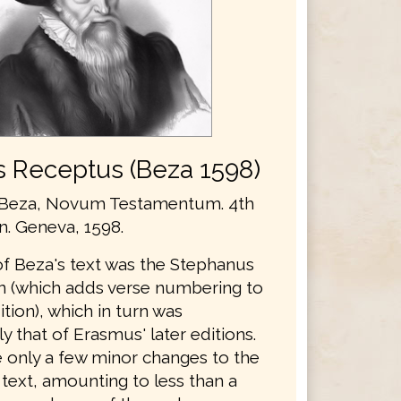
s Receptus (Beza 1598)
Beza, Novum Testamentum. 4th
on. Geneva, 1598.
of Beza's text was the Stephanus
on (which adds verse numbering to
ition), which in turn was
ly that of Erasmus' later editions.
only a few minor changes to the
text, amounting to less than a