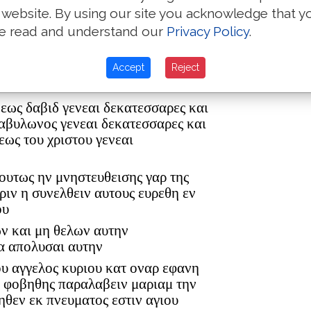
a place co
 website. By using our site you acknowledge that y
in England.
e read and understand our
Privacy Policy
.
ρ ελεαζαρ δε εγεννησεν τον ματθαν
Accept
Reject
ον ανδρα μαριας εξ ης εγεννηθη
 εως δαβιδ γενεαι δεκατεσσαρες και
βαβυλωνος γενεαι δεκατεσσαρες και
εως του χριστου γενεαι
 ουτως ην μνηστευθεισης γαρ της
ριν η συνελθειν αυτους ευρεθη εν
ου
ων και μη θελων αυτην
α απολυσαι αυτην
ου αγγελος κυριου κατ οναρ εφανη
η φοβηθης παραλαβειν μαριαμ την
ηθεν εκ πνευματος εστιν αγιου