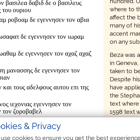
hundred. O
ον βασιλεα δαβιδ δε ο βασιλευς
where to th
 του ουριου
affect the 
αμ ροβοαμ δε εγεννησεν τον αβια
many of his
accent mark
ωσαφατ δε εγεννησεν τον ιωραμ
on any subs
ιωαθαμ δε εγεννησεν τον αχαζ αχαζ
Beza was a
in Geneva,
ση μανασσης δε εγεννησεν τον
taken to b
σιαν
Despite his
ν και τους αδελφους αυτου επι της
have appli
the Stepha
text where 
νος ιεχονιας εγεννησεν τον
ν τον ζοροβαβελ
1598 text 
the transla
ουδ αβιουδ δε εγεννησεν τον
okies & Privacy
it also bec
τον αζωρ
editions of
δωκ δε εγεννησεν τον αχειμ αχειμ
use cookies to ensure you get the best experienc