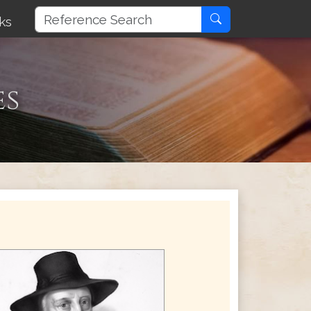
ks
es