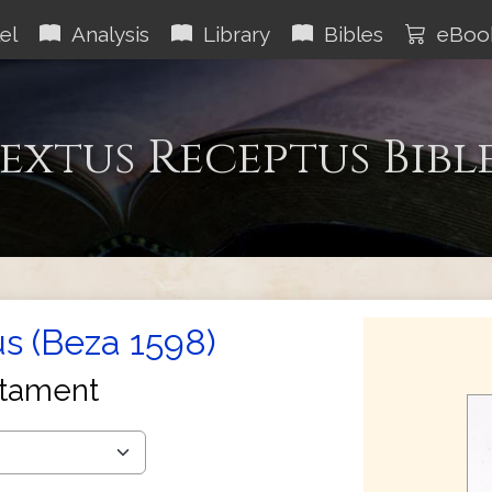
el
Analysis
Library
Bibles
eBoo
extus Receptus Bibl
s (Beza 1598)
tament