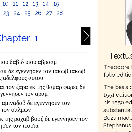
10
11
12
13
14
15
2
23
24
25
26
27
28
hapter: 1
Textu
υιου δαβιδ υιου αβρααμ
Theodore 
αακ δε εγεννησεν τον ιακωβ ιακωβ
folio editi
υς αδελφους αυτου
αι τον ζαρα εκ της θαμαρ φαρες δε
The basis 
εγεννησεν τον αραμ
1551 editi
his 1550 ed
 αμιναδαβ δε εγεννησεν τον
 τον σαλμων
substantial
Beza made 
κ της ραχαβ βοοζ δε εγεννησεν τον
Stephanus 
ησεν τον ιεσσαι