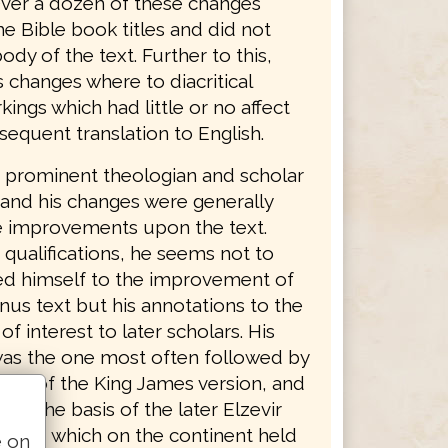
ver a dozen of these changes
e Bible book titles and did not
body of the text. Further to this,
 changes where to diacritical
ings which had little or no affect
equent translation to English.
 prominent theologian and scholar
 and his changes were generally
e improvements upon the text.
 qualifications, he seems not to
ed himself to the improvement of
nus text but his annotations to the
of interest to later scholars. His
was the one most often followed by
tors of the King James version, and
ame the basis of the later Elzevir
 1624, which on the continent held
e on