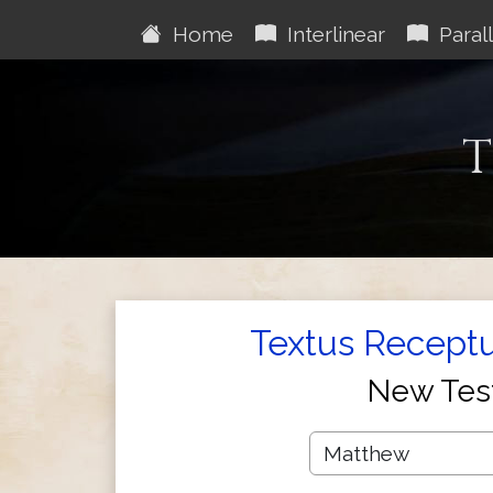
Home
Interlinear
Parall
T
Textus Receptu
New Tes