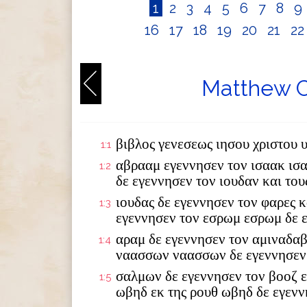
1
2
3
4
5
6
7
8
9
16
17
18
19
20
21
2
Matthew C
βιβλος γενεσεως ιησου χριστου 
1:1
αβρααμ εγεννησεν τον ισαακ ισ
1:2
δε εγεννησεν τον ιουδαν και το
ιουδας δε εγεννησεν τον φαρες κ
1:3
εγεννησεν τον εσρωμ εσρωμ δε 
αραμ δε εγεννησεν τον αμιναδαβ
1:4
ναασσων ναασσων δε εγεννησεν
σαλμων δε εγεννησεν τον βοοζ ε
1:5
ωβηδ εκ της ρουθ ωβηδ δε εγενν