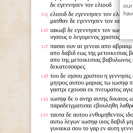
δε εγεννησεν τον ελιουδ
our
hav
ελιουδ δε εγεννησεν τον ελεαζα
1:15
ματθαν δε εγεννησεν τον ιακωβ
ιακωβ δε εγεννησεν τον ιωσηφ τ
1:16
ιησους ο λεγομενος χριστος
πασαι ουν αι γενεαι απο αβρααμ
1:17
απο δαβιδ εως της μετοικεσιας 
απο της μετοικεσιας βαβυλωνος 
δεκατεσσαρες
του δε ιησου χριστου η γεννησις
1:18
μητρος αυτου μαριας τω ιωσηφ π
γαστρι εχουσα εκ πνευματος αγι
ιωσηφ δε ο ανηρ αυτης δικαιος 
1:19
παραδειγματισαι εβουληθη λαθρ
ταυτα δε αυτου ενθυμηθεντος ιδ
1:20
αυτω λεγων ιωσηφ υιος δαβιδ μ
γυναικα σου το γαρ εν αυτη γενν