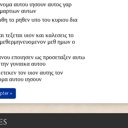
 ονομα αυτου ιησουν αυτος γαρ
αμαρτιων αυτων
ωθη το ρηθεν υπο του κυριου δια
αι τεξεται υιον και καλεσεις το
 μεθερμηνευομενον μεθ ημων ο
υπνου εποιησεν ως προσεταξεν αυτω
 την γυναικα αυτου
ετεκεν τον υιον αυτης τον
ομα αυτου ιησουν
pter »
es