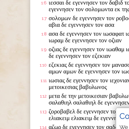
ιεσσαι δε εγεννησεν τον δαβιδ τ
1:6
εγεννησεν τον σολομωντα εκ της
σολομων δε εγεννησεν τον ροβο
1:7
αβια δε εγεννησεν τον ασα
ασα δε εγεννησεν τον ιωσαφατ ι
1:8
ιωραμ δε εγεννησεν τον οζιαν
οζιας δε εγεννησεν τον ιωαθαμ 
1:9
δε εγεννησεν τον εζεκιαν
εζεκιας δε εγεννησεν τον μανασ
1:10
αμων αμων δε εγεννησεν τον ιω
ιωσιας δε εγεννησεν τον ιεχονια
1:11
μετοικεσιας βαβυλωνος
μετα δε την μετοικεσιαν βαβυλω
1:12
σαλαθιηλ σαλαθιηλ δε εγεννησε
ζοροβαβελ δε εγεννησεν τον αβι
1:13
Co
ελιακειμ ελιακειμ δε εγεννησεν 
αζωρ δε εγεννησεν τον σαδωκ σα
We 
1:14