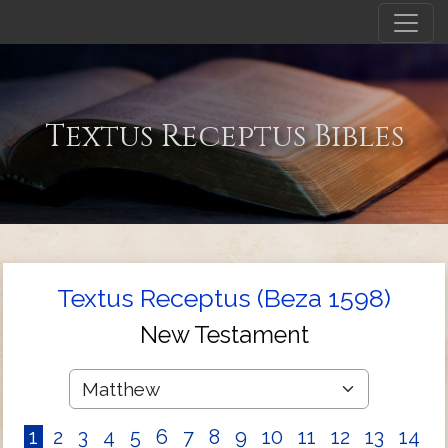
Textus Receptus Bibles
Textus Receptus (Beza 1598)
New Testament
1
2
3
4
5
6
7
8
9
10
11
12
13
14