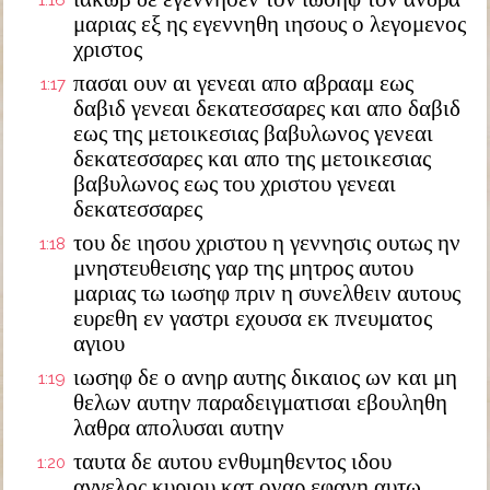
1:16
μαριας εξ ης εγεννηθη ιησους ο λεγομενος
χριστος
πασαι ουν αι γενεαι απο αβρααμ εως
1:17
δαβιδ γενεαι δεκατεσσαρες και απο δαβιδ
εως της μετοικεσιας βαβυλωνος γενεαι
δεκατεσσαρες και απο της μετοικεσιας
βαβυλωνος εως του χριστου γενεαι
δεκατεσσαρες
του δε ιησου χριστου η γεννησις ουτως ην
1:18
μνηστευθεισης γαρ της μητρος αυτου
μαριας τω ιωσηφ πριν η συνελθειν αυτους
ευρεθη εν γαστρι εχουσα εκ πνευματος
αγιου
ιωσηφ δε ο ανηρ αυτης δικαιος ων και μη
1:19
θελων αυτην παραδειγματισαι εβουληθη
λαθρα απολυσαι αυτην
ταυτα δε αυτου ενθυμηθεντος ιδου
1:20
αγγελος κυριου κατ οναρ εφανη αυτω