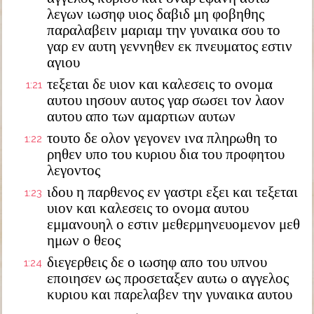
λεγων ιωσηφ υιος δαβιδ μη φοβηθης
παραλαβειν μαριαμ την γυναικα σου το
γαρ εν αυτη γεννηθεν εκ πνευματος εστιν
αγιου
τεξεται δε υιον και καλεσεις το ονομα
1:21
αυτου ιησουν αυτος γαρ σωσει τον λαον
αυτου απο των αμαρτιων αυτων
τουτο δε ολον γεγονεν ινα πληρωθη το
1:22
ρηθεν υπο του κυριου δια του προφητου
λεγοντος
ιδου η παρθενος εν γαστρι εξει και τεξεται
1:23
υιον και καλεσεις το ονομα αυτου
εμμανουηλ ο εστιν μεθερμηνευομενον μεθ
ημων ο θεος
διεγερθεις δε ο ιωσηφ απο του υπνου
1:24
εποιησεν ως προσεταξεν αυτω ο αγγελος
κυριου και παρελαβεν την γυναικα αυτου