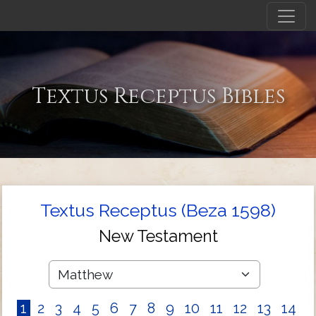
Textus Receptus Bibles
Textus Receptus (Beza 1598)
New Testament
1
2
3
4
5
6
7
8
9
10
11
12
13
14