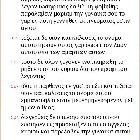
λεγων ιωσηφ υιος δαβιδ μη φοβηθης
παραλαβειν μαριαμ την γυναικα σου το
γαρ εν αυτη γεννηθεν εκ πνευματος εστιν
αγιου
τεξεται δε υιον και καλεσεις το ονομα
1:21
αυτου ιησουν αυτος γαρ σωσει τον λαον
αυτου απο των αμαρτιων αυτων
τουτο δε ολον γεγονεν ινα πληρωθη το
1:22
ρηθεν υπο του κυριου δια του προφητου
λεγοντος
ιδου η παρθενος εν γαστρι εξει και τεξεται
1:23
υιον και καλεσεις το ονομα αυτου
εμμανουηλ ο εστιν μεθερμηνευομενον μεθ
ημων ο θεος
διεγερθεις δε ο ιωσηφ απο του υπνου
1:24
εποιησεν ως προσεταξεν αυτω ο αγγελος
κυριου και παρελαβεν την γυναικα αυτου