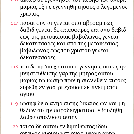
1:16
μαριας εξ ης εγεννηθη ιησους ο λεγομενος
χριστος
πασαι ουν αι γενεαι απο αβρααμ εως
1:17
δαβιδ γενεαι δεκατεσσαρες και απο δαβιδ
εως της μετοικεσιας βαβυλωνος γενεαι
δεκατεσσαρες και απο της μετοικεσιας
βαβυλωνος εως του χριστου γενεαι
δεκατεσσαρες
του δε ιησου χριστου η γεννησις ουτως ην
1:18
μνηστευθεισης γαρ της μητρος αυτου
μαριας τω ιωσηφ πριν η συνελθειν αυτους
ευρεθη εν γαστρι εχουσα εκ πνευματος
αγιου
ιωσηφ δε ο ανηρ αυτης δικαιος ων και μη
1:19
θελων αυτην παραδειγματισαι εβουληθη
λαθρα απολυσαι αυτην
ταυτα δε αυτου ενθυμηθεντος ιδου
1:20
αγγελος κυριου κατ οναρ εφανη αυτω