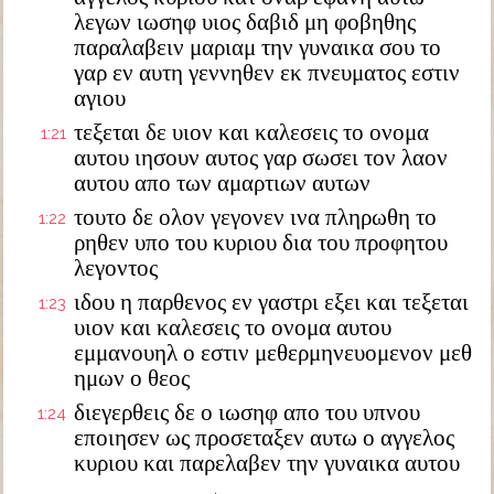
λεγων ιωσηφ υιος δαβιδ μη φοβηθης
παραλαβειν μαριαμ την γυναικα σου το
γαρ εν αυτη γεννηθεν εκ πνευματος εστιν
αγιου
τεξεται δε υιον και καλεσεις το ονομα
1:21
αυτου ιησουν αυτος γαρ σωσει τον λαον
αυτου απο των αμαρτιων αυτων
τουτο δε ολον γεγονεν ινα πληρωθη το
1:22
ρηθεν υπο του κυριου δια του προφητου
λεγοντος
ιδου η παρθενος εν γαστρι εξει και τεξεται
1:23
υιον και καλεσεις το ονομα αυτου
εμμανουηλ ο εστιν μεθερμηνευομενον μεθ
ημων ο θεος
διεγερθεις δε ο ιωσηφ απο του υπνου
1:24
εποιησεν ως προσεταξεν αυτω ο αγγελος
κυριου και παρελαβεν την γυναικα αυτου