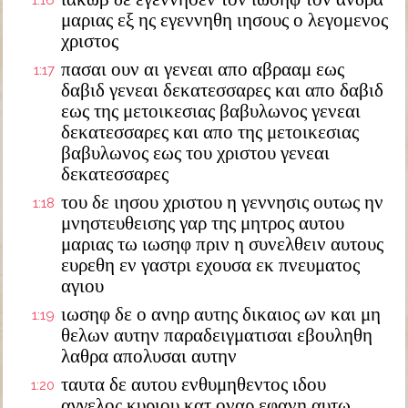
1:16
μαριας εξ ης εγεννηθη ιησους ο λεγομενος
χριστος
πασαι ουν αι γενεαι απο αβρααμ εως
1:17
δαβιδ γενεαι δεκατεσσαρες και απο δαβιδ
εως της μετοικεσιας βαβυλωνος γενεαι
δεκατεσσαρες και απο της μετοικεσιας
βαβυλωνος εως του χριστου γενεαι
δεκατεσσαρες
του δε ιησου χριστου η γεννησις ουτως ην
1:18
μνηστευθεισης γαρ της μητρος αυτου
μαριας τω ιωσηφ πριν η συνελθειν αυτους
ευρεθη εν γαστρι εχουσα εκ πνευματος
αγιου
ιωσηφ δε ο ανηρ αυτης δικαιος ων και μη
1:19
θελων αυτην παραδειγματισαι εβουληθη
λαθρα απολυσαι αυτην
ταυτα δε αυτου ενθυμηθεντος ιδου
1:20
αγγελος κυριου κατ οναρ εφανη αυτω