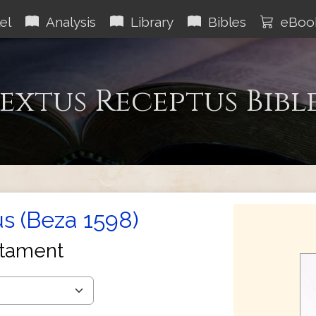
el
Analysis
Library
Bibles
eBoo
extus Receptus Bibl
s (Beza 1598)
tament