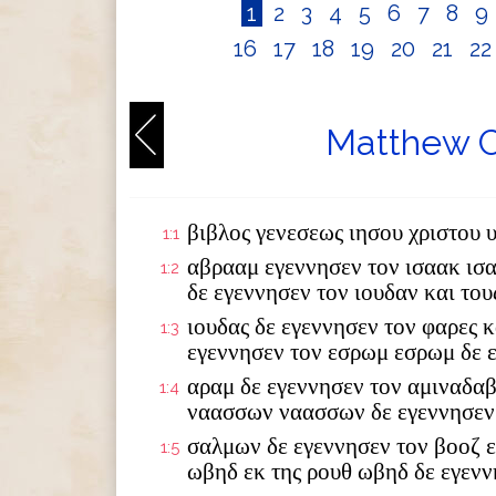
1
2
3
4
5
6
7
8
9
16
17
18
19
20
21
2
Matthew C
βιβλος γενεσεως ιησου χριστου 
1:1
αβρααμ εγεννησεν τον ισαακ ισ
1:2
δε εγεννησεν τον ιουδαν και το
ιουδας δε εγεννησεν τον φαρες κ
1:3
εγεννησεν τον εσρωμ εσρωμ δε 
αραμ δε εγεννησεν τον αμιναδαβ
1:4
ναασσων ναασσων δε εγεννησεν
σαλμων δε εγεννησεν τον βοοζ ε
1:5
ωβηδ εκ της ρουθ ωβηδ δε εγενν