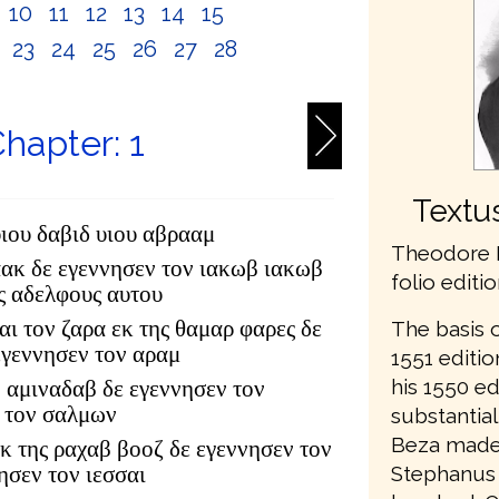
10
11
12
13
14
15
2
23
24
25
26
27
28
hapter: 1
Textu
υιου δαβιδ υιου αβρααμ
Theodore 
αακ δε εγεννησεν τον ιακωβ ιακωβ
folio editi
υς αδελφους αυτου
αι τον ζαρα εκ της θαμαρ φαρες δε
The basis 
εγεννησεν τον αραμ
1551 editi
his 1550 ed
 αμιναδαβ δε εγεννησεν τον
 τον σαλμων
substantial
Beza made 
κ της ραχαβ βοοζ δε εγεννησεν τον
Stephanus 
ησεν τον ιεσσαι