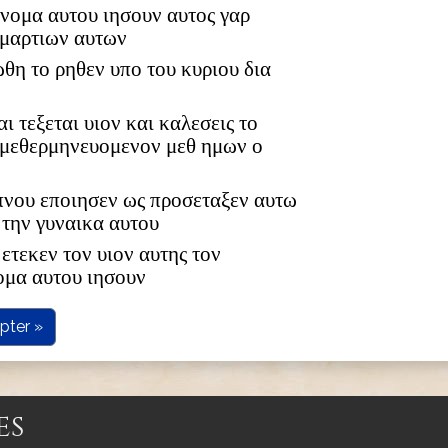
 ονομα αυτου ιησουν αυτος γαρ
αμαρτιων αυτων
ωθη το ρηθεν υπο του κυριου δια
αι τεξεται υιον και καλεσεις το
 μεθερμηνευομενον μεθ ημων ο
υπνου εποιησεν ως προσεταξεν αυτω
 την γυναικα αυτου
ετεκεν τον υιον αυτης τον
ομα αυτου ιησουν
pter »
es