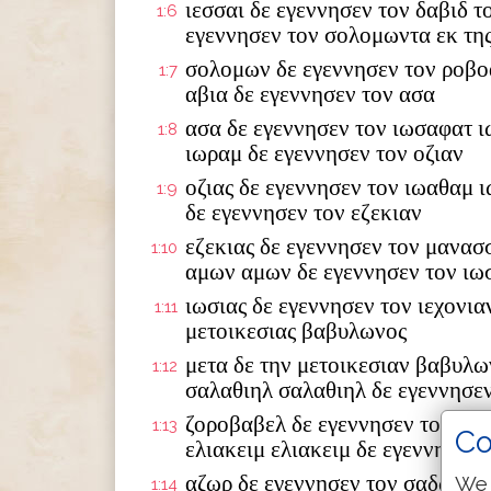
ιεσσαι δε εγεννησεν τον δαβιδ τ
1:6
εγεννησεν τον σολομωντα εκ της
σολομων δε εγεννησεν τον ροβο
1:7
αβια δε εγεννησεν τον ασα
ασα δε εγεννησεν τον ιωσαφατ ι
1:8
ιωραμ δε εγεννησεν τον οζιαν
οζιας δε εγεννησεν τον ιωαθαμ 
1:9
δε εγεννησεν τον εζεκιαν
εζεκιας δε εγεννησεν τον μανασ
1:10
αμων αμων δε εγεννησεν τον ιω
ιωσιας δε εγεννησεν τον ιεχονια
1:11
μετοικεσιας βαβυλωνος
μετα δε την μετοικεσιαν βαβυλω
1:12
σαλαθιηλ σαλαθιηλ δε εγεννησε
ζοροβαβελ δε εγεννησεν τον αβι
1:13
Co
ελιακειμ ελιακειμ δε εγεννησεν 
αζωρ δε εγεννησεν τον σαδωκ σα
We 
1:14