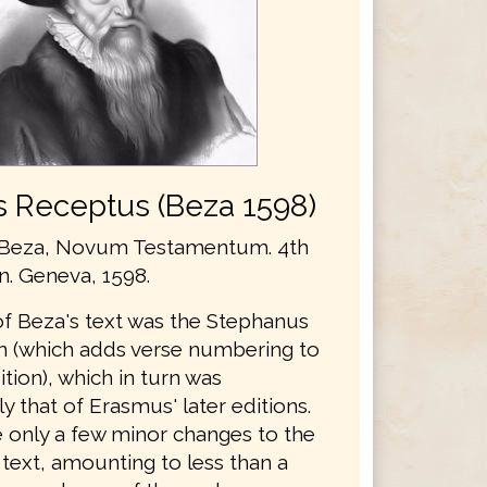
s Receptus (Beza 1598)
Beza, Novum Testamentum. 4th
on. Geneva, 1598.
of Beza's text was the Stephanus
on (which adds verse numbering to
ition), which in turn was
ly that of Erasmus' later editions.
only a few minor changes to the
text, amounting to less than a