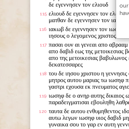
δε εγεννησεν τον ελιουδ
our
hav
ελιουδ δε εγεννησεν τον ελεαζα
1:15
ματθαν δε εγεννησεν τον ιακωβ
ιακωβ δε εγεννησεν τον ιωσηφ τ
1:16
ιησους ο λεγομενος χριστος
πασαι ουν αι γενεαι απο αβρααμ
1:17
απο δαβιδ εως της μετοικεσιας 
απο της μετοικεσιας βαβυλωνος 
δεκατεσσαρες
του δε ιησου χριστου η γεννησις
1:18
μητρος αυτου μαριας τω ιωσηφ π
γαστρι εχουσα εκ πνευματος αγι
ιωσηφ δε ο ανηρ αυτης δικαιος 
1:19
παραδειγματισαι εβουληθη λαθρ
ταυτα δε αυτου ενθυμηθεντος ιδ
1:20
αυτω λεγων ιωσηφ υιος δαβιδ μ
γυναικα σου το γαρ εν αυτη γενν