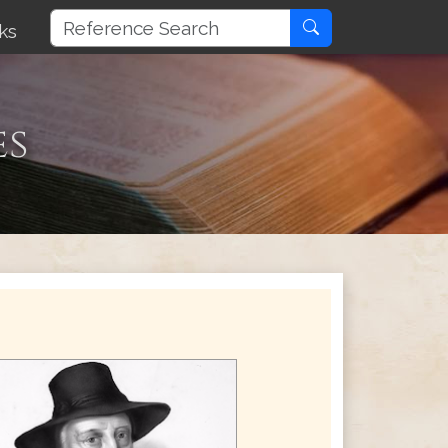
ks
es