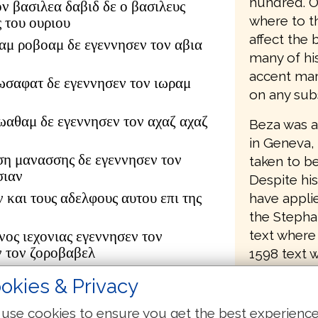
hundred. O
ον βασιλεα δαβιδ δε ο βασιλευς
where to th
 του ουριου
affect the 
αμ ροβοαμ δε εγεννησεν τον αβια
many of his
accent mark
ωσαφατ δε εγεννησεν τον ιωραμ
on any subs
ιωαθαμ δε εγεννησεν τον αχαζ αχαζ
Beza was a
in Geneva,
ση μανασσης δε εγεννησεν τον
taken to b
σιαν
Despite his
ν και τους αδελφους αυτου επι της
have appli
the Stepha
text where 
νος ιεχονιας εγεννησεν τον
ν τον ζοροβαβελ
1598 text 
the transla
ουδ αβιουδ δε εγεννησεν τον
okies & Privacy
it also bec
τον αζωρ
editions of
δωκ δε εγεννησεν τον αχειμ αχειμ
use cookies to ensure you get the best experienc