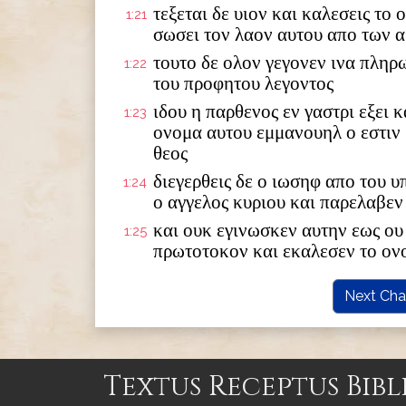
τεξεται δε υιον και καλεσεις το
1:21
σωσει τον λαον αυτου απο των 
τουτο δε ολον γεγονεν ινα πληρ
1:22
του προφητου λεγοντος
ιδου η παρθενος εν γαστρι εξει κ
1:23
ονομα αυτου εμμανουηλ ο εστιν
θεος
διεγερθεις δε ο ιωσηφ απο του 
1:24
ο αγγελος κυριου και παρελαβεν
και ουκ εγινωσκεν αυτην εως ου 
1:25
πρωτοτοκον και εκαλεσεν το ον
Next Cha
Textus Receptus Bibl