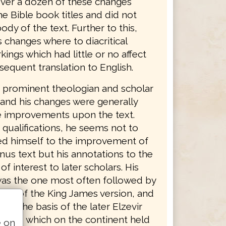
ver a dozen of these changes
e Bible book titles and did not
body of the text. Further to this,
 changes where to diacritical
ings which had little or no affect
equent translation to English.
 prominent theologian and scholar
 and his changes were generally
e improvements upon the text.
 qualifications, he seems not to
ed himself to the improvement of
nus text but his annotations to the
of interest to later scholars. His
was the one most often followed by
tors of the King James version, and
ame the basis of the later Elzevir
 1624, which on the continent held
e on