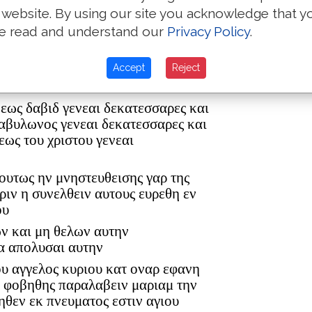
a place co
 website. By using our site you acknowledge that y
in England.
e read and understand our
Privacy Policy
.
ρ ελεαζαρ δε εγεννησεν τον ματθαν
Accept
Reject
ον ανδρα μαριας εξ ης εγεννηθη
 εως δαβιδ γενεαι δεκατεσσαρες και
βαβυλωνος γενεαι δεκατεσσαρες και
εως του χριστου γενεαι
 ουτως ην μνηστευθεισης γαρ της
ριν η συνελθειν αυτους ευρεθη εν
ου
ων και μη θελων αυτην
α απολυσαι αυτην
ου αγγελος κυριου κατ οναρ εφανη
η φοβηθης παραλαβειν μαριαμ την
ηθεν εκ πνευματος εστιν αγιου