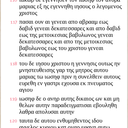
1:16
μαριας εξ ης εγεννηθη ιησους ο λεγομενος
χριστος
πασαι ουν αι γενεαι απο αβρααμ εως
1:17
δαβιδ γενεαι δεκατεσσαρες και απο δαβιδ
εως της μετοικεσιας βαβυλωνος γενεαι
δεκατεσσαρες και απο της μετοικεσιας
βαβυλωνος εως του χριστου γενεαι
δεκατεσσαρες
του δε ιησου χριστου η γεννησις ουτως ην
1:18
μνηστευθεισης γαρ της μητρος αυτου
μαριας τω ιωσηφ πριν η συνελθειν αυτους
ευρεθη εν γαστρι εχουσα εκ πνευματος
αγιου
ιωσηφ δε ο ανηρ αυτης δικαιος ων και μη
1:19
θελων αυτην παραδειγματισαι εβουληθη
λαθρα απολυσαι αυτην
ταυτα δε αυτου ενθυμηθεντος ιδου
1:20
αγγελος κυριου κατ οναρ εφανη αυτω