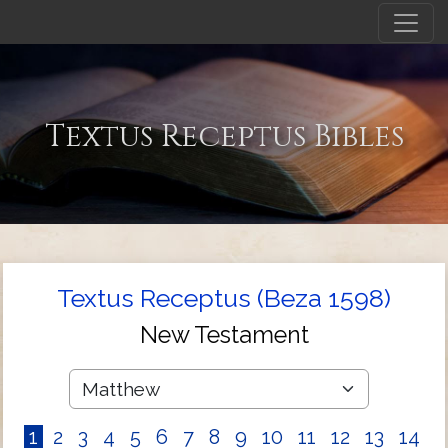
Textus Receptus Bibles
Textus Receptus (Beza 1598)
New Testament
1
2
3
4
5
6
7
8
9
10
11
12
13
14