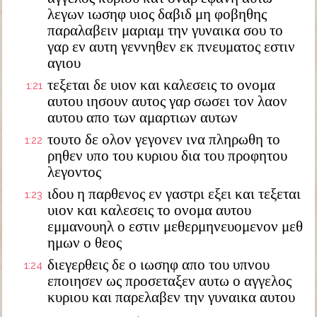
λεγων ιωσηφ υιος δαβιδ μη φοβηθης
παραλαβειν μαριαμ την γυναικα σου το
γαρ εν αυτη γεννηθεν εκ πνευματος εστιν
αγιου
τεξεται δε υιον και καλεσεις το ονομα
1:21
αυτου ιησουν αυτος γαρ σωσει τον λαον
αυτου απο των αμαρτιων αυτων
τουτο δε ολον γεγονεν ινα πληρωθη το
1:22
ρηθεν υπο του κυριου δια του προφητου
λεγοντος
ιδου η παρθενος εν γαστρι εξει και τεξεται
1:23
υιον και καλεσεις το ονομα αυτου
εμμανουηλ ο εστιν μεθερμηνευομενον μεθ
ημων ο θεος
διεγερθεις δε ο ιωσηφ απο του υπνου
1:24
εποιησεν ως προσεταξεν αυτω ο αγγελος
κυριου και παρελαβεν την γυναικα αυτου