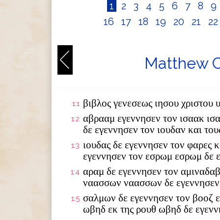
1
2
3
4
5
6
7
8
9
16
17
18
19
20
21
2
Matthew C
βιβλος γενεσεως ιησου χριστου 
1:1
αβρααμ εγεννησεν τον ισαακ ισ
1:2
δε εγεννησεν τον ιουδαν και το
ιουδας δε εγεννησεν τον φαρες κ
1:3
εγεννησεν τον εσρωμ εσρωμ δε 
αραμ δε εγεννησεν τον αμιναδαβ
1:4
ναασσων ναασσων δε εγεννησεν
σαλμων δε εγεννησεν τον βοοζ ε
1:5
ωβηδ εκ της ρουθ ωβηδ δε εγενν