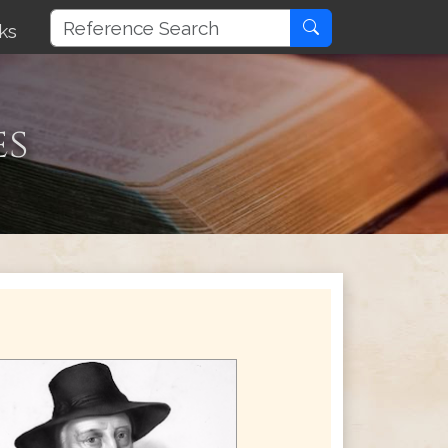
ks
es