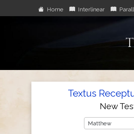
Home
Interlinear
Parall
T
Textus Receptu
New Tes