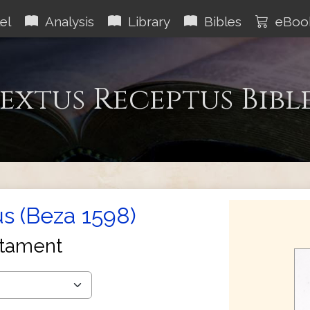
el
Analysis
Library
Bibles
eBoo
extus Receptus Bibl
s (Beza 1598)
tament