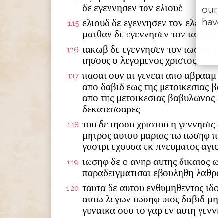
δε εγεννησεν τον ελιουδ
our
hav
ελιουδ δε εγεννησεν τον ελεαζα
1:15
ματθαν δε εγεννησεν τον ιακωβ
ιακωβ δε εγεννησεν τον ιωσηφ τ
1:16
ιησους ο λεγομενος χριστος
πασαι ουν αι γενεαι απο αβρααμ
1:17
απο δαβιδ εως της μετοικεσιας 
απο της μετοικεσιας βαβυλωνος 
δεκατεσσαρες
του δε ιησου χριστου η γεννησις
1:18
μητρος αυτου μαριας τω ιωσηφ π
γαστρι εχουσα εκ πνευματος αγι
ιωσηφ δε ο ανηρ αυτης δικαιος 
1:19
παραδειγματισαι εβουληθη λαθρ
ταυτα δε αυτου ενθυμηθεντος ιδ
1:20
αυτω λεγων ιωσηφ υιος δαβιδ μ
γυναικα σου το γαρ εν αυτη γενν