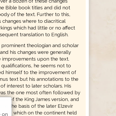
ver a dozen of these changes
e Bible book titles and did not
body of the text. Further to this,
 changes where to diacritical
ings which had little or no affect
equent translation to English.
 prominent theologian and scholar
 and his changes were generally
e improvements upon the text.
 qualifications, he seems not to
ed himself to the improvement of
nus text but his annotations to the
of interest to later scholars. His
was the one most often followed by
tors of the King James version, and
ame the basis of the later Elzevir
 1624, which on the continent held
e on