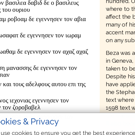
hundred. O
ον βασιλεα δαβιδ δε ο βασιλευς
where to th
 του ουριου
affect the 
αμ ροβοαμ δε εγεννησεν τον αβια
many of his
accent mark
ωσαφατ δε εγεννησεν τον ιωραμ
on any subs
ιωαθαμ δε εγεννησεν τον αχαζ αχαζ
Beza was a
in Geneva,
ση μανασσης δε εγεννησεν τον
taken to b
σιαν
Despite his
ν και τους αδελφους αυτου επι της
have appli
the Stepha
text where 
νος ιεχονιας εγεννησεν τον
ν τον ζοροβαβελ
1598 text 
the transla
ουδ αβιουδ δε εγεννησεν τον
okies & Privacy
it also bec
τον αζωρ
editions of
δωκ δε εγεννησεν τον αχειμ αχειμ
use cookies to ensure you get the best experienc