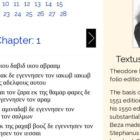
10
11
12
13
14
15
2
23
24
25
26
27
28
hapter: 1
Textu
υιου δαβιδ υιου αβρααμ
Theodore 
αακ δε εγεννησεν τον ιακωβ ιακωβ
folio editi
υς αδελφους αυτου
αι τον ζαρα εκ της θαμαρ φαρες δε
The basis 
εγεννησεν τον αραμ
1551 editi
his 1550 ed
 αμιναδαβ δε εγεννησεν τον
 τον σαλμων
substantial
Beza made 
κ της ραχαβ βοοζ δε εγεννησεν τον
Stephanus 
ησεν τον ιεσσαι