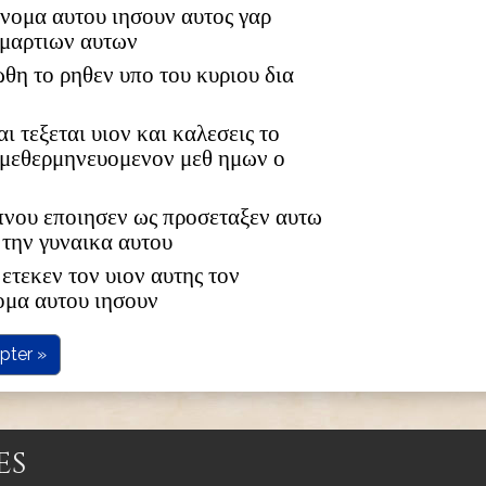
 ονομα αυτου ιησουν αυτος γαρ
αμαρτιων αυτων
ωθη το ρηθεν υπο του κυριου δια
αι τεξεται υιον και καλεσεις το
 μεθερμηνευομενον μεθ ημων ο
υπνου εποιησεν ως προσεταξεν αυτω
 την γυναικα αυτου
ετεκεν τον υιον αυτης τον
ομα αυτου ιησουν
pter »
es