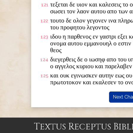
τεξεται δε υιον και καλεσεις το
1:21
σωσει τον λαον αυτου απο των 
τουτο δε ολον γεγονεν ινα πληρ
1:22
του προφητου λεγοντος
ιδου η παρθενος εν γαστρι εξει κ
1:23
ονομα αυτου εμμανουηλ ο εστιν
θεος
διεγερθεις δε ο ιωσηφ απο του 
1:24
ο αγγελος κυριου και παρελαβεν
και ουκ εγινωσκεν αυτην εως ου 
1:25
πρωτοτοκον και εκαλεσεν το ον
Next Cha
Textus Receptus Bibl