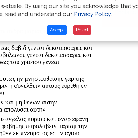
a place co
 website. By using our site you acknowledge that y
in England.
e read and understand our
Privacy Policy
.
ρ ελεαζαρ δε εγεννησεν τον ματθαν
Accept
Reject
ον ανδρα μαριας εξ ης εγεννηθη
 εως δαβιδ γενεαι δεκατεσσαρες και
βαβυλωνος γενεαι δεκατεσσαρες και
εως του χριστου γενεαι
 ουτως ην μνηστευθεισης γαρ της
ριν η συνελθειν αυτους ευρεθη εν
ου
ων και μη θελων αυτην
α απολυσαι αυτην
ου αγγελος κυριου κατ οναρ εφανη
η φοβηθης παραλαβειν μαριαμ την
ηθεν εκ πνευματος εστιν αγιου