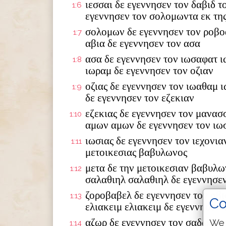
ιεσσαι δε εγεννησεν τον δαβιδ τ
1:6
εγεννησεν τον σολομωντα εκ της
σολομων δε εγεννησεν τον ροβο
1:7
αβια δε εγεννησεν τον ασα
ασα δε εγεννησεν τον ιωσαφατ ι
1:8
ιωραμ δε εγεννησεν τον οζιαν
οζιας δε εγεννησεν τον ιωαθαμ 
1:9
δε εγεννησεν τον εζεκιαν
εζεκιας δε εγεννησεν τον μανασ
1:10
αμων αμων δε εγεννησεν τον ιω
ιωσιας δε εγεννησεν τον ιεχονια
1:11
μετοικεσιας βαβυλωνος
μετα δε την μετοικεσιαν βαβυλω
1:12
σαλαθιηλ σαλαθιηλ δε εγεννησε
ζοροβαβελ δε εγεννησεν τον αβι
1:13
Co
ελιακειμ ελιακειμ δε εγεννησεν 
αζωρ δε εγεννησεν τον σαδωκ σα
We 
1:14