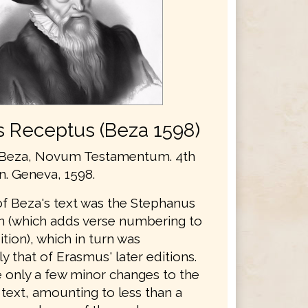
s Receptus (Beza 1598)
Beza, Novum Testamentum. 4th
on. Geneva, 1598.
of Beza's text was the Stephanus
on (which adds verse numbering to
ition), which in turn was
ly that of Erasmus' later editions.
only a few minor changes to the
text, amounting to less than a