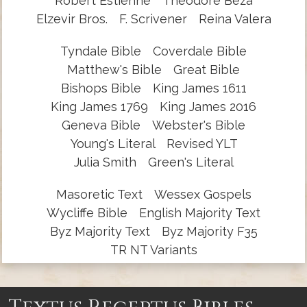
Robert Estienne
Theodore Beza
Elzevir Bros.
F. Scrivener
Reina Valera
Tyndale Bible
Coverdale Bible
Matthew's Bible
Great Bible
Bishops Bible
King James 1611
King James 1769
King James 2016
Geneva Bible
Webster's Bible
Young's Literal
Revised YLT
Julia Smith
Green's Literal
Masoretic Text
Wessex Gospels
Wycliffe Bible
English Majority Text
Byz Majority Text
Byz Majority F35
TR NT Variants