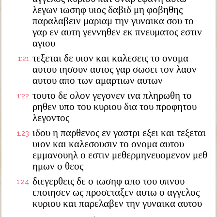
λεγων ιωσηφ υιος δαβιδ μη φοβηθης
παραλαβειν μαριαμ την γυναικα σου το
γαρ εν αυτη γεννηθεν εκ πνευματος εστιν
αγιου
τεξεται δε υιον και καλεσεις το ονομα
1:21
αυτου ιησουν αυτος γαρ σωσει τον λαον
αυτου απο των αμαρτιων αυτων
τουτο δε ολον γεγονεν ινα πληρωθη το
1:22
ρηθεν υπο του κυριου δια του προφητου
λεγοντος
ιδου η παρθενος εν γαστρι εξει και τεξεται
1:23
υιον και καλεσουσιν το ονομα αυτου
εμμανουηλ ο εστιν μεθερμηνευομενον μεθ
ημων ο θεος
διεγερθεις δε ο ιωσηφ απο του υπνου
1:24
εποιησεν ως προσεταξεν αυτω ο αγγελος
κυριου και παρελαβεν την γυναικα αυτου