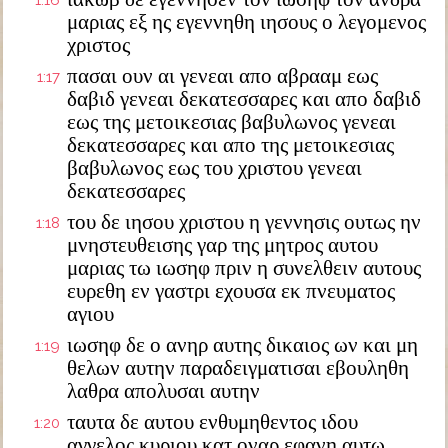
1:16
μαριας εξ ης εγεννηθη ιησους ο λεγομενος
χριστος
πασαι ουν αι γενεαι απο αβρααμ εως
1:17
δαβιδ γενεαι δεκατεσσαρες και απο δαβιδ
εως της μετοικεσιας βαβυλωνος γενεαι
δεκατεσσαρες και απο της μετοικεσιας
βαβυλωνος εως του χριστου γενεαι
δεκατεσσαρες
του δε ιησου χριστου η γεννησις ουτως ην
1:18
μνηστευθεισης γαρ της μητρος αυτου
μαριας τω ιωσηφ πριν η συνελθειν αυτους
ευρεθη εν γαστρι εχουσα εκ πνευματος
αγιου
ιωσηφ δε ο ανηρ αυτης δικαιος ων και μη
1:19
θελων αυτην παραδειγματισαι εβουληθη
λαθρα απολυσαι αυτην
ταυτα δε αυτου ενθυμηθεντος ιδου
1:20
αγγελος κυριου κατ οναρ εφανη αυτω