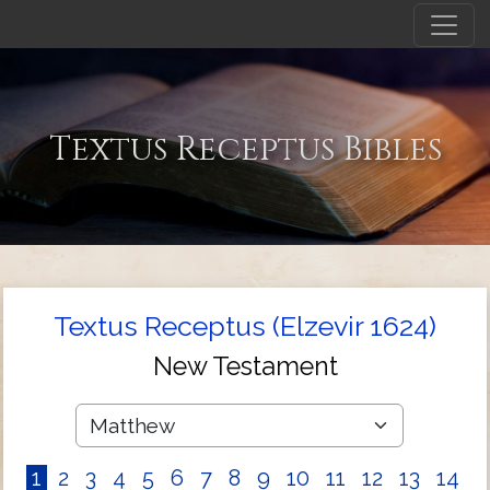
Textus Receptus Bibles
Textus Receptus (Elzevir 1624)
New Testament
1
2
3
4
5
6
7
8
9
10
11
12
13
14