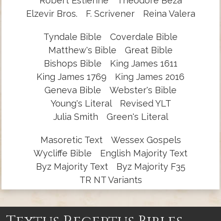
Robert Estienne
Theodore Beza
Elzevir Bros.
F. Scrivener
Reina Valera
Tyndale Bible
Coverdale Bible
Matthew's Bible
Great Bible
Bishops Bible
King James 1611
King James 1769
King James 2016
Geneva Bible
Webster's Bible
Young's Literal
Revised YLT
Julia Smith
Green's Literal
Masoretic Text
Wessex Gospels
Wycliffe Bible
English Majority Text
Byz Majority Text
Byz Majority F35
TR NT Variants