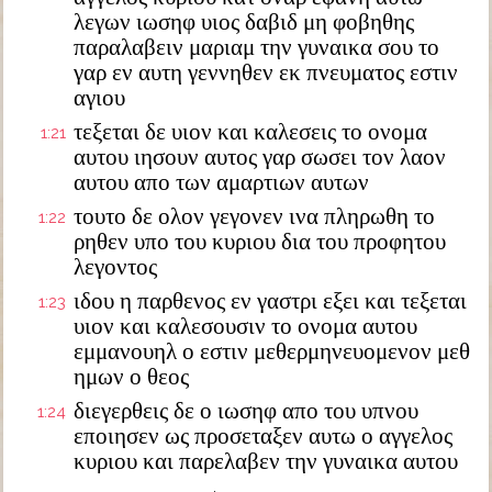
λεγων ιωσηφ υιος δαβιδ μη φοβηθης
παραλαβειν μαριαμ την γυναικα σου το
γαρ εν αυτη γεννηθεν εκ πνευματος εστιν
αγιου
τεξεται δε υιον και καλεσεις το ονομα
1:21
αυτου ιησουν αυτος γαρ σωσει τον λαον
αυτου απο των αμαρτιων αυτων
τουτο δε ολον γεγονεν ινα πληρωθη το
1:22
ρηθεν υπο του κυριου δια του προφητου
λεγοντος
ιδου η παρθενος εν γαστρι εξει και τεξεται
1:23
υιον και καλεσουσιν το ονομα αυτου
εμμανουηλ ο εστιν μεθερμηνευομενον μεθ
ημων ο θεος
διεγερθεις δε ο ιωσηφ απο του υπνου
1:24
εποιησεν ως προσεταξεν αυτω ο αγγελος
κυριου και παρελαβεν την γυναικα αυτου