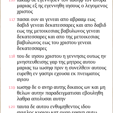
1:16
μαριας εξ ης εγεννηθη ιησους ο λεγομενος
χριστος
πασαι ουν αι γενεαι απο αβρααμ εως
1:17
δαβιδ γενεαι δεκατεσσαρες και απο δαβιδ
εως της μετοικεσιας βαβυλωνος γενεαι
δεκατεσσαρες και απο της μετοικεσιας
βαβυλωνος εως του χριστου γενεαι
δεκατεσσαρες
του δε ιησου χριστου η γεννησις ουτως ην
1:18
μνηστευθεισης γαρ της μητρος αυτου
μαριας τω ιωσηφ πριν η συνελθειν αυτους
ευρεθη εν γαστρι εχουσα εκ πνευματος
αγιου
ιωσηφ δε ο ανηρ αυτης δικαιος ων και μη
1:19
θελων αυτην παραδειγματισαι εβουληθη
λαθρα απολυσαι αυτην
ταυτα δε αυτου ενθυμηθεντος ιδου
1:20
αγγελος κυριου κατ οναρ εφανη αυτω