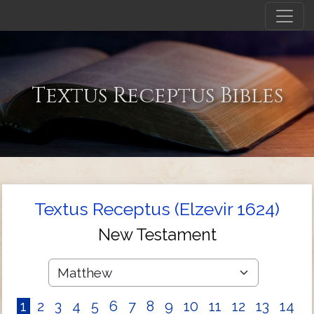
Textus Receptus Bibles
Textus Receptus (Elzevir 1624)
New Testament
1
2
3
4
5
6
7
8
9
10
11
12
13
14