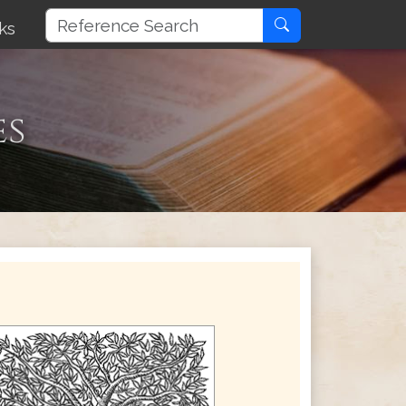
ks
es