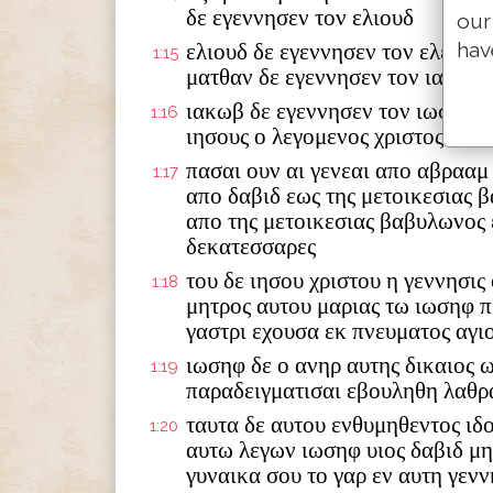
δε εγεννησεν τον ελιουδ
our
hav
ελιουδ δε εγεννησεν τον ελεαζα
1:15
ματθαν δε εγεννησεν τον ιακωβ
ιακωβ δε εγεννησεν τον ιωσηφ τ
1:16
ιησους ο λεγομενος χριστος
πασαι ουν αι γενεαι απο αβρααμ
1:17
απο δαβιδ εως της μετοικεσιας 
απο της μετοικεσιας βαβυλωνος 
δεκατεσσαρες
του δε ιησου χριστου η γεννησις
1:18
μητρος αυτου μαριας τω ιωσηφ π
γαστρι εχουσα εκ πνευματος αγι
ιωσηφ δε ο ανηρ αυτης δικαιος 
1:19
παραδειγματισαι εβουληθη λαθρ
ταυτα δε αυτου ενθυμηθεντος ιδ
1:20
αυτω λεγων ιωσηφ υιος δαβιδ μ
γυναικα σου το γαρ εν αυτη γενν