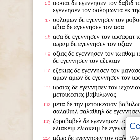
ιεσσαι δε εγεννησεν τον δαβιδ τ
1:6
εγεννησεν τον σολομωντα εκ της
σολομων δε εγεννησεν τον ροβο
1:7
αβια δε εγεννησεν τον ασα
ασα δε εγεννησεν τον ιωσαφατ ι
1:8
ιωραμ δε εγεννησεν τον οζιαν
οζιας δε εγεννησεν τον ιωαθαμ 
1:9
δε εγεννησεν τον εζεκιαν
εζεκιας δε εγεννησεν τον μανασ
1:10
αμων αμων δε εγεννησεν τον ιω
ιωσιας δε εγεννησεν τον ιεχονια
1:11
μετοικεσιας βαβυλωνος
μετα δε την μετοικεσιαν βαβυλω
1:12
σαλαθιηλ σαλαθιηλ δε εγεννησε
ζοροβαβελ δε εγεννησεν τον αβι
1:13
Co
ελιακειμ ελιακειμ δε εγεννησεν 
αζωρ δε εγεννησεν τον σαδωκ σα
We 
1:14