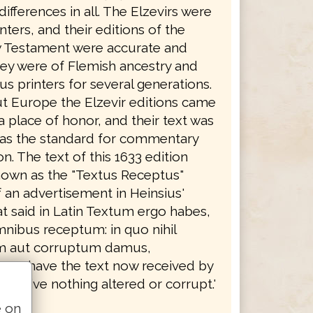
 differences in all. The Elzevirs were
nters, and their editions of the
 Testament were accurate and
hey were of Flemish ancestry and
s printers for several generations.
 Europe the Elzevir editions came
 place of honor, and their text was
as the standard for commentary
on. The text of this 1633 edition
wn as the "Textus Receptus"
 an advertisement in Heinsius'
t said in Latin Textum ergo habes,
nibus receptum: in quo nihil
 aut corruptum damus,
 you have the text now received by
h we give nothing altered or corrupt.'
e on