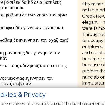
ον βασιλεα δαβιδ δε ο βασιλευς
fifty minor
 του ουριου
notable pri
αμ ροβοαμ δε εγεννησεν τον αβια
Greek New
elegant. T
ωσαφατ δε εγεννησεν τον ιωραμ
were famou
Throughout
ιωαθαμ δε εγεννησεν τον αχαζ αχαζ
to occupy a
employed 
ση μανασσης δε εγεννησεν τον
and collati
σιαν
became kno
because of
ν και τους αδελφους αυτου επι της
preface tha
nunc ab om
νος ιεχονιας εγεννησεν τον
immutatum
ν τον ζοροβαβελ
'Therefore
ουδ αβιουδ δε εγεννησεν τον
okies & Privacy
all in whic
τον αζωρ
δωκ δε εγεννησεν τον αχειμ αχειμ
use cookies to ensure you get the best experienc