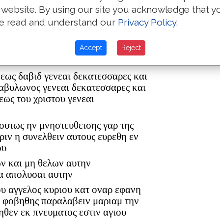
 website. By using our site you acknowledge that y
e read and understand our
Privacy Policy
.
ρ ελεαζαρ δε εγεννησεν τον ματθαν
Accept
Reject
ον ανδρα μαριας εξ ης εγεννηθη
 εως δαβιδ γενεαι δεκατεσσαρες και
βαβυλωνος γενεαι δεκατεσσαρες και
εως του χριστου γενεαι
 ουτως ην μνηστευθεισης γαρ της
ριν η συνελθειν αυτους ευρεθη εν
ου
ων και μη θελων αυτην
α απολυσαι αυτην
ου αγγελος κυριου κατ οναρ εφανη
η φοβηθης παραλαβειν μαριαμ την
ηθεν εκ πνευματος εστιν αγιου