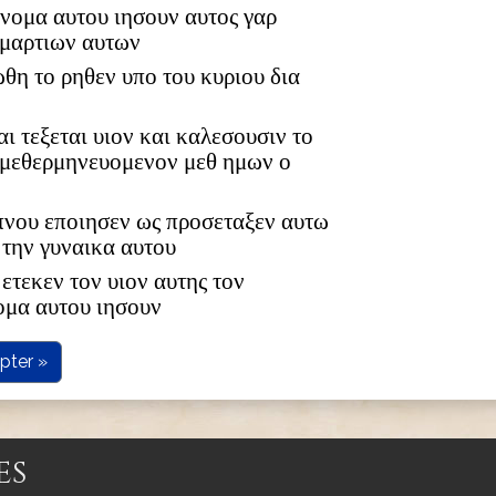
 ονομα αυτου ιησουν αυτος γαρ
αμαρτιων αυτων
ωθη το ρηθεν υπο του κυριου δια
αι τεξεται υιον και καλεσουσιν το
 μεθερμηνευομενον μεθ ημων ο
υπνου εποιησεν ως προσεταξεν αυτω
 την γυναικα αυτου
ετεκεν τον υιον αυτης τον
ομα αυτου ιησουν
pter »
es