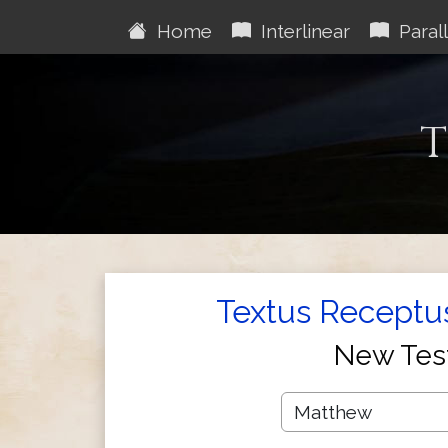
Home
Interlinear
Parall
T
Textus Receptus
New Tes