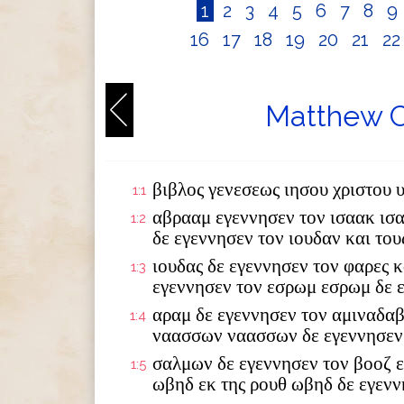
1
2
3
4
5
6
7
8
9
16
17
18
19
20
21
2
Matthew C
βιβλος γενεσεως ιησου χριστου 
1:1
αβρααμ εγεννησεν τον ισαακ ισ
1:2
δε εγεννησεν τον ιουδαν και το
ιουδας δε εγεννησεν τον φαρες κ
1:3
εγεννησεν τον εσρωμ εσρωμ δε 
αραμ δε εγεννησεν τον αμιναδαβ
1:4
ναασσων ναασσων δε εγεννησεν
σαλμων δε εγεννησεν τον βοοζ ε
1:5
ωβηδ εκ της ρουθ ωβηδ δε εγενν