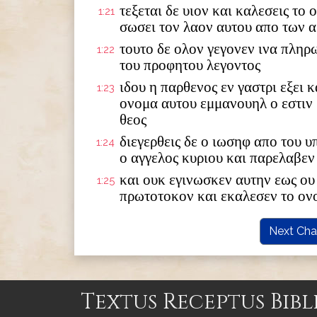
τεξεται δε υιον και καλεσεις το
1:21
σωσει τον λαον αυτου απο των 
τουτο δε ολον γεγονεν ινα πληρ
1:22
του προφητου λεγοντος
ιδου η παρθενος εν γαστρι εξει κ
1:23
ονομα αυτου εμμανουηλ ο εστιν
θεος
διεγερθεις δε ο ιωσηφ απο του 
1:24
ο αγγελος κυριου και παρελαβεν
και ουκ εγινωσκεν αυτην εως ου 
1:25
πρωτοτοκον και εκαλεσεν το ον
Next Cha
Textus Receptus Bibl