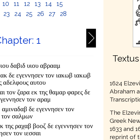
10
11
12
13
14
15
2
23
24
25
26
27
28
hapter: 1
Textus
υιου δαβιδ υιου αβρααμ
αακ δε εγεννησεν τον ιακωβ ιακωβ
υς αδελφους αυτου
1624 Elzev
Abraham an
αι τον ζαρα εκ της θαμαρ φαρες δε
εγεννησεν τον αραμ
Transcript
 αμιναδαβ δε εγεννησεν τον
The Elzevir
 τον σαλμων
Greek New 
κ της ραχαβ βοοζ δε εγεννησεν τον
1633 and 16
ησεν τον ιεσσαι
reprint of 