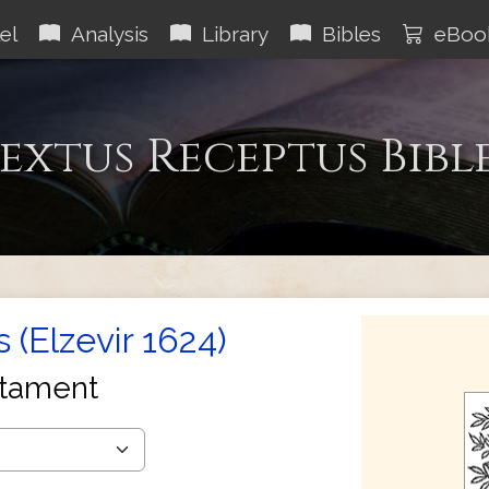
el
Analysis
Library
Bibles
eBoo
extus Receptus Bibl
 (Elzevir 1624)
tament