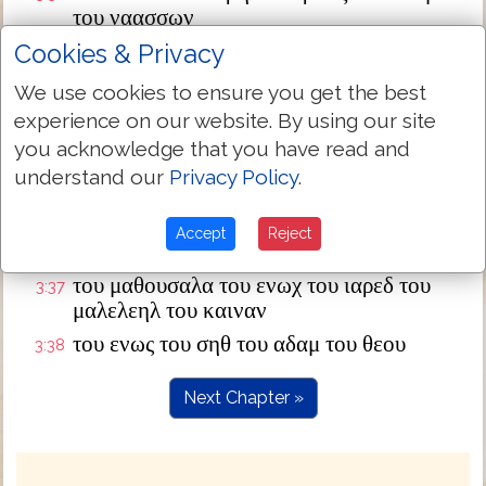
του ναασσων
του αμιναδαβ του αραμ του εσρων του
Cookies & Privacy
3:33
φαρες του ιουδα
We use cookies to ensure you get the best
του ιακωβ του ισαακ του αβρααμ του θαρα
3:34
experience on our website. By using our site
του ναχωρ
you acknowledge that you have read and
του σαρουχ του ραγαυ του φαλεκ του εβερ
3:35
understand our
Privacy Policy
.
του σαλα
του καιναν του αρφαξαδ του σημ του νωε
3:36
Accept
Reject
του λαμεχ
του μαθουσαλα του ενωχ του ιαρεδ του
3:37
μαλελεηλ του καιναν
του ενως του σηθ του αδαμ του θεου
3:38
Next Chapter »