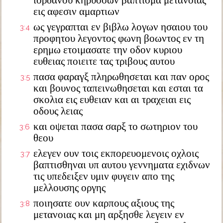
ιορδανου κηρυσσων βαπτισμα μετανοιας
εις αφεσιν αμαρτιων
ως γεγραπται εν βιβλω λογων ησαιου του
3:4
προφητου λεγοντος φωνη βοωντος εν τη
ερημω ετοιμασατε την οδον κυριου
ευθειας ποιειτε τας τριβους αυτου
πασα φαραγξ πληρωθησεται και παν ορος
3:5
και βουνος ταπεινωθησεται και εσται τα
σκολια εις ευθειαν και αι τραχειαι εις
οδους λειας
και οψεται πασα σαρξ το σωτηριον του
3:6
θεου
ελεγεν ουν τοις εκπορευομενοις οχλοις
3:7
βαπτισθηναι υπ αυτου γεννηματα εχιδνων
τις υπεδειξεν υμιν φυγειν απο της
μελλουσης οργης
ποιησατε ουν καρπους αξιους της
3:8
μετανοιας και μη αρξησθε λεγειν εν