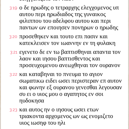
ο δε ηρωδης ο τετραρχης ελεγχομενος υπ
3:19
αυτου περι ηρωδιαδος της γυναικος
φιλιππου του αδελφου αυτου και περι
παντων ων εποιησεν πονηρων ο ηρωδης
προσεθηκεν και τουτο επι πασιν και
3:20
κατεκλεισεν τον ιωαννην εν τη φυλακη
εγενετο δε εν τω βαπτισθηναι απαντα τον
3:21
λαον και ιησου βαπτισθεντος και
προσευχομενου ανεωχθηναι τον ουρανον
και καταβηναι το πνευμα το αγιον
3:22
σωματικω ειδει ωσει περιστεραν επ αυτον
και φωνην εξ ουρανου γενεσθαι λεγουσαν
συ ει ο υιος μου ο αγαπητος εν σοι
ηυδοκησα
και αυτος ην ο ιησους ωσει ετων
3:23
τριακοντα αρχομενος ων ως ενομιζετο
υιος ιωσηφ του ηλι