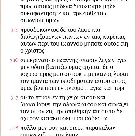
προς αυτους μηδενα διασεισητε μηδε
συκοφαντησητε και αρκεισθε τοις
οψωνιοις υμων
προσδοκωντος δε του λαου και
3:15
διαλογιζομενων παντων εν ταις καρδιαις
αυτων περι του ιωαννου μηποτε αυτος ειη
ο χριστος
απεκρινατο ο ιωαννης απασιν λεγων εγω
3:16
μεν υδατι βαπτιζω υμας ερχεται δε ο
ισχυροτερος μου ου ουκ ειμι ικανος λυσαι
τον ιμαντα των υποδηματων αυτου αυτος
υμας βαπτισει εν πνευματι αγιω και πυρι
ου το πτυον εν τη χειρι αυτου και
3:17
διακαθαριει την αλωνα αυτου και συναξει
τον σιτον εις την αποθηκην αυτου το δε
αχυρον κατακαυσει πυρι ασβεστω
πολλα μεν ουν και ετερα παρακαλων
3:18
ευηγγελιζετο τον λαον