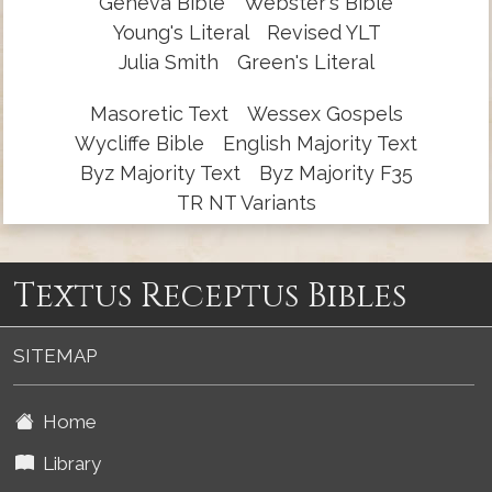
Geneva Bible
Webster's Bible
Young's Literal
Revised YLT
Julia Smith
Green's Literal
Masoretic Text
Wessex Gospels
Wycliffe Bible
English Majority Text
Byz Majority Text
Byz Majority F35
TR NT Variants
Textus Receptus Bibles
SITEMAP
Home
Library