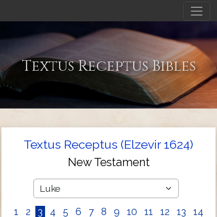
Textus Receptus Bibles
Textus Receptus (Elzevir 1624)
New Testament
1
2
3
4
5
6
7
8
9
10
11
12
13
14