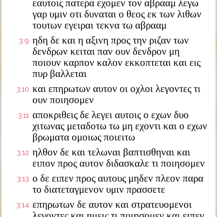
εαυτοις πατερα εχομεν τον αβρααμ λεγω
γαρ υμιν οτι δυναται ο θεος εκ των λιθων
τουτων εγειραι τεκνα τω αβρααμ
ηδη δε και η αξινη προς την ριζαν των
3:9
δενδρων κειται παν ουν δενδρον μη
ποιουν καρπον καλον εκκοπτεται και εις
πυρ βαλλεται
και επηρωτων αυτον οι οχλοι λεγοντες τι
3:10
ουν ποιησομεν
αποκριθεις δε λεγει αυτοις ο εχων δυο
3:11
χιτωνας μεταδοτω τω μη εχοντι και ο εχων
βρωματα ομοιως ποιειτω
ηλθον δε και τελωναι βαπτισθηναι και
3:12
ειπον προς αυτον διδασκαλε τι ποιησομεν
ο δε ειπεν προς αυτους μηδεν πλεον παρα
3:13
το διατεταγμενον υμιν πρασσετε
επηρωτων δε αυτον και στρατευομενοι
3:14
λεγοντες και ημεις τι ποιησομεν και ειπεν