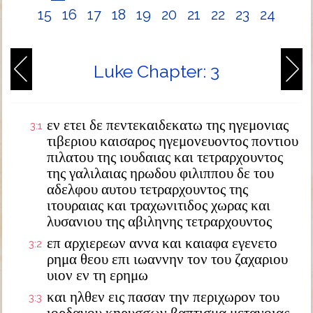
15
16
17
18
19
20
21
22
23
24
Luke Chapter: 3
εν ετει δε πεντεκαιδεκατω της ηγεμονιας
3:1
τιβεριου καισαρος ηγεμονευοντος ποντιου
πιλατου της ιουδαιας και τετραρχουντος
της γαλιλαιας ηρωδου φιλιππου δε του
αδελφου αυτου τετραρχουντος της
ιτουραιας και τραχωνιτιδος χωρας και
λυσανιου της αβιληνης τετραρχουντος
επ αρχιερεων αννα και καιαφα εγενετο
3:2
ρημα θεου επι ιωαννην τον του ζαχαριου
υιον εν τη ερημω
και ηλθεν εις πασαν την περιχωρον του
3:3